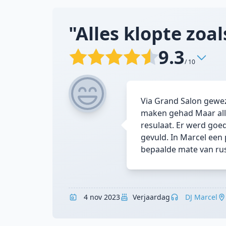
"Alles klopte zoals
9.3
/ 10
Via Grand Salon gewez
maken gehad Maar alles
resulaat. Er werd goe
gevuld. In Marcel een
bepaalde mate van rus
4 nov 2023
Verjaardag
DJ Marcel