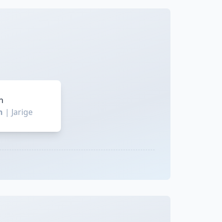
n
in
|
Jarige