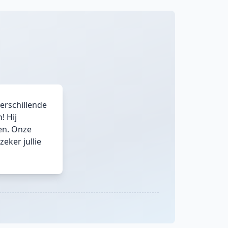
verschillende
! Hij
en. Onze
eker jullie