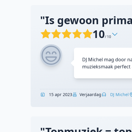
"Is gewoon prim
10
/ 10
DJ Michel mag door na
muzieksmaak perfect a
15 apr 2023
Verjaardag
DJ Michel
"Topmuziek = top