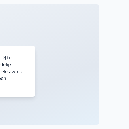
 DJ te
delijk
hele avond
een