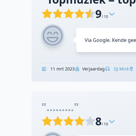
9
/ 10
Via Google. Kende gee
11 mrt 2023
Verjaardag
DJ Mick
"........."
8
/ 10