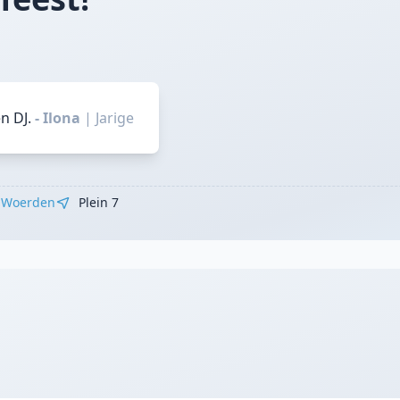
n DJ.
- Ilona
|
Jarige
Woerden
Plein 7