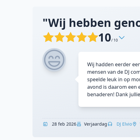
"Wij hebben geno
10
/ 10
Wij hadden eerder een 
mensen van de DJ comp
speelde leuk in op mo
avond is daarom een e
benaderen! Dank jullie
28 feb 2026
Verjaardag
DJ Elvio