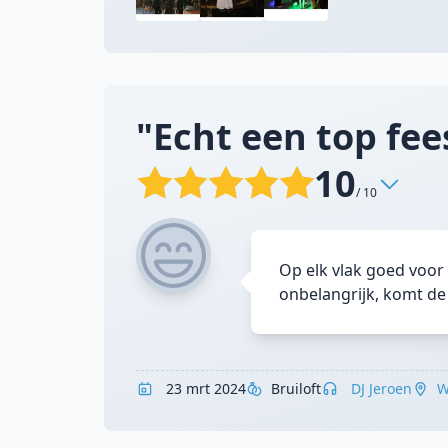
"Echt een top fee
10
/ 10
Op elk vlak goed voor 
onbelangrijk, komt de 
23 mrt 2024
Bruiloft
DJ Jeroen
W