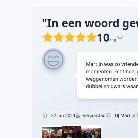
"In een woord ge
10
/ 10
Martijn was zo vriend
momenten. Echt heel g
weggenomen worden doo
dubbel en dwars waa
22 jun 2024
Verjaardag
DJ Martijn