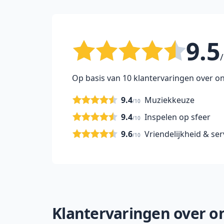
9.5
/
Op basis van 10 klantervaringen over on
9.4
Muziekkeuze
/10
9.4
Inspelen op sfeer
/10
9.6
Vriendelijkheid & ser
/10
Klantervaringen over onz