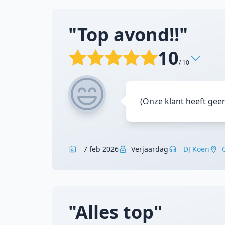
"Top avond!!"
10
/ 10
(Onze klant heeft gee
7 feb 2026
Verjaardag
DJ Koen
"Alles top"