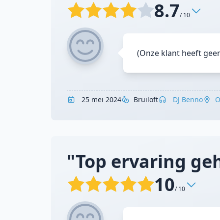
8.7
/ 10
(Onze klant heeft gee
25 mei 2024
Bruiloft
DJ Benno
O
"Top ervaring ge
10
/ 10