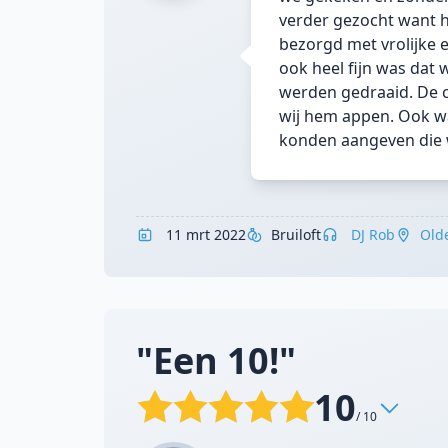
verder gezocht want h
bezorgd met vrolijke 
ook heel fijn was dat
werden gedraaid. De c
wij hem appen. Ook wa
konden aangeven die wi
11 mrt 2022
Bruiloft
DJ Rob
Old
"Een 10!"
10
/ 10