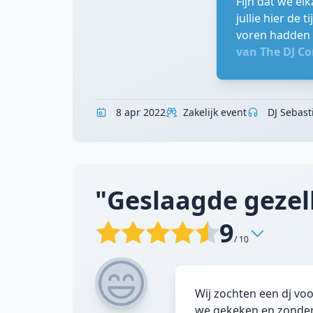
Fijn dat we el
jullie hier de
voren hadden 
van The DJ C
8 apr 2022
Zakelijk event
DJ Sebast
"Geslaagde gezell
9
/ 10
Wij zochten een dj voo
we gekeken en zonder 