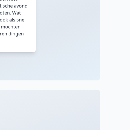
stische avond
oten. Wat
ook als snel
s mochten
oren dingen