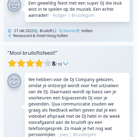
Een geweldig feest met een super DJ die leuk
wist in te spelen op de muziek. Een echte
aanrader!
- Rutger
|
Bruidegom
27 okt 2023
Bruiloft
DJ Dennis
Holten
Restaurant & Hotel Hoog Holten
"Mooi bruiloftsfeest!"
8
/ 10
We hebben voor de DJ Company gekozen,
omdat je ontzorgd wordt voor het uitzoeken
van de DJ. Daarnaast wordt op basis van je
voorkeuren een bijpassende DJ voor je
gevonden. Qua communicatie zouden we
graag als feedback willen geven dat je een
videobel afspraak met de DJ hebt in de week
voorafgaand aan de bruiloft ipv een
telefoongesprek. Zo maak je het nog wat
persoonlijker.
- Joey
|
Bruidegom