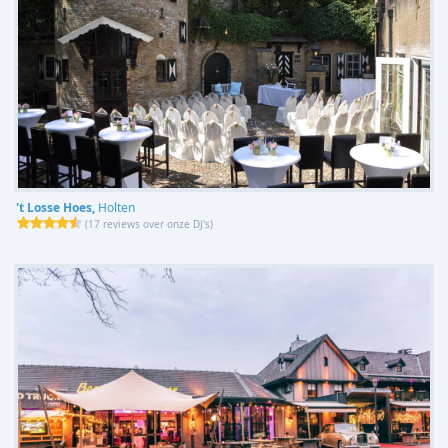
't Losse Hoes,
Holten
(
17 reviews over onze DJ's
)