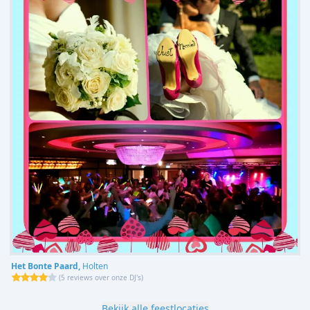
Het Bonte Paard,
Holten
(
5 reviews over onze DJ's
)
Bekijk alle feestlocaties