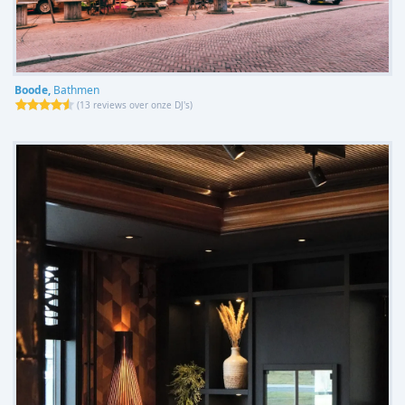
Boode,
Bathmen
(
13 reviews over onze DJ's
)