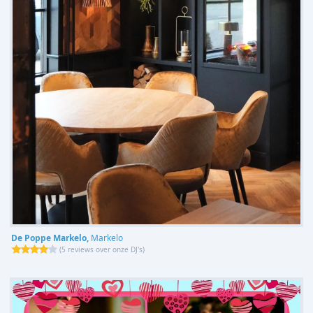
De Poppe Markelo,
Markelo
(
5 reviews over onze DJ's
)