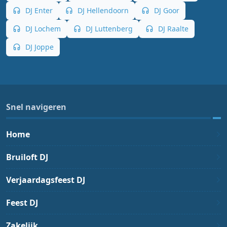
DJ Enter
DJ Hellendoorn
DJ Goor
DJ Lochem
DJ Luttenberg
DJ Raalte
DJ Joppe
Snel navigeren
Home
Bruiloft DJ
Verjaardagsfeest DJ
Feest DJ
Zakelijk