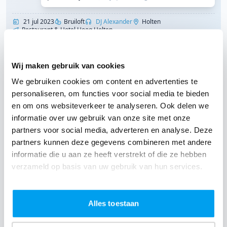
21 jul 2023
Bruiloft
DJ Alexander
Holten
Restaurant & Hotel Hoog Holten
Laad nog 10 klantervaringen
Wij maken gebruik van cookies
We gebruiken cookies om content en advertenties te
Contact met Restaurant & Hotel Hoog Holten
personaliseren, om functies voor social media te bieden
en om ons websiteverkeer te analyseren. Ook delen we
Malon Voortman
informatie over uw gebruik van onze site met onze
Wil je contact met Restaurant & Hotel Hoog
partners voor social media, adverteren en analyse. Deze
partners kunnen deze gegevens combineren met andere
Holten over alle mogelijkheden en de prijzen
informatie die u aan ze heeft verstrekt of die ze hebben
voor het huren van een zaal voor jouw feest?
verzameld op basis van uw gebruik van hun services.
Bekijk dan nu alle informatie over het
huren
van een zaal of de gehele locatie bij
Alles toestaan
Restaurant & Hotel Hoog Holten
in Holten.
Compleet met foto's, video's en reviews.