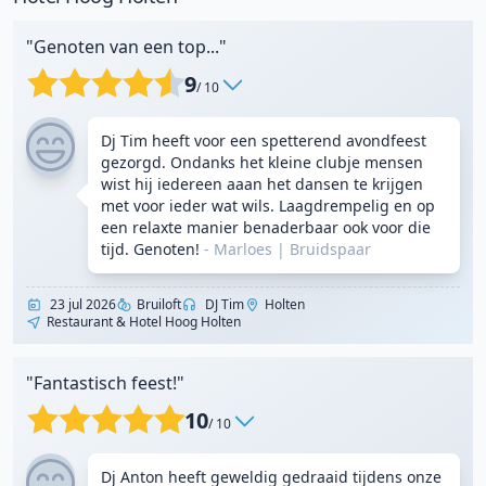
"Genoten van een top..."
9
/ 10
Dj Tim heeft voor een spetterend avondfeest
gezorgd. Ondanks het kleine clubje mensen
wist hij iedereen aaan het dansen te krijgen
met voor ieder wat wils. Laagdrempelig en op
een relaxte manier benaderbaar ook voor die
tijd. Genoten!
- Marloes
|
Bruidspaar
23 jul 2026
Bruiloft
DJ Tim
Holten
Restaurant & Hotel Hoog Holten
"Fantastisch feest!"
10
/ 10
Dj Anton heeft geweldig gedraaid tijdens onze