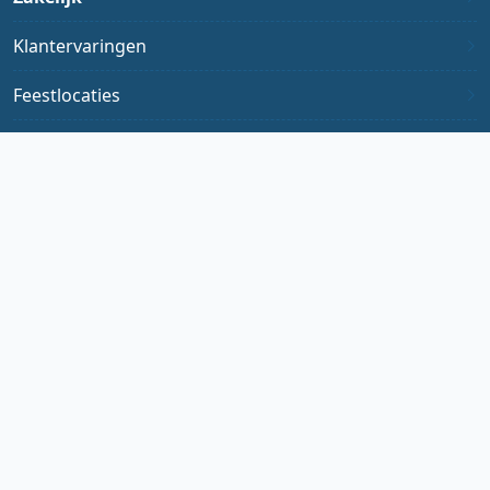
Klantervaringen
Feestlocaties
Waar we draaien
Hoe we werken
Over prijzen
Ga naar prijzen
Hulp of advies nodig?
085 - 40 19 438
Nu bereikbaar
Maak een belafspraak