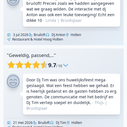
bruiloft! Precies zoals we hadden aangegeven
wat we graag wilden. De interactie met dj
Anton was ook een leuke toevoeging! Echt een
dikke 10
- Linda
|
Bruidspaar
3 jul 2026
Bruiloft
DJ Anton
Holten
Restaurant & Hotel Hoog Holten
"Geweldig, passend,..."
9.7
/ 10
Door Dj Tim was ons huwelijksfeest mega
geslaagd. Wat een feest hebben we gehad. Er
is heerlijk gedanst en de gasten hebben zo erg
genoten. De communicatie met het bedrijf en
Dj Tim verliep soepel en duidelijk.
- Thijs
|
Bruidspaar
21 mei 2026
Bruiloft
DJ Tim
Holten