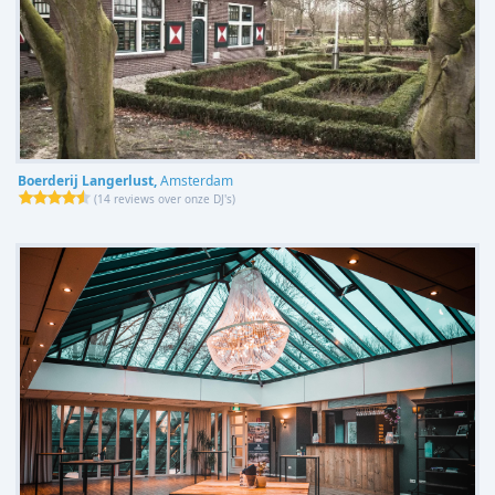
Boerderij Langerlust,
Amsterdam
(
14 reviews over onze DJ's
)