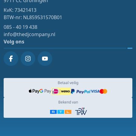
9711 CC Groningen
KvK: 73421413
BTW-nr: NL859531570B01
085 - 40 19 438
info@thedjcompany.nl
Volg ons
Betaal veilig
Bekend van