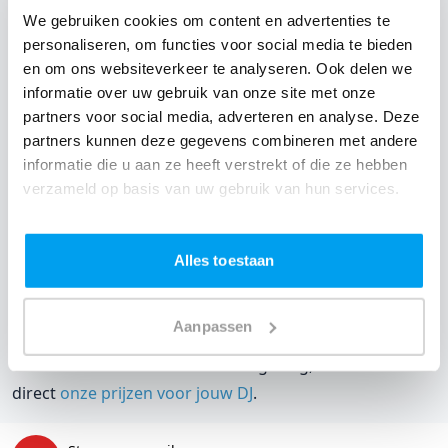
We gebruiken cookies om content en advertenties te
DJ huren voor jouw feest in Strandpaviljoen a/d
personaliseren, om functies voor social media te bieden
PLAS?
en om ons websiteverkeer te analyseren. Ook delen we
informatie over uw gebruik van onze site met onze
Een
DJ huren
zonder zorgen in Strandpaviljoen a/d
partners voor social media, adverteren en analyse. Deze
PLAS: dat is onze garantie. Van de afstemming met de
partners kunnen deze gegevens combineren met andere
locatie tot een reserve DJ. Wij zorgen dat het goed
informatie die u aan ze heeft verstrekt of die ze hebben
komt. Maar voordat je een DJ voor jouw feest gaat
verzameld op basis van uw gebruik van hun services.
boeken, wil je natuurlijk weten wat het kost.
Een
DJ boeken uit Noord-Holland
was nog nooit zo
Alles toestaan
makkelijk. Daarom kun je bij ons online de prijs
berekenen voor jouw feest. Ook kun je nu boeken of
Aanpassen
een vrijblijvende offerte aanvragen. Huur de beste DJ uit
Ouderkerk aan de Amstel en omgeving, en check dus
direct
onze prijzen voor jouw DJ
.