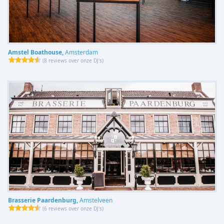
Amstel Boathouse,
Amsterdam
(
8 reviews over onze DJ's
)
Brasserie Paardenburg,
Amstelveen
(
6 reviews over onze DJ's
)