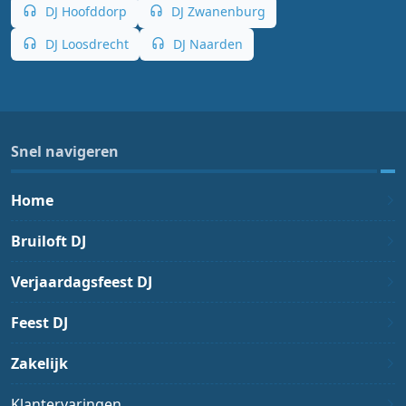
DJ Hoofddorp
DJ Zwanenburg
DJ Loosdrecht
DJ Naarden
Snel navigeren
Home
Bruiloft DJ
Verjaardagsfeest DJ
Feest DJ
Zakelijk
Klantervaringen