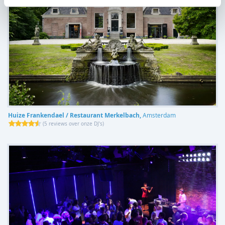
Huize Frankendael / Restaurant Merkelbach,
Amsterdam
(
5 reviews over onze DJ's
)