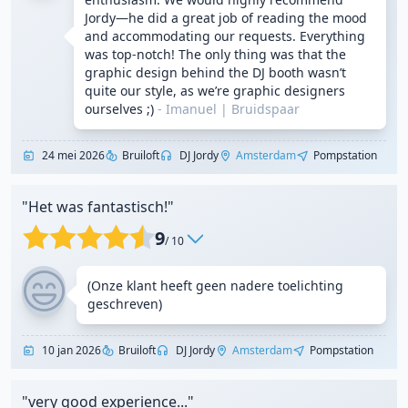
Jordy—he did a great job of reading the mood
and accommodating our requests. Everything
was top-notch! The only thing was that the
graphic design behind the DJ booth wasn’t
quite our style, as we’re graphic designers
ourselves ;)
- Imanuel
|
Bruidspaar
24 mei 2026
Bruiloft
DJ Jordy
Amsterdam
Pompstation
"Het was fantastisch!"
9
/ 10
(Onze klant heeft geen nadere toelichting
geschreven)
10 jan 2026
Bruiloft
DJ Jordy
Amsterdam
Pompstation
"very good experience..."