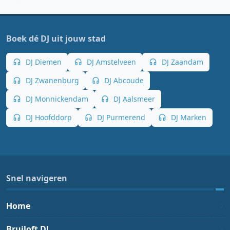
Boek dé DJ uit jouw stad
DJ Diemen
DJ Amstelveen
DJ Zaandam
DJ Zwanenburg
DJ Abcoude
DJ Monnickendam
DJ Aalsmeer
DJ Hoofddorp
DJ Purmerend
DJ Marken
Snel navigeren
Home
Bruiloft DJ