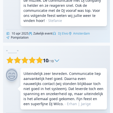
de muziek. De communicatie met DJ company
is helder en ze reageren snel. Ook de
communicatie met de DJ vooraf was top. Voor
ons volgende feest weten wij jullie weer te
vinden hoor!
- Stefanie
10 apr 2025
Zakelijk event
DJ Elvio
Amsterdam
Pompstation
"........."
10
/ 10
Uiteindelijk zeer tevreden. Communicatie liep
aanvankelijk heel goed. Daarna even
nauwelijks contact (wij stonden blijkbaar toch
niet goed in het systeem). Dat leverde toch een
spanning en onzekerheid op, maar uiteindelijk
is het allemaal goed gekomen. Fijn feest en
een superfijne DJ Wilco.
- Erhan
|
Jarige