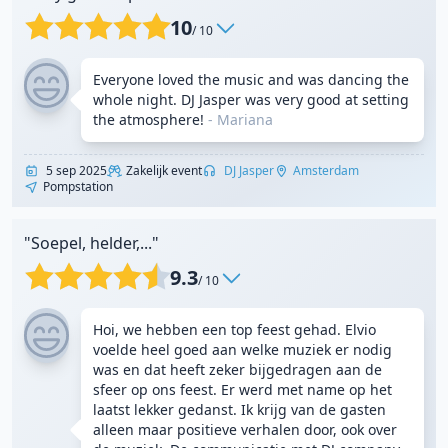
10
/ 10
Everyone loved the music and was dancing the
whole night. DJ Jasper was very good at setting
the atmosphere!
- Mariana
5 sep 2025
Zakelijk event
DJ Jasper
Amsterdam
Pompstation
"Soepel, helder,..."
9.3
/ 10
Hoi, we hebben een top feest gehad. Elvio
voelde heel goed aan welke muziek er nodig
was en dat heeft zeker bijgedragen aan de
sfeer op ons feest. Er werd met name op het
laatst lekker gedanst. Ik krijg van de gasten
alleen maar positieve verhalen door, ook over