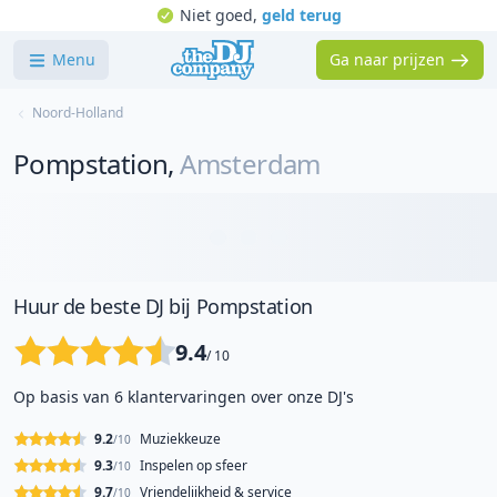
Niet goed,
geld terug
Menu
Ga naar prijzen
Noord-Holland
Pompstation
,
Amsterdam
Huur de beste DJ bij Pompstation
9.4
/ 10
Op basis van 6 klantervaringen over onze DJ's
9.2
Muziekkeuze
/10
9.3
Inspelen op sfeer
/10
9.7
Vriendelijkheid & service
/10