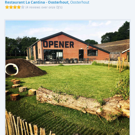
Restaurant La Cantina - Oosterhout,
Oosterhout
(
4 reviews over onze DJ's
)