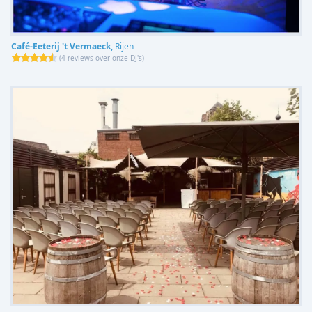
Café-Eeterij 't Vermaeck,
Rijen
(
4 reviews over onze DJ's
)