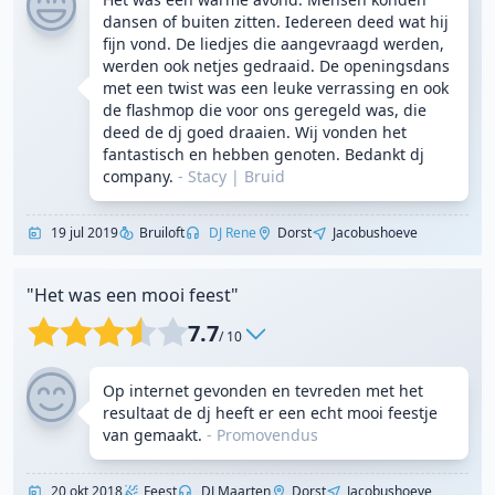
dansen of buiten zitten. Iedereen deed wat hij
fijn vond. De liedjes die aangevraagd werden,
werden ook netjes gedraaid. De openingsdans
met een twist was een leuke verrassing en ook
de flashmop die voor ons geregeld was, die
deed de dj goed draaien. Wij vonden het
fantastisch en hebben genoten. Bedankt dj
company.
- Stacy
|
Bruid
19 jul 2019
Bruiloft
DJ Rene
Dorst
Jacobushoeve
"Het was een mooi feest"
7.7
/ 10
Op internet gevonden en tevreden met het
resultaat de dj heeft er een echt mooi feestje
van gemaakt.
-
Promovendus
20 okt 2018
Feest
DJ Maarten
Dorst
Jacobushoeve