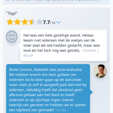
"Top!"
7.7
/ 10
Het was een hele gezellige avond. Helaas
kwam niet iedereen met de voetjes van de
vloer (wat we ook hadden gedacht, maar was
leuk als het toch nog was gelukt).
- Simone
|
Bruid
Beste Simone, Bedankt voor jouw evaluatie.
We hebben enorm ons best gedaan om
iedereen los te laten gaan op de dansvloer,
maar zoals je zelf al aangeeft past dat niet bij
iedereen. Gelukkig heeft dat absoluut geen
afbreuk gedaan aan het feest en heeft
iedereen er op zijn/haar eigen manier
heerlijk van genoten en hebben we er samen
een topfeest van gemaakt!
Nanda -