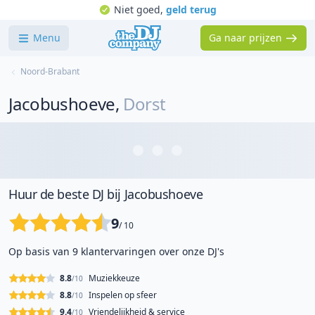
Niet goed,
geld terug
Menu
Ga naar prijzen
Noord-Brabant
Jacobushoeve
,
Dorst
Huur de beste DJ bij Jacobushoeve
9
/ 10
Op basis van 9 klantervaringen over onze DJ's
8.8
Muziekkeuze
/10
8.8
Inspelen op sfeer
/10
9.4
Vriendelijkheid & service
/10