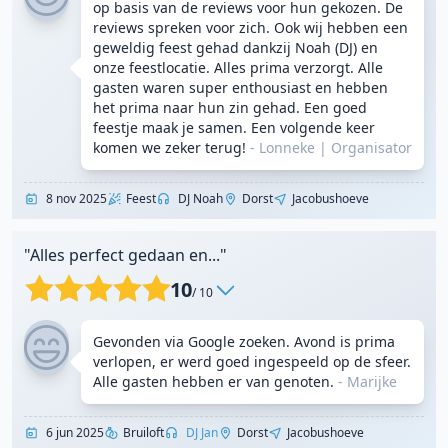
op basis van de reviews voor hun gekozen. De
reviews spreken voor zich. Ook wij hebben een
geweldig feest gehad dankzij Noah (DJ) en
onze feestlocatie. Alles prima verzorgt. Alle
gasten waren super enthousiast en hebben
het prima naar hun zin gehad. Een goed
feestje maak je samen. Een volgende keer
komen we zeker terug!
- Lonneke
|
Organisator
8 nov 2025
Feest
DJ Noah
Dorst
Jacobushoeve
"Alles perfect gedaan en..."
10
/ 10
Gevonden via Google zoeken. Avond is prima
verlopen, er werd goed ingespeeld op de sfeer.
Alle gasten hebben er van genoten.
- Marijke
6 jun 2025
Bruiloft
DJ Jan
Dorst
Jacobushoeve