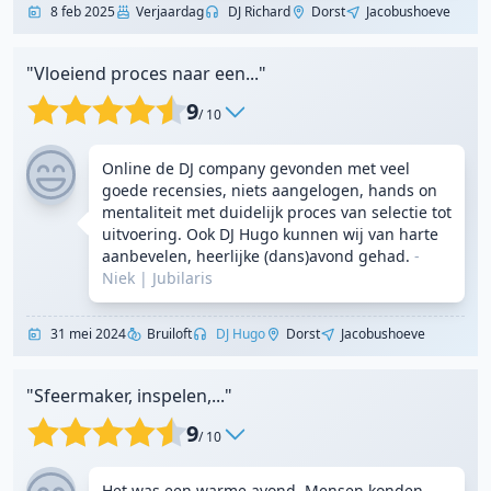
8 feb 2025
Verjaardag
DJ Richard
Dorst
Jacobushoeve
"Vloeiend proces naar een..."
9
/ 10
Online de DJ company gevonden met veel
goede recensies, niets aangelogen, hands on
mentaliteit met duidelijk proces van selectie tot
uitvoering. Ook DJ Hugo kunnen wij van harte
aanbevelen, heerlijke (dans)avond gehad.
-
Niek
|
Jubilaris
31 mei 2024
Bruiloft
DJ Hugo
Dorst
Jacobushoeve
"Sfeermaker, inspelen,..."
9
/ 10
Het was een warme avond. Mensen konden