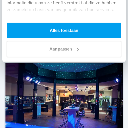
informatie die u aan ze heeft verstrekt of die ze hebben
verzameld op basis van uw gebruik van hun services.
Alles toestaan
Natuurpoortcafé BOS & Co,
Oosterhout
Aanpassen
(
8 reviews over onze DJ's
)