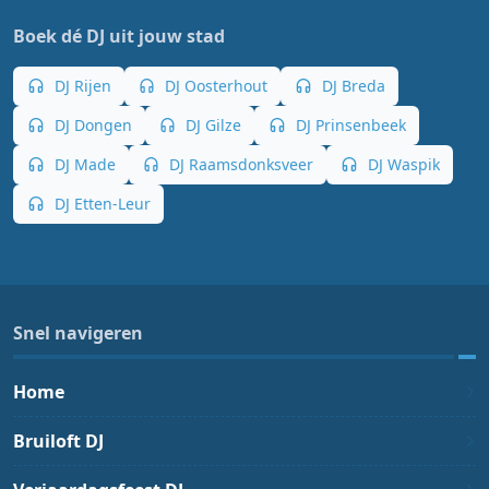
Boek dé DJ uit jouw stad
DJ Rijen
DJ Oosterhout
DJ Breda
DJ Dongen
DJ Gilze
DJ Prinsenbeek
DJ Made
DJ Raamsdonksveer
DJ Waspik
DJ Etten-Leur
Snel navigeren
Home
Bruiloft DJ