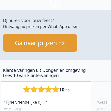
DJ huren voor jouw feest?
Ontvang nu prijzen per WhatsApp of sms
Ga naar prijzen
Klantervaringen uit Dongen en omgeving
Lees 10 van klantervaringen
10
/ 10
"Fijne vriendelijke dj,..."
"Gezelli
Petra
|
Jarige
Joost
|
Bru