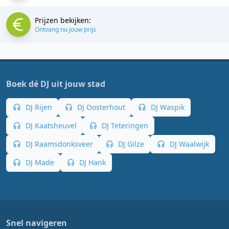
Prijzen bekijken:
Ontvang nu jouw prijs
Boek dé DJ uit jouw stad
DJ Rijen
DJ Oosterhout
DJ Waspik
DJ Kaatsheuvel
DJ Teteringen
DJ Raamsdonksveer
DJ Gilze
DJ Waalwijk
DJ Made
DJ Hank
Snel navigeren