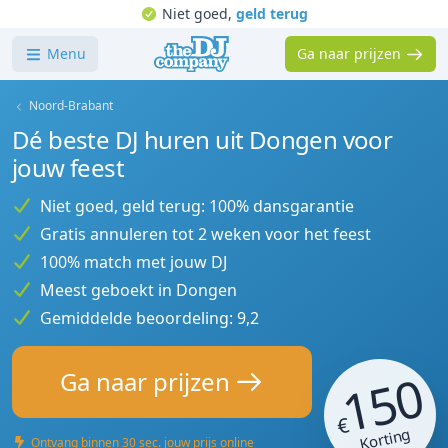
Niet goed,
geld terug
Menu
Ga naar prijzen
Noord-Brabant
Dé beste DJ huren uit Dongen voor
jouw feest
Niet goed, geld terug: 100% dansgarantie
Gratis annuleren tot 2 weken voor het feest
100% match met jouw DJ
Meest geboekt in Dongen
Gemiddelde beoordeling: 9,2
150
Ga naar prijzen
€
Korting
Ontvang binnen 30 sec. jouw prijs online