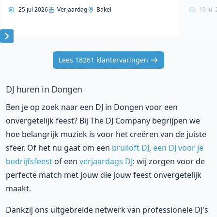
25 jul 2026
Verjaardag
Bakel
19 jul
Item
1
Lees 18261 klantervaringen
of
10
DJ huren in Dongen
Ben je op zoek naar een DJ in Dongen voor een
onvergetelijk feest? Bij The DJ Company begrijpen we
hoe belangrijk muziek is voor het creëren van de juiste
sfeer. Of het nu gaat om een
bruiloft DJ
,
een DJ voor je
bedrijfsfeest
of een
verjaardags DJ
: wij zorgen voor de
perfecte match met jouw die jouw feest onvergetelijk
maakt.
Dankzij ons uitgebreide netwerk van professionele DJ's