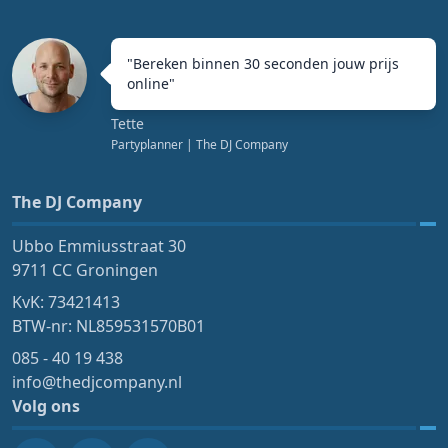
"
Bereken binnen 30 seconden jouw prijs
online
"
Tette
Partyplanner
| The DJ Company
The DJ Company
Ubbo Emmiusstraat 30
9711 CC Groningen
KvK: 73421413
BTW-nr: NL859531570B01
085 - 40 19 438
info@thedjcompany.nl
Volg ons