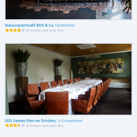
Natuurpoortcafé BOS & Co,
Oosterhout
(
8 reviews over onze DJ's
)
SED Samen Eten en Drinken,
's Gravenmoer
(
4 reviews over onze DJ's
)