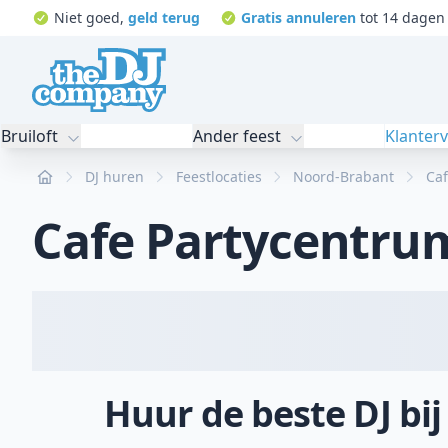
Niet goed,
geld terug
Gratis annuleren
tot 14 dagen 
Bruiloft
Ander feest
Klanter
Home
DJ huren
Feestlocaties
Noord-Brabant
Caf
Cafe Partycentru
Huur de beste DJ bi