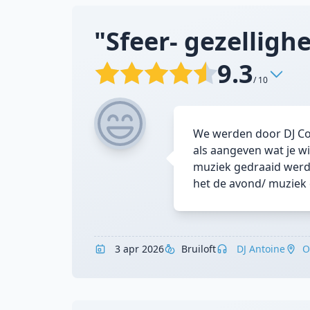
"Sfeer- gezellighe
9.3
/ 10
We werden door DJ Com
als aangeven wat je w
muziek gedraaid werd.
het de avond/ muziek 
3 apr 2026
Bruiloft
DJ Antoine
O