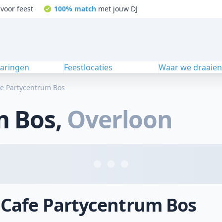
voor feest
100% match
met jouw DJ
varingen
Feestlocaties
Waar we draaie
e Partycentrum Bos
m Bos
,
Overloon
j Cafe Partycentrum Bos