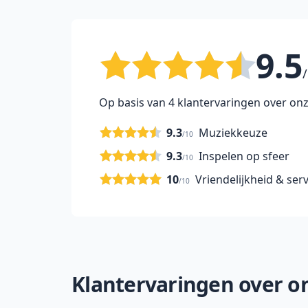
9.5
/
Op basis van 4 klantervaringen over onz
9.3
Muziekkeuze
/10
9.3
Inspelen op sfeer
/10
10
Vriendelijkheid & serv
/10
Klantervaringen over on