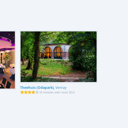
Theehuis (Odapark),
Venray
(
4 reviews over onze DJ's
)