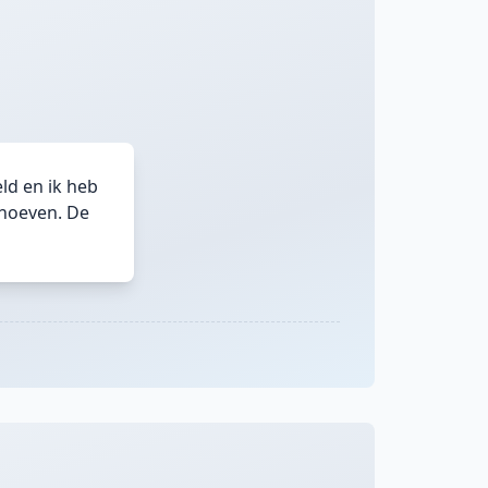
ld en ik heb
ehoeven. De
d