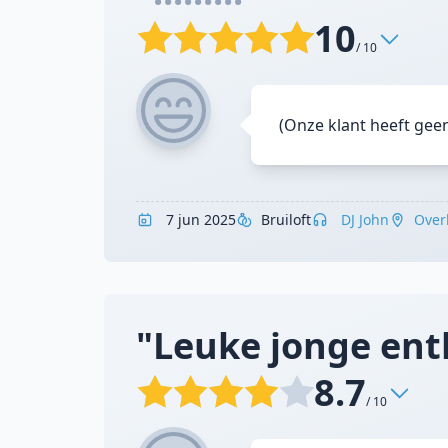
10
/ 10
(Onze klant heeft gee
7 jun 2025
Bruiloft
DJ John
Over
"Leuke jonge enth
8.7
/ 10