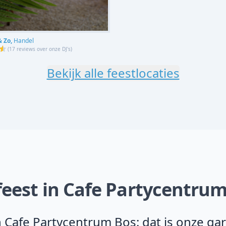
& Zo,
Handel
(
17 reviews over onze DJ's
)
Bekijk alle feestlocaties
feest in Cafe Partycentrum
 Cafe Partycentrum Bos: dat is onze ga