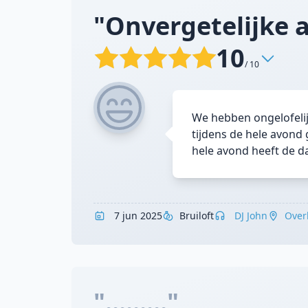
"Onvergetelijke a
10
/ 10
We hebben ongelofelij
tijdens de hele avond 
hele avond heeft de d
7 jun 2025
Bruiloft
DJ John
Over
"........."