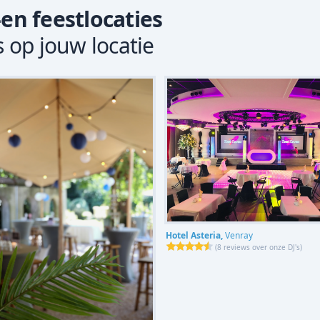
-en feestlocaties
s op jouw locatie
Hotel Asteria,
Venray
(
8 reviews over onze DJ's
)