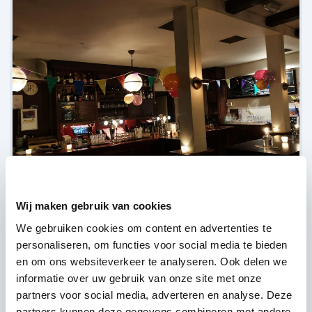
Wij maken gebruik van cookies
Het HeerenHuis - Groningen,
Groningen
We gebruiken cookies om content en advertenties te
(
4 reviews over onze DJ's
)
personaliseren, om functies voor social media te bieden
en om ons websiteverkeer te analyseren. Ook delen we
informatie over uw gebruik van onze site met onze
partners voor social media, adverteren en analyse. Deze
partners kunnen deze gegevens combineren met andere