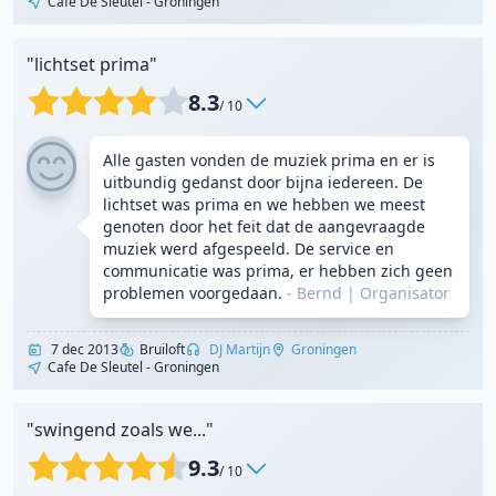
Cafe De Sleutel - Groningen
"lichtset prima"
8.3
/ 10
Alle gasten vonden de muziek prima en er is
uitbundig gedanst door bijna iedereen. De
lichtset was prima en we hebben we meest
genoten door het feit dat de aangevraagde
muziek werd afgespeeld. De service en
communicatie was prima, er hebben zich geen
problemen voorgedaan.
- Bernd
|
Organisator
7 dec 2013
Bruiloft
DJ Martijn
Groningen
Cafe De Sleutel - Groningen
"swingend zoals we..."
9.3
/ 10