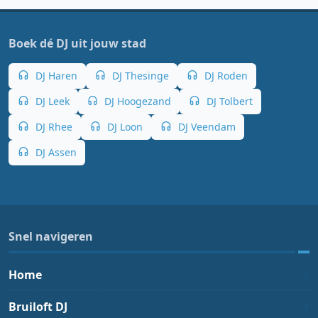
Boek dé DJ uit jouw stad
DJ Haren
DJ Thesinge
DJ Roden
DJ Leek
DJ Hoogezand
DJ Tolbert
DJ Rhee
DJ Loon
DJ Veendam
DJ Assen
Snel navigeren
Home
Bruiloft DJ