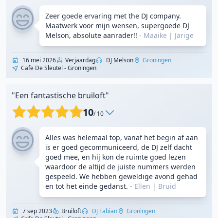
Zeer goede ervaring met the DJ company.
Maatwerk voor mijn wensen, supergoede DJ
Melson, absolute aanrader!!
- Maaike
|
Jarige
16 mei 2026
Verjaardag
DJ Melson
Groningen
Cafe De Sleutel - Groningen
"Een fantastische bruiloft"
10
/ 10
Alles was helemaal top, vanaf het begin af aan
is er goed gecommuniceerd, de DJ zelf dacht
goed mee, en hij kon de ruimte goed lezen
waardoor de altijd de juiste nummers werden
gespeeld. We hebben geweldige avond gehad
en tot het einde gedanst.
- Ellen
|
Bruid
7 sep 2023
Bruiloft
DJ Fabian
Groningen