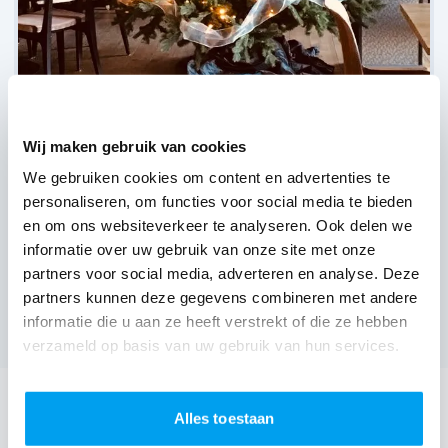
Wij maken gebruik van cookies
We gebruiken cookies om content en advertenties te
personaliseren, om functies voor social media te bieden
en om ons websiteverkeer te analyseren. Ook delen we
informatie over uw gebruik van onze site met onze
Verdraagzaamheid,
Zaltbommel
partners voor social media, adverteren en analyse. Deze
(
3 reviews over onze DJ's
)
partners kunnen deze gegevens combineren met andere
informatie die u aan ze heeft verstrekt of die ze hebben
Bekijk alle feestlocaties
verzameld op basis van uw gebruik van hun services.
DJ huren voor jouw feest in Het Hof Zaltbommel?
Alles toestaan
Een
DJ huren
zonder zorgen in Het Hof Zaltbommel: dat