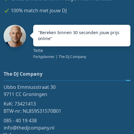
100% match met jouw DJ
"
Bereken binnen 30 seconden jouw prijs
online
"
Tette
Partyplanner
| The DJ Company
The DJ Company
Ubbo Emmiusstraat 30
9711 CC Groningen
KvK: 73421413
BTW-nr: NL859531570B01
085 - 40 19 438
info@thedjcompany.nl