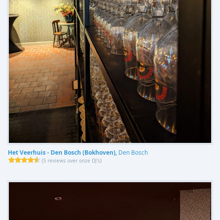
Het Veerhuis - Den Bosch (Bokhoven),
Den Bosch
(
5 reviews over onze DJ's
)