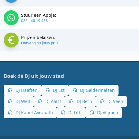
Stuur een Appje:
085 - 40 19 438
Prijzen bekijken:
Ontvang nu jouw prijs
Boek dé DJ uit jouw stad
DJ Haaften
DJ Est
DJ Geldermalsen
DJ Well
DJ Aalst
DJ Bern
DJ Veen
DJ Kapel Avezaath
DJ Lith
DJ Vlijmen