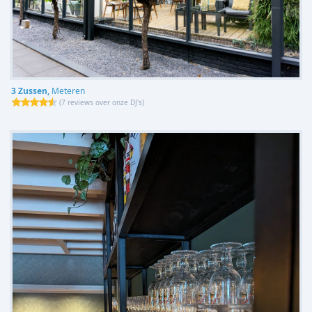
3 Zussen,
Meteren
(
7 reviews over onze DJ's
)