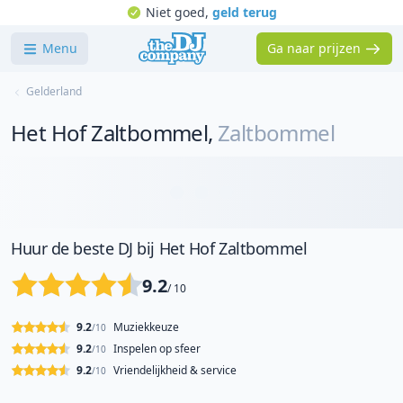
Niet goed,
geld terug
Menu
Ga naar prijzen
Gelderland
Het Hof Zaltbommel
,
Zaltbommel
Huur de beste DJ bij Het Hof Zaltbommel
9.2
/ 10
9.2
Muziekkeuze
/10
9.2
Inspelen op sfeer
/10
9.2
Vriendelijkheid & service
/10