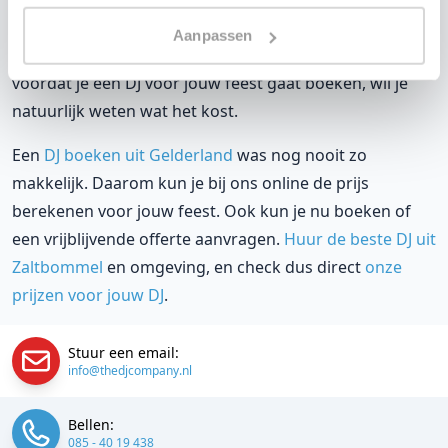
is onze garantie. Van de afstemming met de locatie tot
Aanpassen
een reserve DJ. Wij zorgen dat het goed komt. Maar
voordat je een DJ voor jouw feest gaat boeken, wil je
natuurlijk weten wat het kost.
Een
DJ boeken uit Gelderland
was nog nooit zo
makkelijk. Daarom kun je bij ons online de prijs
berekenen voor jouw feest. Ook kun je nu boeken of
een vrijblijvende offerte aanvragen.
Huur de beste DJ uit
Zaltbommel
en omgeving, en check dus direct
onze
prijzen voor jouw DJ
.
Stuur een email:
info@thedjcompany.nl
Bellen:
085 - 40 19 438