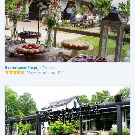
Boerengoed Enspijk,
Enspijk
(
21 reviews over onze DJ's
)