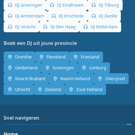
DJ Groningen
DJ Eindhoven
DJ Tilburg
DJ Amsterdam
DJ Enschede
DJ Zwolle
DJ Utrecht
DJ Den Haag
DJ Rotterdam
Boek een DJ uit jouw provincie
Drenthe
Flevoland
Friesland
Gelderland
Groningen
Limburg
Noord-Brabant
Noord-Holland
Overijssel
Utrecht
Zeeland
Zuid-Holland
Snel navigeren
Home