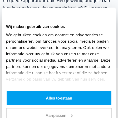
en goede apparatuur ook. Heb je weinig budget? Dan
kun je er ook voor kiezen om de bruiloft DJ korter te
laten draaien. Beter korter draaien, maar wel helemaal
te gek dan je een hele avond ergeren aan muziek die
Wij maken gebruik van cookies
het nét niet is. Vraag ook duidelijk naar andere kosten,
We gebruiken cookies om content en advertenties te
zoals reiskosten.
personaliseren, om functies voor social media te bieden
en om ons websiteverkeer te analyseren. Ook delen we
informatie over uw gebruik van onze site met onze
4
0
Vond je dit een nuttige tip?
partners voor social media, adverteren en analyse. Deze
partners kunnen deze gegevens combineren met andere
informatie die u aan ze heeft verstrekt of die ze hebben
9.
verzameld op basis van uw gebruik van hun services.
Maak duidelijke afspraken
Spreek heel concreet af waar jij waarde aan hecht. 'Om
Alles toestaan
20.00 uur beginnen met draaien' is daar een goed
voorbeeld van. Wat wel zo is: vaak weet een bruiloft DJ
Aanpassen
beter hoe het werkt dan jij. Hij kan je daarom adviseren