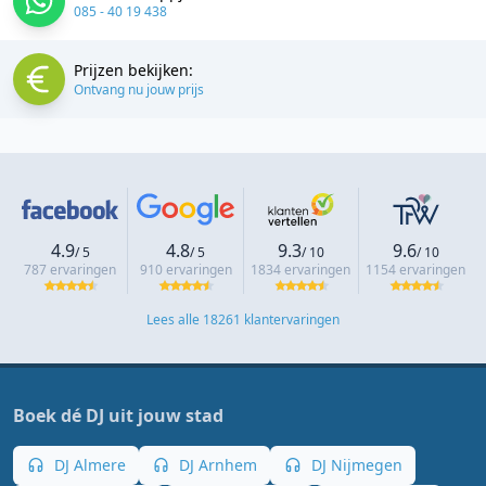
085 - 40 19 438
Prijzen bekijken:
Ontvang nu jouw prijs
4.9
4.8
9.3
9.6
/ 5
/ 5
/ 10
/ 10
787 ervaringen
910 ervaringen
1834 ervaringen
1154 ervaringen
Lees alle 18261 klantervaringen
Boek dé DJ uit jouw stad
DJ Almere
DJ Arnhem
DJ Nijmegen