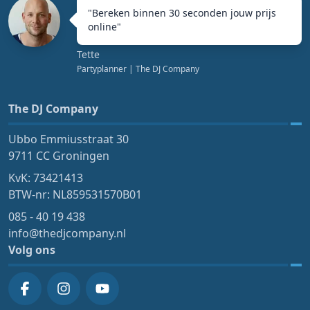
"
Bereken binnen 30 seconden jouw prijs
online
"
Tette
Partyplanner
| The DJ Company
The DJ Company
Ubbo Emmiusstraat 30
9711 CC Groningen
KvK: 73421413
BTW-nr: NL859531570B01
085 - 40 19 438
info@thedjcompany.nl
Volg ons