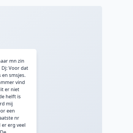
naar mn zin
 Dj: Voor dat
s en smsjes.
 jammer vind
t er niet
 helft is
rd mij
oor een
aatste nr
er erg veel
 De