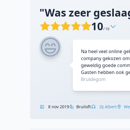
"Was zeer geslaa
10
/ 10
Na heel veel online g
company gekozen omdat
geweldig goede commun
Gasten hebben ook gen
Bruidegom
8 nov 2019
Bruiloft
DJ Albert
We