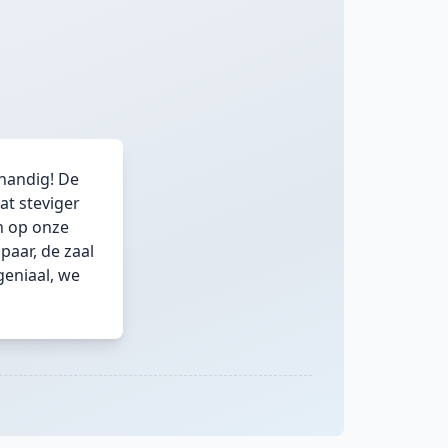
 handig! De
at steviger
an op onze
paar, de zaal
 geniaal, we