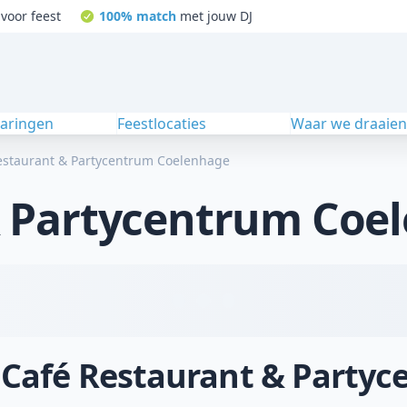
voor feest
100% match
met jouw DJ
varingen
Feestlocaties
Waar we draaie
estaurant & Partycentrum Coelenhage
& Partycentrum Coe
j Café Restaurant & Part