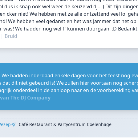
 dus ik snap ook wel weer de keuze vd dj.. :) Dit zijn dingen
en cker niet! We hebben met ze alle ontzettend veel lol geh
nd! We hebben veel gedanst en het was jammer dat het op
 was! We hadden nog wel ff kunnen doorgaan! :D Bedankt
a
|
Bruid
, We hadden inderdaad enkele dagen voor het feest nog eve
s dat dit niet gebeurd is! We zullen hier voortaan nog scher
angrijk onderdeel in de aanloop naar en de voorbereiding va
 van The DJ Company
ezep
Café Restaurant & Partycentrum Coelenhage