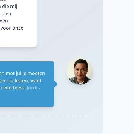
 die mij
ad en
 een
 voor onze
n met jullie moeten
per op letten, want
n een feest!
Jordi -