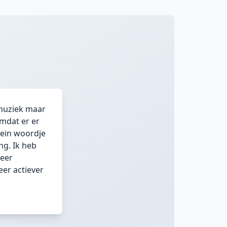
 muziek maar
omdat er er
lein woordje
ng. Ik heb
meer
eer actiever