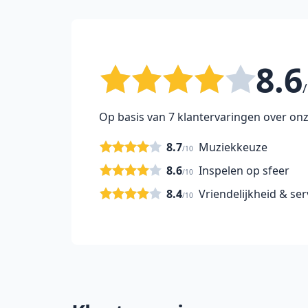
8.6
/
Op basis van 7 klantervaringen over onz
8.7
Muziekkeuze
/10
8.6
Inspelen op sfeer
/10
8.4
Vriendelijkheid & ser
/10