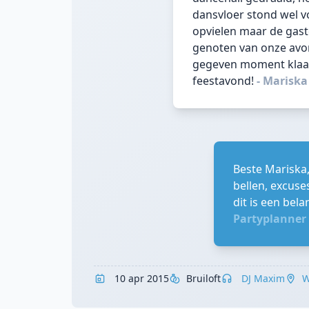
dansvloer stond wel vol
opvielen maar de gast
genoten van onze avo
gegeven moment klaar
feestavond!
- Marisk
Beste Mariska
bellen, excuse
dit is een bel
Partyplanner
10 apr 2015
Bruiloft
DJ Maxim
W