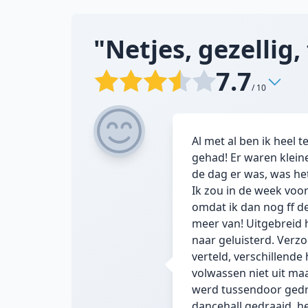
"Netjes, gezellig, 
7.7
/ 10
Al met al ben ik heel 
gehad! Er waren kleine
de dag er was, was het
Ik zou in de week voor
omdat ik dan nog ff de
meer van! Uitgebreid 
naar geluisterd. Ver
verteld, verschillend
volwassen niet uit maa
werd tussendoor gedr
dancehall gedraaid, 