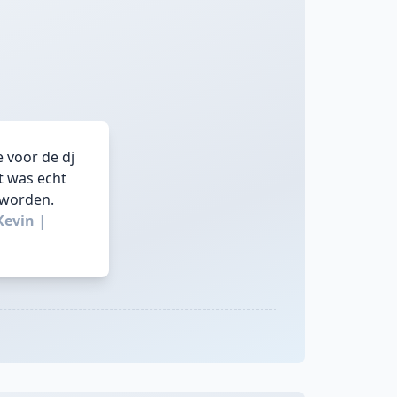
 voor de dj
t was echt
 worden.
Kevin
|