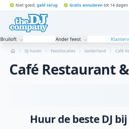
Niet goed,
geld terug
Gratis annuleren
tot 14 dagen 
Bruiloft
Ander feest
Klanter
Home
DJ huren
Feestlocaties
Gelderland
Café R
Café Restaurant 
Huur de beste DJ bi