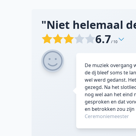
"Niet helemaal de
6.7
/ 10
De muziek overgang wa
de dj bleef soms te la
wel werd gedanst. Het 
gezegd. Na het slotlie
nog wel aan het eind 
gesproken en dat vonde
en betrokken zou zijn b
Ceremoniemeester