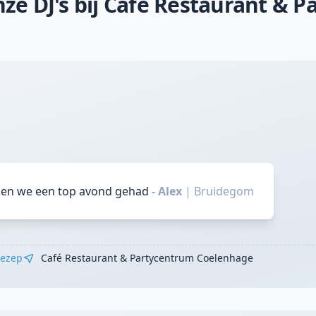
ze DJ's bij Café Restaurant & 
en we een top avond gehad
- Alex
|
Bruidegom
ezep
Café Restaurant & Partycentrum Coelenhage