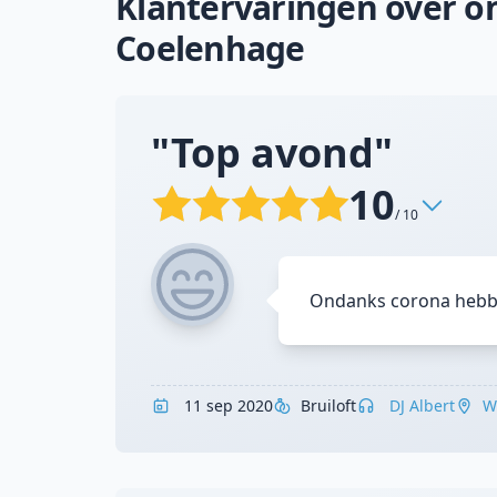
Klantervaringen over on
Coelenhage
"Top avond"
10
/ 10
Ondanks corona hebb
11 sep 2020
Bruiloft
DJ Albert
W