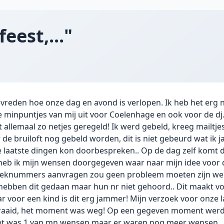
feest,..."
tevreden hoe onze dag en avond is verlopen. Ik heb het erg 
 minpuntjes van mij uit voor Coelenhage en ook voor de dj.
 allemaal zo netjes geregeld! Ik werd gebeld, kreeg mailtje
 de bruiloft nog gebeld worden, dit is niet gebeurd wat ik
 laatste dingen kon doorbespreken.. Op de dag zelf komt di
heb ik mijn wensen doorgegeven waar naar mijn idee voor de
zoeknummers aanvragen zou geen probleem moeten zijn we
e hebben dit gedaan maar hun nr niet gehoord.. Dit maakt v
r voor een kind is dit erg jammer! Mijn verzoek voor onze l
aaid, het moment was weg! Op een gegeven moment werd 
het was 1 van mn wensen maar er waren nog meer wensen..