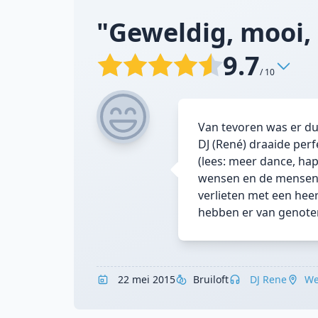
"Geweldig, mooi, s
9.7
/ 10
Van tevoren was er dui
DJ (René) draaide perf
(lees: meer dance, hap
wensen en de mensen op
verlieten met een heerl
hebben er van genoten
22 mei 2015
Bruiloft
DJ Rene
We