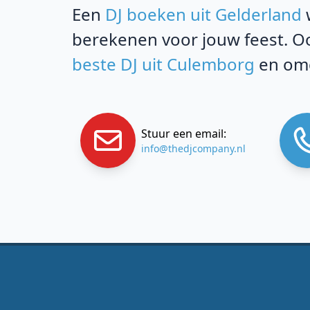
Een
DJ boeken uit Gelderland
w
berekenen voor jouw feest. Oo
beste DJ uit Culemborg
en omg
Stuur een email:
info@thedjcompany.nl