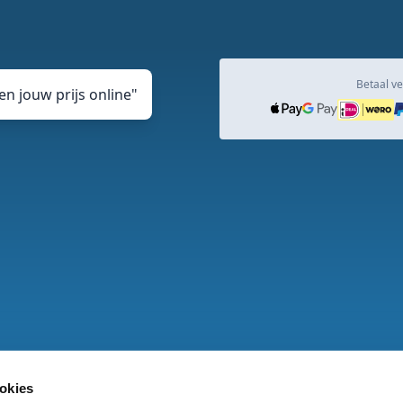
Betaal ve
n jouw prijs online
"
okies
den
Privacy en cookie Statement
DJ vacature
Veelgesteld