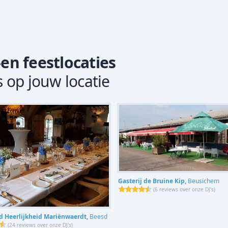
-en feestlocaties
s op jouw locatie
Gasterij de Bruine Kip,
Beusichem
(
6 reviews over onze DJ's
)
 Heerlijkheid Mariënwaerdt,
Beesd
(
24 reviews over onze DJ's
)