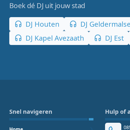
Boek dé DJ uit jouw stad
DJ Houten
DJ Geldermals
DJ Kapel Avezaath
DJ Est
Snel navigeren
Hulp of 
08
Home