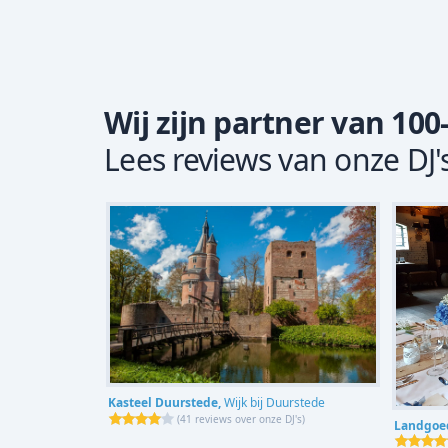
Wij zijn partner van 100
Lees reviews van onze DJ'
Kasteel Duurstede,
Wijk bij Duurstede
(
41 reviews over onze DJ's
)
Landgoed