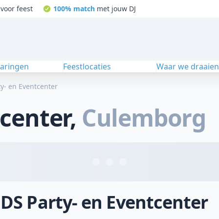
voor feest
100% match
met jouw DJ
varingen
Feestlocaties
Waar we draaie
y- en Eventcenter
tcenter
,
Culemborg
 DS Party- en Eventcenter