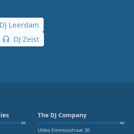
DJ Leerdam
DJ Zeist
ies
The DJ Company
Ubbo Emmiusstraat 30