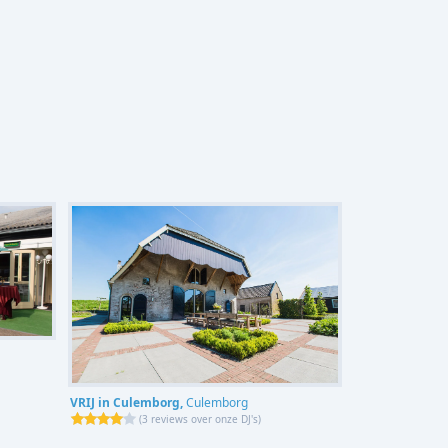
VRIJ in Culemborg,
Culemborg
(
3 reviews over onze DJ's
)