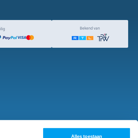
Bekend van
ilig
e vragen
Over ons
Alles toestaan