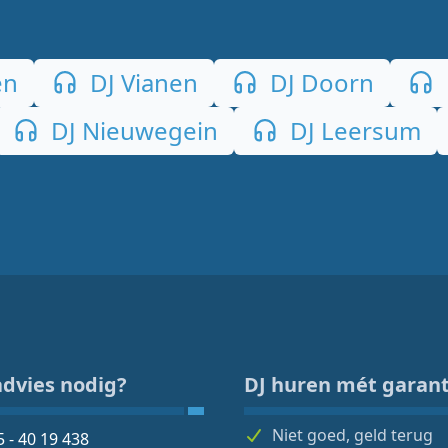
en
DJ Vianen
DJ Doorn
DJ Nieuwegein
DJ Leersum
advies nodig?
DJ huren mét garant
Niet goed, geld terug
5 - 40 19 438