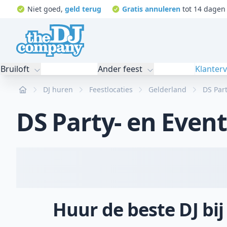
Niet goed,
geld terug
Gratis annuleren
tot 14 dagen 
Bruiloft
Ander feest
Klanter
Home
DJ huren
Feestlocaties
Gelderland
DS Part
DS Party- en Even
Huur de beste DJ bij