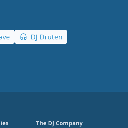
ave
DJ Druten
ies
The DJ Company