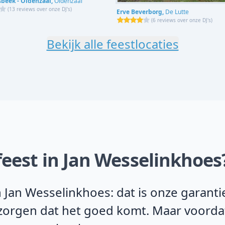
sbeek - Oldenzaal,
Oldenzaal
(
13 reviews over onze DJ's
)
Erve Beverborg,
De Lutte
(
6 reviews over onze DJ's
)
Bekijk alle feestlocaties
feest in Jan Wesselinkhoes
 Jan Wesselinkhoes: dat is onze garant
j zorgen dat het goed komt. Maar voorda