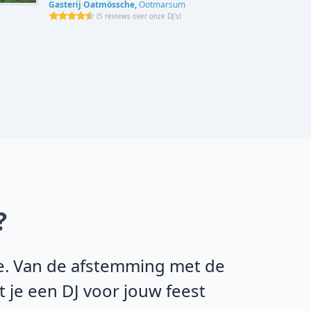
Gasterij Oatmössche,
Ootmarsum
(
5 reviews over onze DJ's
)
?
ie. Van de afstemming met de
t je een DJ voor jouw feest