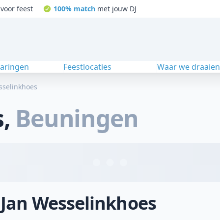
voor feest
100% match
met jouw DJ
varingen
Feestlocaties
Waar we draaie
sselinkhoes
s
,
Beuningen
j Jan Wesselinkhoes