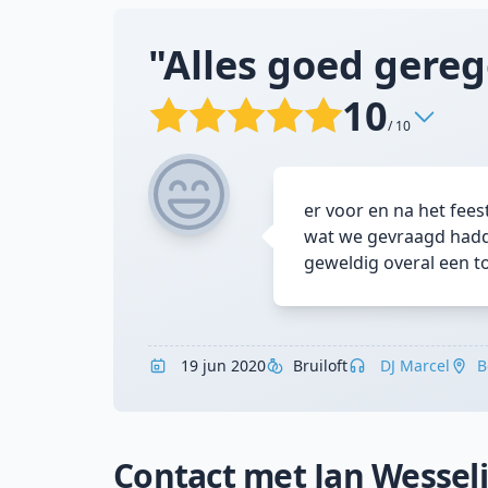
"Alles goed gerege
10
/ 10
er voor en na het fee
wat we gevraagd hadd
geweldig overal een t
19 jun 2020
Bruiloft
DJ Marcel
B
Contact met Jan Wessel