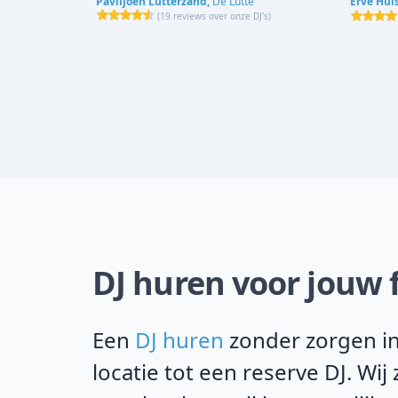
Paviljoen Lutterzand,
De Lutte
Erve Hul
(
19 reviews over onze DJ's
)
DJ huren voor jouw 
Een
DJ huren
zonder zorgen in
locatie tot een reserve DJ. Wi