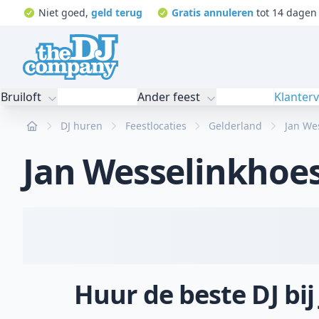
Niet goed,
geld terug
Gratis annuleren
tot 14 dagen 
Bruiloft
Ander feest
Klanter
Home
DJ huren
Feestlocaties
Gelderland
Jan We
Jan Wesselinkhoe
Huur de beste DJ bi