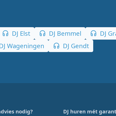
DJ Elst
DJ Bemmel
DJ Gr
DJ Wageningen
DJ Gendt
advies nodig?
DJ huren mét garant