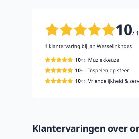
10
/ 
1 klantervaring bij Jan Wesselinkhoes
10
Muziekkeuze
/10
10
Inspelen op sfeer
/10
10
Vriendelijkheid & serv
/10
Klantervaringen over on