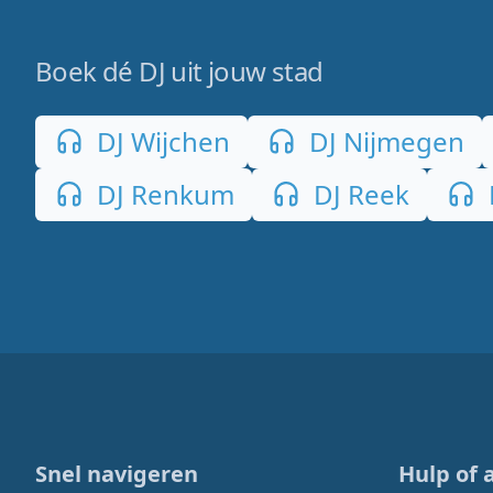
Boek dé DJ uit jouw stad
DJ Wijchen
DJ Nijmegen
DJ Renkum
DJ Reek
Snel navigeren
Hulp of 