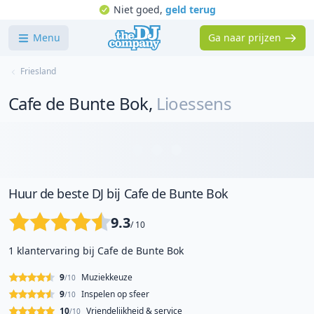
Niet goed,
geld terug
Menu
Ga naar prijzen
Friesland
Cafe de Bunte Bok
,
Lioessens
Huur de beste DJ bij Cafe de Bunte Bok
9.3
/ 10
1 klantervaring bij Cafe de Bunte Bok
9
Muziekkeuze
/10
9
Inspelen op sfeer
/10
10
Vriendelijkheid & service
/10