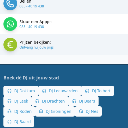
Bellen:
085 - 40 19 438
Stuur een Appje:
085 - 40 19 438
Prijzen bekijken:
Ontvang nu jouw prijs
Boek dé DJ uit jouw stad
DJ Dokkum
DJ Leeuwarden
DJ Tolbert
DJ Leek
DJ Drachten
DJ Bears
DJ Roden
DJ Groningen
DJ Nes
DJ Baard