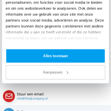
personaliseren, om functies voor social media te bieden
Een
DJ huren
zonder zorgen in Cafe de Bunte Bok: dat is
en om ons websiteverkeer te analyseren. Ook delen we
onze garantie. Van de afstemming met de locatie tot
informatie over uw gebruik van onze site met onze
een reserve DJ. Wij zorgen dat het goed komt. Maar
partners voor social media, adverteren en analyse. Deze
partners kunnen deze gegevens combineren met andere
voordat je een DJ voor jouw feest gaat boeken, wil je
informatie die u aan ze heeft verstrekt of die ze hebben
natuurlijk weten wat het kost.
verzameld op basis van uw gebruik van hun services.
Een
DJ boeken uit Friesland
was nog nooit zo makkelijk.
Daarom kun je bij ons online de prijs berekenen voor
Alles toestaan
jouw feest. Ook kun je nu boeken of een vrijblijvende
offerte aanvragen. Huur de beste DJ uit Lioessens en
Aanpassen
omgeving, en check dus direct
onze prijzen voor jouw
DJ
.
Stuur een email:
info@thedjcompany.nl