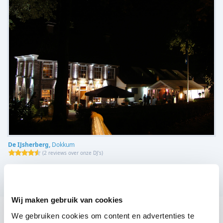
De IJsherberg,
Dokkum
(
2 reviews over onze DJ's
)
Bekijk alle feestlocaties
Wij maken gebruik van cookies
We gebruiken cookies om content en advertenties te
DJ huren voor jouw feest in Cafe de Bunte Bok?