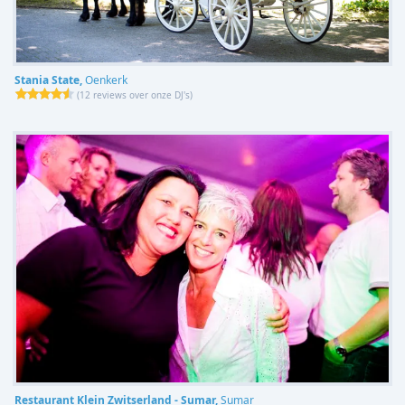
Stania State,
Oenkerk
(
12 reviews over onze DJ's
)
Restaurant Klein Zwitserland - Sumar,
Sumar