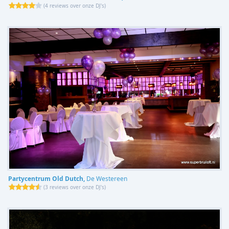
(
4 reviews over onze DJ's
)
Partycentrum Old Dutch,
De Westereen
(
3 reviews over onze DJ's
)