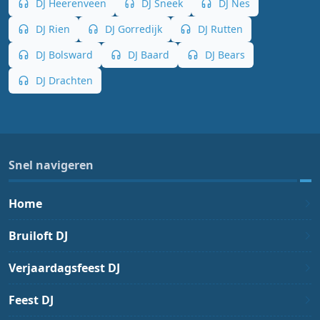
DJ Heerenveen
DJ Sneek
DJ Nes
DJ Rien
DJ Gorredijk
DJ Rutten
DJ Bolsward
DJ Baard
DJ Bears
DJ Drachten
Snel navigeren
Home
Bruiloft DJ
Verjaardagsfeest DJ
Feest DJ