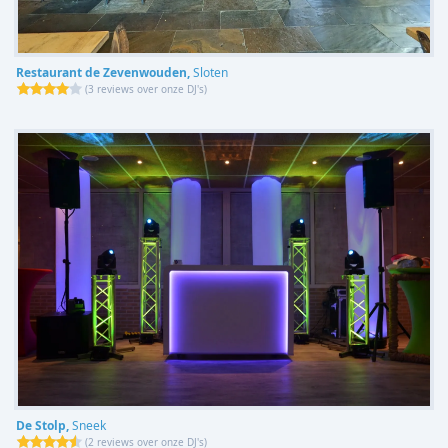
Restaurant de Zevenwouden,
Sloten
(
3 reviews over onze DJ's
)
De Stolp,
Sneek
(
2 reviews over onze DJ's
)