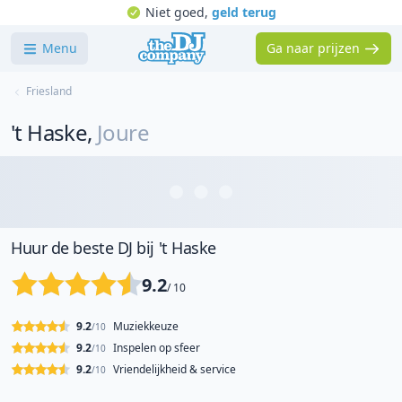
Niet goed,
geld terug
Menu
Ga naar prijzen
Friesland
't Haske
,
Joure
Huur de beste DJ bij 't Haske
9.2
/ 10
9.2
Muziekkeuze
/10
9.2
Inspelen op sfeer
/10
9.2
Vriendelijkheid & service
/10