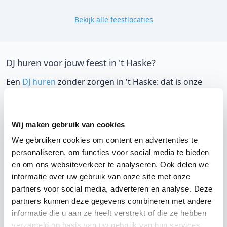
Bekijk alle feestlocaties
DJ huren voor jouw feest in 't Haske?
Een
DJ huren
zonder zorgen in 't Haske: dat is onze
garantie. Van de afstemming met de locatie tot een
reserve DJ. Wij zorgen dat het goed komt. Maar voordat
je een DJ voor jouw feest gaat boeken, wil je natuurlijk
Wij maken gebruik van cookies
weten wat het kost.
We gebruiken cookies om content en advertenties te
personaliseren, om functies voor social media te bieden
Een
DJ boeken uit Friesland
was nog nooit zo makkelijk.
en om ons websiteverkeer te analyseren. Ook delen we
Daarom kun je bij ons online de prijs berekenen voor
informatie over uw gebruik van onze site met onze
jouw feest. Ook kun je nu boeken of een vrijblijvende
partners voor social media, adverteren en analyse. Deze
partners kunnen deze gegevens combineren met andere
offerte aanvragen.
Huur de beste DJ uit Joure
en
informatie die u aan ze heeft verstrekt of die ze hebben
omgeving, en check dus direct
onze prijzen voor jouw
verzameld op basis van uw gebruik van hun services.