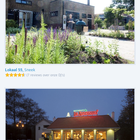
Lokaal 55,
Sneek
(
7 reviews over onze DJ's
)