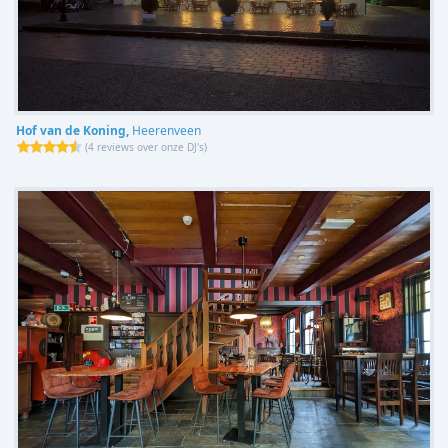
Hof van de Koning,
Heerenveen
(
4 reviews over onze DJ's
)