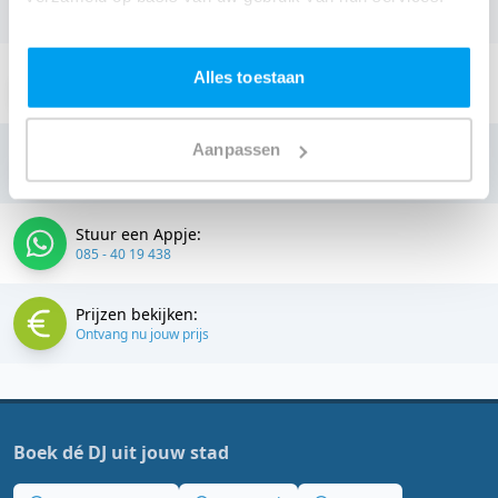
DJ
.
Stuur een email:
Alles toestaan
info@thedjcompany.nl
Aanpassen
Bellen:
085 - 40 19 438
Stuur een Appje:
085 - 40 19 438
Prijzen bekijken:
Ontvang nu jouw prijs
Boek dé DJ uit jouw stad