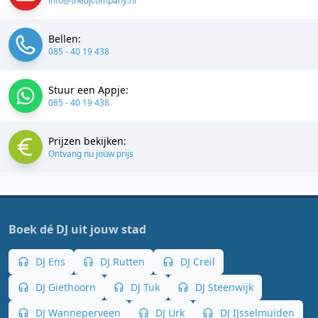
info@thedjcompany.nl
Bellen:
085 - 40 19 438
Stuur een Appje:
085 - 40 19 438
Prijzen bekijken:
Ontvang nu jouw prijs
Boek dé DJ uit jouw stad
DJ Ens
DJ Rutten
DJ Creil
DJ Giethoorn
DJ Tuk
DJ Steenwijk
DJ Wanneperveen
DJ Urk
DJ IJsselmuiden