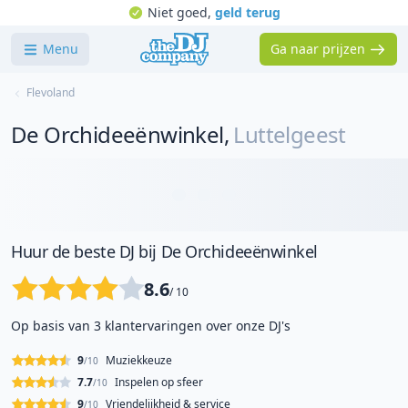
Niet goed,
geld terug
Menu
Ga naar prijzen
Flevoland
De Orchideeënwinkel
,
Luttelgeest
Huur de beste DJ bij De Orchideeënwinkel
8.6
/ 10
Op basis van 3 klantervaringen over onze DJ's
9
Muziekkeuze
/10
7.7
Inspelen op sfeer
/10
9
Vriendelijkheid & service
/10