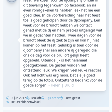
feest. We kozen voor de djcompany omdat ik
dit toevallig tegenkwam op facebook, en na
even rondgekeken te hebben leek het me een
goed idee. In de voorbereiding naar het feest
toe is goed geholpen door de djcompany. Een
week voor de bruiloft hebben we contact
gehad met de dj en hem precies uitgelegd wat
we in gedachten hadden. Twee dagen voor de
bruiloft bleek de dj ziek te zijn en kon hij niet
komen op het feest. Gelukkig is toen door de
djcompany snel een andere dj geregeld die
ons de dag voor de bruiloft gelijk heeft
opgebeld. Uiteindelijk is het helemaal
goedgekomen. De gasten vonden het
ontzettend leuk! We krijgen veel leuke reacties.
Ook het licht was erg mooi. Dat zie je goed
terug op de foto's. Ontzettend bedankt voor de
goede zorgen!
- Hèlen
|
Bruid
2 jun 2017
Bruiloft
DJ Lorenz
Luttelgeest
De Orchideeënwinkel