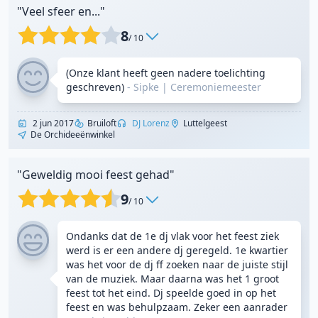
"Veel sfeer en..."
8
/ 10
(Onze klant heeft geen nadere toelichting
geschreven)
- Sipke
|
Ceremoniemeester
2 jun 2017
Bruiloft
DJ Lorenz
Luttelgeest
De Orchideeënwinkel
"Geweldig mooi feest gehad"
9
/ 10
Ondanks dat de 1e dj vlak voor het feest ziek
werd is er een andere dj geregeld. 1e kwartier
was het voor de dj ff zoeken naar de juiste stijl
van de muziek. Maar daarna was het 1 groot
feest tot het eind. Dj speelde goed in op het
feest en was behulpzaam. Zeker een aanrader