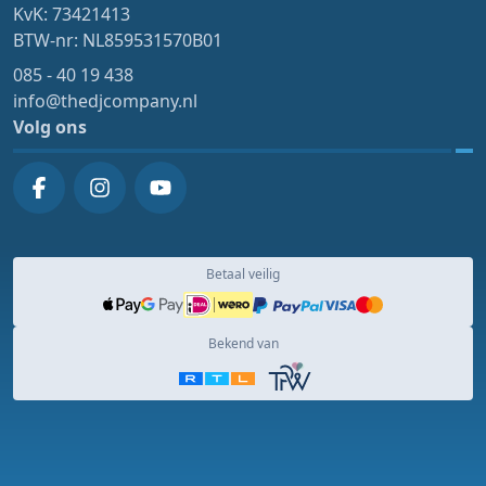
KvK: 73421413
BTW-nr: NL859531570B01
085 - 40 19 438
info@thedjcompany.nl
Volg ons
Betaal veilig
Bekend van