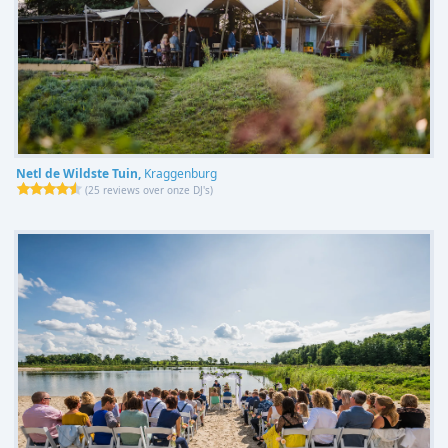
Netl de Wildste Tuin,
Kraggenburg
(
25 reviews over onze DJ's
)