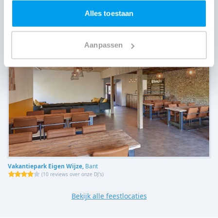
(
12 reviews over onze DJ's
)
Alles toestaan
Aanpassen
Vakantiepark Eigen Wijze,
Bant
(
10 reviews over onze DJ's
)
Bekijk alle feestlocaties