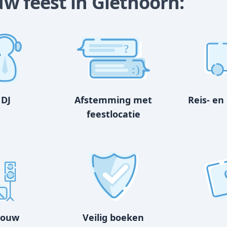
ouw feest in Giethoorn:
?
:)
 DJ
Afstemming met
Reis- en
feestlocatie
bouw
Veilig boeken