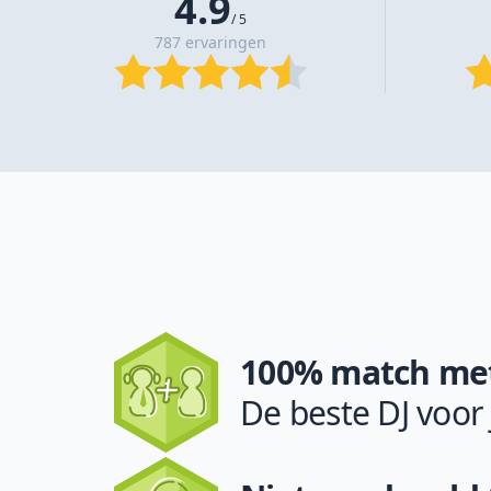
4.9
/ 5
787 ervaringen
100% match met
De beste DJ voor