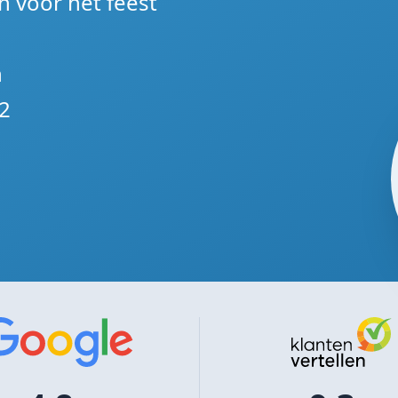
n voor het feest
n
2