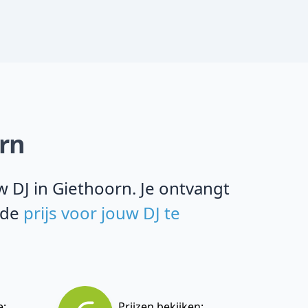
orn
 DJ in Giethoorn. Je ontvangt
 de
prijs voor jouw DJ te
e:
Prijzen bekijken: