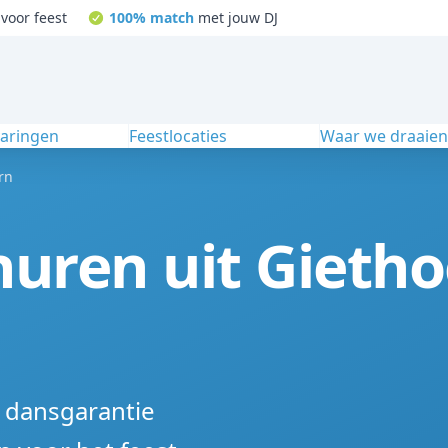
voor feest
100% match
met jouw DJ
varingen
Feestlocaties
Waar we draaie
rn
huren uit Gieth
% dansgarantie