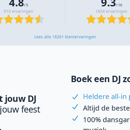
4.8
9.3
/ 5
/ 10
910 ervaringen
1834 ervaringen
Lees alle 18261 klantervaringen
Boek een DJ z
Heldere all-in 
 jouw DJ
Altijd de best
 jouw feest
100% dansgara
muziek