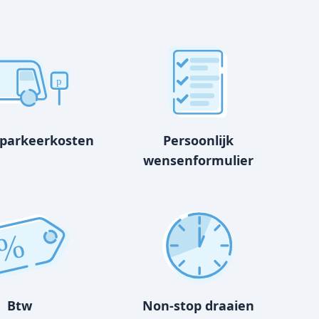
p
 parkeerkosten
Persoonlijk
wensenformulier
%
Btw
Non-stop draaien