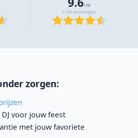
9.6
/ 10
1154 ervaringen
onder zorgen:
prijzen
e DJ voor jouw feest
ntie met jouw favoriete