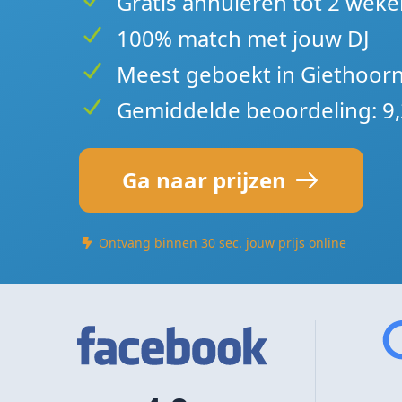
Gratis annuleren tot 2 weke
100% match met jouw DJ
Meest geboekt in Giethoor
Gemiddelde beoordeling: 9,
Ga naar prijzen
Ontvang binnen 30 sec. jouw prijs online