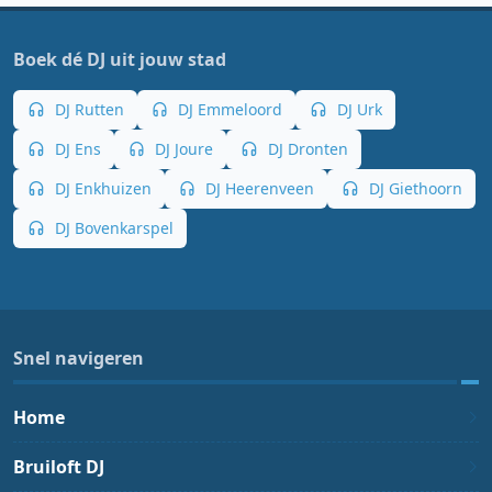
Boek dé DJ uit jouw stad
DJ Rutten
DJ Emmeloord
DJ Urk
DJ Ens
DJ Joure
DJ Dronten
DJ Enkhuizen
DJ Heerenveen
DJ Giethoorn
DJ Bovenkarspel
Snel navigeren
Home
Bruiloft DJ