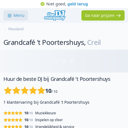
Niet goed,
geld terug
Menu
Ga naar prijzen
Flevoland
Grandcafé 't Poortershuys
,
Creil
Huur de beste DJ bij Grandcafé 't Poortershuys
10
/ 10
1 klantervaring bij Grandcafé 't Poortershuys
10
Muziekkeuze
/10
10
Inspelen op sfeer
/10
10
Vriendelijkheid & service
/10