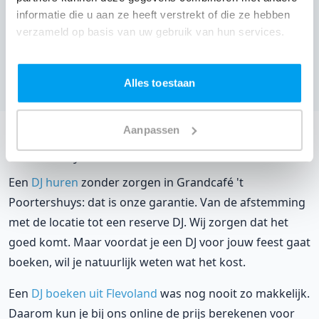
informatie die u aan ze heeft verstrekt of die ze hebben
verzameld op basis van uw gebruik van hun services.
Restaurant ´t Achterhuis,
Urk
(
9 reviews over onze DJ's
)
Bekijk alle feestlocaties
Alles toestaan
Aanpassen
DJ huren voor jouw feest in Grandcafé 't
Poortershuys?
Een
DJ huren
zonder zorgen in Grandcafé 't
Poortershuys: dat is onze garantie. Van de afstemming
met de locatie tot een reserve DJ. Wij zorgen dat het
goed komt. Maar voordat je een DJ voor jouw feest gaat
boeken, wil je natuurlijk weten wat het kost.
Een
DJ boeken uit Flevoland
was nog nooit zo makkelijk.
Daarom kun je bij ons online de prijs berekenen voor