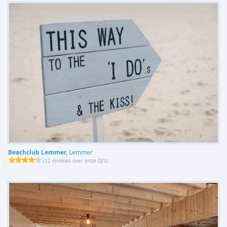
Beachclub Lemmer,
Lemmer
(
12 reviews over onze DJ's
)