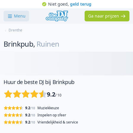
Niet goed,
geld terug
Menu
Ga naar prijzen
Drenthe
Brinkpub
,
Ruinen
Huur de beste DJ bij Brinkpub
9.2
/ 10
9.2
Muziekkeuze
/10
9.2
Inspelen op sfeer
/10
9.2
Vriendelijkheid & service
/10