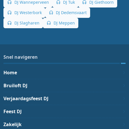
DJ Wanneperveen
DJ Tuk
DJ Giethoorn
DJ Westerbork
DJ Dedemsvaart
DJ Slagharen
DJ Meppen
Snel navigeren
Home
Bruiloft DJ
Verjaardagsfeest DJ
Feest DJ
Zakelijk