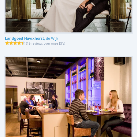
Landgoed Havixhorst,
de Wijk
(
19 reviews over onze DJ's
)