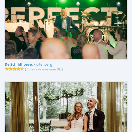
De Schildhoeve,
Fluitenberg
(
36 reviews over onze DJ's
)