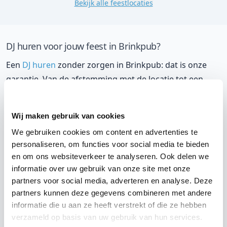
Bekijk alle feestlocaties
DJ huren voor jouw feest in Brinkpub?
Een
DJ huren
zonder zorgen in Brinkpub: dat is onze
garantie. Van de afstemming met de locatie tot een
reserve DJ. Wij zorgen dat het goed komt. Maar voordat
je een DJ voor jouw feest gaat boeken, wil je natuurlijk
Wij maken gebruik van cookies
weten wat het kost.
We gebruiken cookies om content en advertenties te
Een
DJ boeken uit Drenthe
was nog nooit zo makkelijk.
personaliseren, om functies voor social media te bieden
en om ons websiteverkeer te analyseren. Ook delen we
Daarom kun je bij ons online de prijs berekenen voor
informatie over uw gebruik van onze site met onze
jouw feest. Ook kun je nu boeken of een vrijblijvende
partners voor social media, adverteren en analyse. Deze
offerte aanvragen. Huur de beste DJ uit Ruinen en
partners kunnen deze gegevens combineren met andere
omgeving, en check dus direct
onze prijzen voor jouw
informatie die u aan ze heeft verstrekt of die ze hebben
DJ
.
verzameld op basis van uw gebruik van hun services.