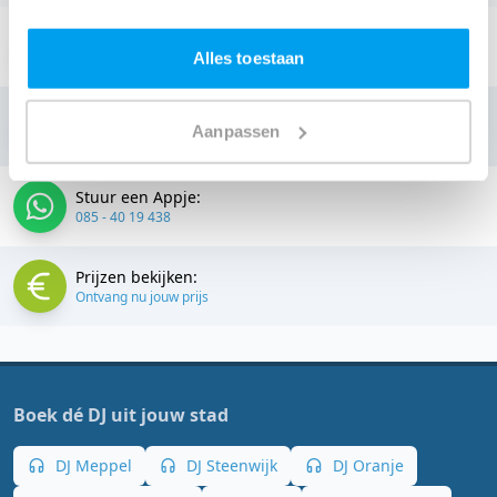
Stuur een email:
info@thedjcompany.nl
Alles toestaan
Bellen:
Aanpassen
085 - 40 19 438
Stuur een Appje:
085 - 40 19 438
Prijzen bekijken:
Ontvang nu jouw prijs
Boek dé DJ uit jouw stad
DJ Meppel
DJ Steenwijk
DJ Oranje