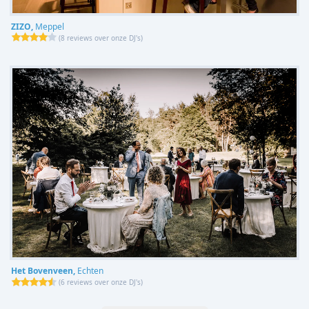
ZIZO,
Meppel
(
8 reviews over onze DJ's
)
Het Bovenveen,
Echten
(
6 reviews over onze DJ's
)