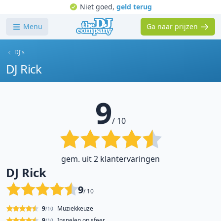
Niet goed,
geld terug
Menu
Ga naar prijzen
DJ's
DJ Rick
9
/ 10
gem. uit 2 klantervaringen
DJ Rick
9
/ 10
9
Muziekkeuze
/10
9
Inspelen op sfeer
/10