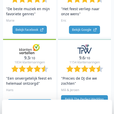
"De beste muziek en mijn
"Het feest verliep naar
favoriete genres"
onze wens"
Marie
Eric
Bekijk Facebook 
Bekijk Google 
9.3
9.6
/ 10
/ 10
1834 klantervaringen
1154 klantervaringen
"Een onvergetelijk feest en
"Precies de DJ die we
helemaal ontzorgd"
zochten"
Hans
Mili & Jeroen
Bekijk The Perfect Wedding 
Bekijk Klantenvertellen 