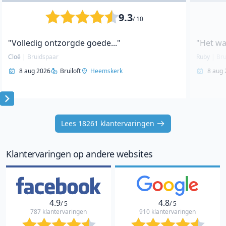
9.3
/ 10
"Volledig ontzorgde goede..."
"Het w
Cloë
|
Bruidspaar
Ruby
|
Bru
8 aug 2026
Bruiloft
Heemskerk
8 aug 
Item
1
Lees 18261 klantervaringen
of
10
Klantervaringen op andere websites
4.9
4.8
/ 5
/ 5
787 klantervaringen
910 klantervaringen