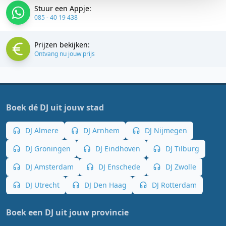
Stuur een Appje:
085 - 40 19 438
Prijzen bekijken:
Ontvang nu jouw prijs
Boek dé DJ uit jouw stad
DJ Almere
DJ Arnhem
DJ Nijmegen
DJ Groningen
DJ Eindhoven
DJ Tilburg
DJ Amsterdam
DJ Enschede
DJ Zwolle
DJ Utrecht
DJ Den Haag
DJ Rotterdam
Boek een DJ uit jouw provincie