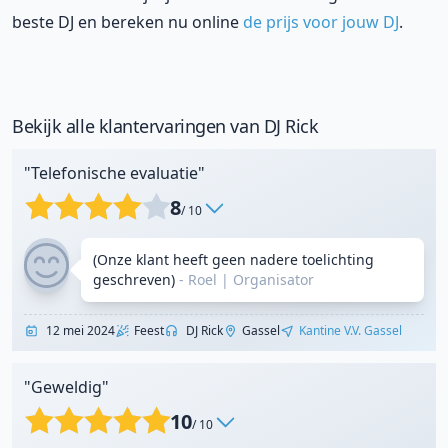
beste DJ en bereken nu online
de prijs voor jouw DJ
.
Bekijk alle klantervaringen van DJ Rick
"Telefonische evaluatie"
8
/ 10
(Onze klant heeft geen nadere toelichting
geschreven)
- Roel
|
Organisator
12 mei 2024
Feest
DJ Rick
Gassel
Kantine V.V. Gassel
"Geweldig"
10
/ 10