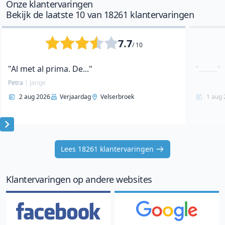
Onze klantervaringen
Bekijk de laatste 10 van 18261 klantervaringen
7.7
/ 10
"Al met al prima. De..."
"........."
Petra
|
Jarige
2 aug 2026
Verjaardag
Velserbroek
1 aug 
Item
1
Lees 18261 klantervaringen
of
10
Klantervaringen op andere websites