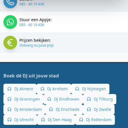
085 - 40 19 438
Stuur een Appje:
085 - 40 19 438
Prijzen bekijken:
Ontvang nu jouw prijs
Boek dé DJ uit jouw stad
DJ Almere
DJ Arnhem
DJ Nijmegen
DJ Groningen
DJ Eindhoven
DJ Tilburg
DJ Amsterdam
DJ Enschede
DJ Zwolle
DJ Utrecht
DJ Den Haag
DJ Rotterdam