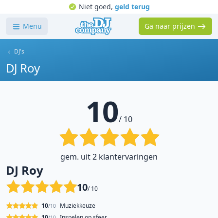
Niet goed,
geld terug
Menu
Ga naar prijzen
DJ's
DJ Roy
10
/ 10
gem. uit 2 klantervaringen
DJ Roy
10
/ 10
10
Muziekkeuze
/10
10
Inspelen op sfeer
/10