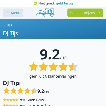
Niet goed,
geld terug
Menu
Ga naar prijzen
DJ's
DJ Tijs
9.2
/ 10
gem. uit 6 klantervaringen
DJ Tijs
9.2
/ 10
9
Muziekkeuze
/10
9
Inspelen op sfeer
/10