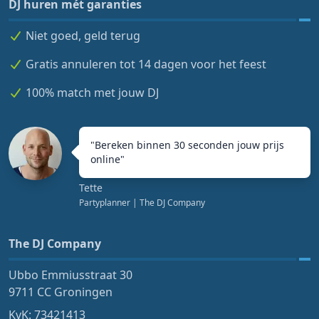
DJ huren mét garanties
Niet goed, geld terug
Gratis annuleren tot 14 dagen voor het feest
100% match met jouw DJ
"
Bereken binnen 30 seconden jouw prijs
online
"
Tette
Partyplanner
| The DJ Company
The DJ Company
Ubbo Emmiusstraat 30
9711 CC Groningen
KvK: 73421413