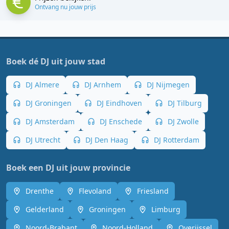
Ontvang nu jouw prijs
Boek dé DJ uit jouw stad
DJ Almere
DJ Arnhem
DJ Nijmegen
DJ Groningen
DJ Eindhoven
DJ Tilburg
DJ Amsterdam
DJ Enschede
DJ Zwolle
DJ Utrecht
DJ Den Haag
DJ Rotterdam
Boek een DJ uit jouw provincie
Drenthe
Flevoland
Friesland
Gelderland
Groningen
Limburg
Noord-Brabant
Noord-Holland
Overijssel