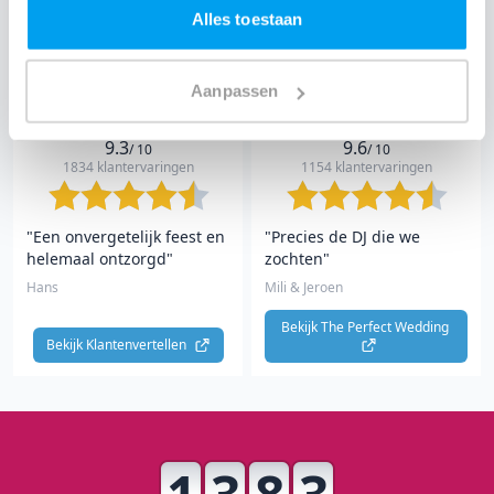
Alles toestaan
Bekijk Facebook 
Bekijk Google 
Aanpassen
9.3
9.6
/ 10
/ 10
1834 klantervaringen
1154 klantervaringen
"Een onvergetelijk feest en
"Precies de DJ die we
helemaal ontzorgd"
zochten"
Hans
Mili & Jeroen
Bekijk The Perfect Wedding 
Bekijk Klantenvertellen 