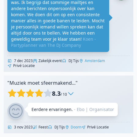
was. Ik begrijp dat sommige mailtjes en
andere berichten onpersoonlijk over kan
komen. We doen dit om op een consistente
manier alles in goede banen te leiden. Mocht
je persoonlijk iemand willen spreken kan dat
altijd door ons te bellen. We hebben een
geweldig team voor je klaar staan!
Koen -
Partyplanner van The DJ Company
7 dec 2023
Zakelijk event
DJ Tijs
Amsterdam
Privé Locatie
"Muziek moet sfeermakend..."
8.3
/ 10
Eerdere ervaringen.
- Ebo
|
Organisator
3 nov 2023
Feest
DJ Tijs
Doorn
Privé Locatie