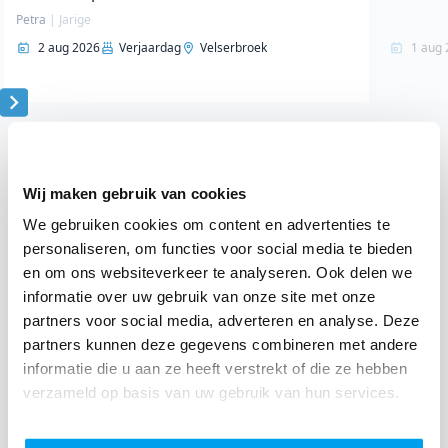
Petra
|
Jarige
2 aug 2026
Verjaardag
Velserbroek
1 aug 
Item
1
Lees 18261 klantervaringen
of
10
Wij maken gebruik van cookies
Klantervaringen op andere websites
We gebruiken cookies om content en advertenties te
personaliseren, om functies voor social media te bieden
en om ons websiteverkeer te analyseren. Ook delen we
informatie over uw gebruik van onze site met onze
4.9
4.8
/ 5
/ 5
partners voor social media, adverteren en analyse. Deze
787 klantervaringen
910 klantervaringen
partners kunnen deze gegevens combineren met andere
informatie die u aan ze heeft verstrekt of die ze hebben
"De beste muziek en mijn
"Het feest verliep naar
verzameld op basis van uw gebruik van hun services.
favoriete genres"
onze wens"
Marie
Eric