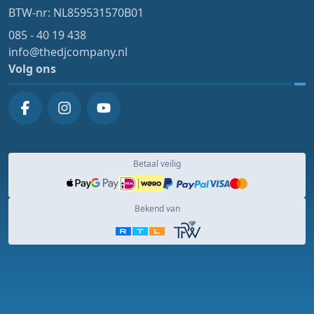
BTW-nr: NL859531570B01
085 - 40 19 438
info@thedjcompany.nl
Volg ons
Betaal veilig
Bekend van