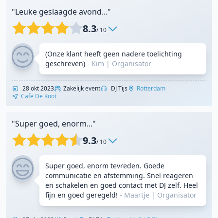
"Leuke geslaagde avond..."
8.3
/ 10
(Onze klant heeft geen nadere toelichting
geschreven)
- Kim
|
Organisator
28 okt 2023
Zakelijk event
DJ Tijs
Rotterdam
Cafe De Koot
"Super goed, enorm..."
9.3
/ 10
Super goed, enorm tevreden. Goede
communicatie en afstemming. Snel reageren
en schakelen en goed contact met DJ zelf. Heel
fijn en goed geregeld!
- Maartje
|
Organisator