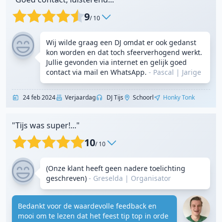
9
/ 10
Wij wilde graag een DJ omdat er ook gedanst
kon worden en dat toch sfeerverhogend werkt.
Jullie gevonden via internet en gelijk goed
contact via mail en WhatsApp.
- Pascal
|
Jarige
24 feb 2024
Verjaardag
DJ Tijs
Schoorl
Honky Tonk
"Tijs was super!..."
10
/ 10
(Onze klant heeft geen nadere toelichting
geschreven)
- Greselda
|
Organisator
Bedankt voor de waardevolle feedback en
mooi om te lezen dat het feest tip top in orde