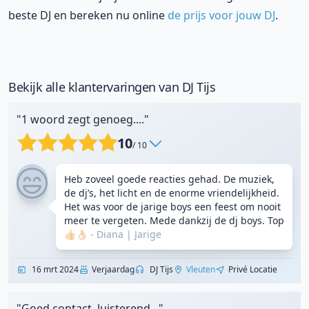
beste DJ en bereken nu online
de prijs voor jouw DJ
.
Bekijk alle klantervaringen van DJ Tijs
"1 woord zegt genoeg...."
10
/ 10
Heb zoveel goede reacties gehad. De muziek,
de dj’s, het licht en de enorme vriendelijkheid.
Het was voor de jarige boys een feest om nooit
meer te vergeten. Mede dankzij de dj boys. Top
👍🏻👌🏻
- Diana
|
Jarige
16 mrt 2024
Verjaardag
DJ Tijs
Vleuten
Privé Locatie
"Goed contact, luisterend..."