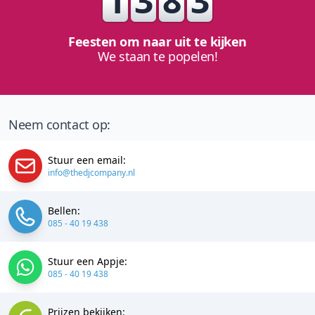
1
3
8
3
Feesten om naar uit te kijken
We staan te popelen!
Neem contact op:
Stuur een email:
info@thedjcompany.nl
Bellen:
085 - 40 19 438
Stuur een Appje:
085 - 40 19 438
Prijzen bekijken: