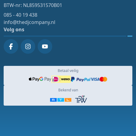
BTW-nr: NL859531570B01
085 - 40 19 438
info@thedjcompany.nl
Volg ons
Betaal veilig
Bekend van