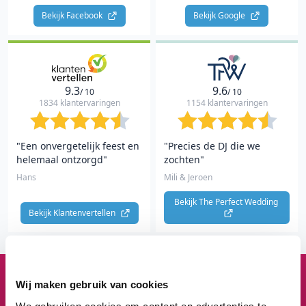
Bekijk Facebook 
Bekijk Google 
9.3
9.6
/ 10
/ 10
1834 klantervaringen
1154 klantervaringen
"Een onvergetelijk feest en
"Precies de DJ die we
helemaal ontzorgd"
zochten"
Hans
Mili & Jeroen
Bekijk The Perfect Wedding 
Bekijk Klantenvertellen 
Wij maken gebruik van cookies
1
3
8
3
We gebruiken cookies om content en advertenties te