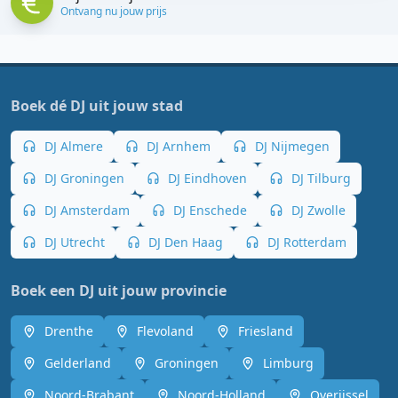
Ontvang nu jouw prijs
Boek dé DJ uit jouw stad
DJ Almere
DJ Arnhem
DJ Nijmegen
DJ Groningen
DJ Eindhoven
DJ Tilburg
DJ Amsterdam
DJ Enschede
DJ Zwolle
DJ Utrecht
DJ Den Haag
DJ Rotterdam
Boek een DJ uit jouw provincie
Drenthe
Flevoland
Friesland
Gelderland
Groningen
Limburg
Noord-Brabant
Noord-Holland
Overijssel