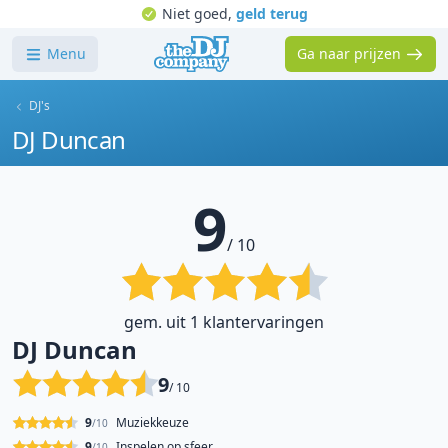
Niet goed,
geld terug
Menu
Ga naar prijzen
DJ's
DJ Duncan
9
/ 10
gem. uit 1 klantervaringen
DJ Duncan
9
/ 10
9
Muziekkeuze
/10
9
Inspelen op sfeer
/10