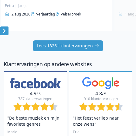
Petra
|
Jarige
2 aug 2026
Verjaardag
Velserbroek
1 aug 
Item
1
Lees 18261 klantervaringen
of
10
Klantervaringen op andere websites
4.9
4.8
/ 5
/ 5
787 klantervaringen
910 klantervaringen
"De beste muziek en mijn
"Het feest verliep naar
favoriete genres"
onze wens"
Marie
Eric