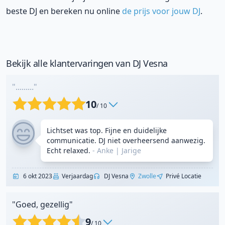
beste DJ en bereken nu online
de prijs voor jouw DJ
.
Bekijk alle klantervaringen van DJ Vesna
"........."
10
/ 10
Lichtset was top. Fijne en duidelijke
communicatie. DJ niet overheersend aanwezig.
Echt relaxed.
- Anke
|
Jarige
6 okt 2023
Verjaardag
DJ Vesna
Zwolle
Privé Locatie
"Goed, gezellig"
9
/ 10