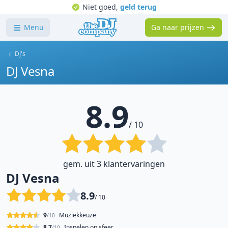
Niet goed,
geld terug
Menu
Ga naar prijzen
DJ's
DJ Vesna
8.9
/ 10
gem. uit 3 klantervaringen
DJ Vesna
8.9
/ 10
9
Muziekkeuze
/10
8.7
Inspelen op sfeer
/10