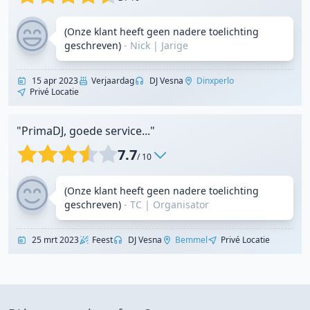
(Onze klant heeft geen nadere toelichting
geschreven)
- Nick
|
Jarige
15 apr 2023
Verjaardag
DJ Vesna
Dinxperlo
Privé Locatie
"PrimaDJ, goede service..."
7.7
/ 10
(Onze klant heeft geen nadere toelichting
geschreven)
- TC
|
Organisator
25 mrt 2023
Feest
DJ Vesna
Bemmel
Privé Locatie