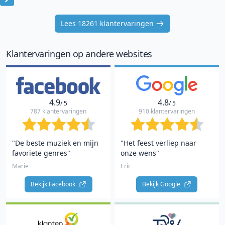
Item
1
Lees 18261 klantervaringen
of
10
Klantervaringen op andere websites
4.9
4.8
/ 5
/ 5
787 klantervaringen
910 klantervaringen
"De beste muziek en mijn
"Het feest verliep naar
favoriete genres"
onze wens"
Marie
Eric
Bekijk Facebook 
Bekijk Google 