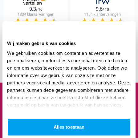
9.3
9.6
/ 10
/ 10
1834 klantervaringen
1154 klantervaringen
"Een onvergetelijk feest en
"Precies de DJ die we
helemaal ontzorgd"
zochten"
Wij maken gebruik van cookies
Hans
Mili & Jeroen
We gebruiken cookies om content en advertenties te
Bekijk The Perfect Wedding 
personaliseren, om functies voor social media te bieden
Bekijk Klantenvertellen 
en om ons websiteverkeer te analyseren. Ook delen we
informatie over uw gebruik van onze site met onze
partners voor social media, adverteren en analyse. Deze
partners kunnen deze gegevens combineren met andere
informatie die u aan ze heeft verstrekt of die ze hebben
1
3
8
3
verzameld op basis van uw gebruik van hun services.
Feesten om naar uit te kijken
Alles toestaan
We staan te popelen!