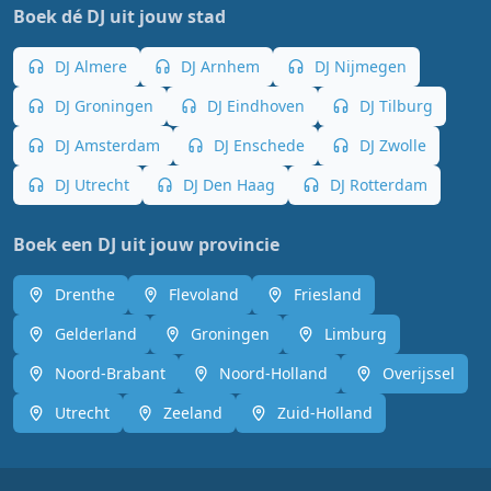
Boek dé DJ uit jouw stad
DJ Almere
DJ Arnhem
DJ Nijmegen
DJ Groningen
DJ Eindhoven
DJ Tilburg
DJ Amsterdam
DJ Enschede
DJ Zwolle
DJ Utrecht
DJ Den Haag
DJ Rotterdam
Boek een DJ uit jouw provincie
Drenthe
Flevoland
Friesland
Gelderland
Groningen
Limburg
Noord-Brabant
Noord-Holland
Overijssel
Utrecht
Zeeland
Zuid-Holland