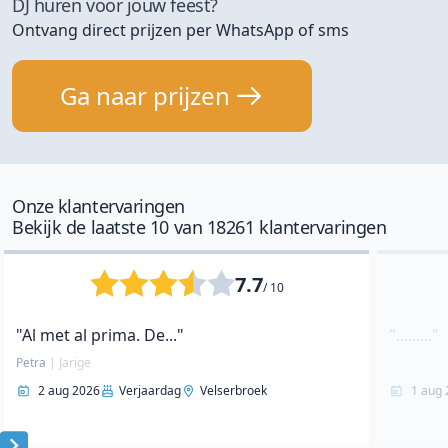
DJ huren voor jouw feest?
Ontvang direct prijzen per WhatsApp of sms
Ga naar prijzen
Onze klantervaringen
Bekijk de laatste 10 van 18261 klantervaringen
7.7
/ 10
"Al met al prima. De..."
"........."
Petra
|
Jarige
2 aug 2026
Verjaardag
Velserbroek
1 aug 