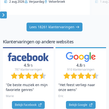
2 aug 2026
Verjaardag
Velserbroek
1 aug 
Item
1
Lees 18261 klantervaringen
of
10
Klantervaringen op andere websites
4.9
4.8
/ 5
/ 5
787 klantervaringen
910 klantervaringen
"De beste muziek en mijn
"Het feest verliep naar
favoriete genres"
onze wens"
Marie
Eric
Bekijk Facebook 
Bekijk Google 