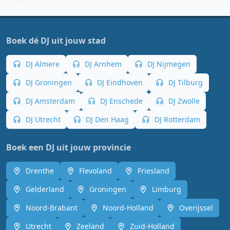
Boek dé DJ uit jouw stad
DJ Almere
DJ Arnhem
DJ Nijmegen
DJ Groningen
DJ Eindhoven
DJ Tilburg
DJ Amsterdam
DJ Enschede
DJ Zwolle
DJ Utrecht
DJ Den Haag
DJ Rotterdam
Boek een DJ uit jouw provincie
Drenthe
Flevoland
Friesland
Gelderland
Groningen
Limburg
Noord-Brabant
Noord-Holland
Overijssel
Utrecht
Zeeland
Zuid-Holland