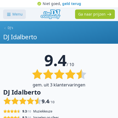
Niet goed,
geld terug
Menu
Ga naar prijzen
DJ's
DJ Idalberto
9.4
/ 10
gem. uit 3 klantervaringen
DJ Idalberto
9.4
/ 10
9.3
Muziekkeuze
/10
9.3
Inspelen op sfeer
/10