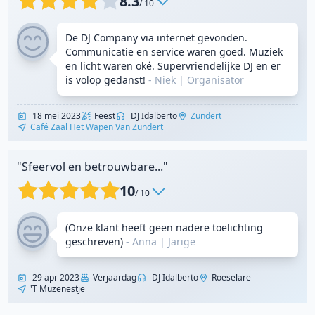
8.3
/ 10
De DJ Company via internet gevonden.
Communicatie en service waren goed. Muziek
en licht waren oké. Supervriendelijke DJ en er
is volop gedanst!
- Niek
|
Organisator
18 mei 2023
Feest
DJ Idalberto
Zundert
Café Zaal Het Wapen Van Zundert
"Sfeervol en betrouwbare..."
10
/ 10
(Onze klant heeft geen nadere toelichting
geschreven)
- Anna
|
Jarige
29 apr 2023
Verjaardag
DJ Idalberto
Roeselare
'T Muzenestje