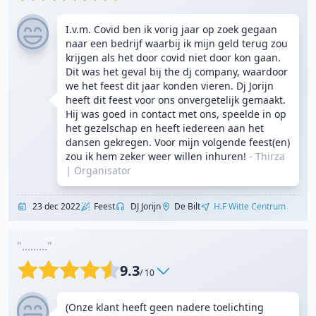
I.v.m. Covid ben ik vorig jaar op zoek gegaan
naar een bedrijf waarbij ik mijn geld terug zou
krijgen als het door covid niet door kon gaan.
Dit was het geval bij the dj company, waardoor
we het feest dit jaar konden vieren. Dj Jorijn
heeft dit feest voor ons onvergetelijk gemaakt.
Hij was goed in contact met ons, speelde in op
het gezelschap en heeft iedereen aan het
dansen gekregen. Voor mijn volgende feest(en)
zou ik hem zeker weer willen inhuren!
- Thirza
|
Organisator
23 dec 2022
Feest
DJ Jorijn
De Bilt
H.F Witte Centrum
"........."
9.3
/ 10
(Onze klant heeft geen nadere toelichting