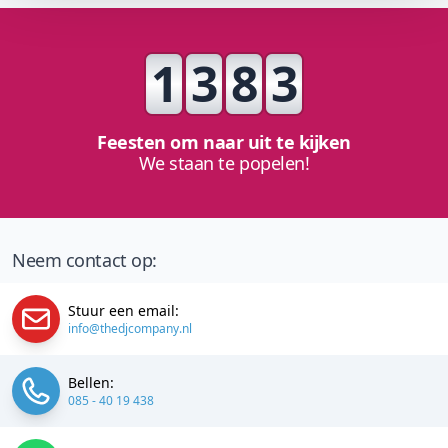
1
3
8
3
Feesten om naar uit te kijken
We staan te popelen!
Neem contact op:
Stuur een email:
info@thedjcompany.nl
Bellen:
085 - 40 19 438