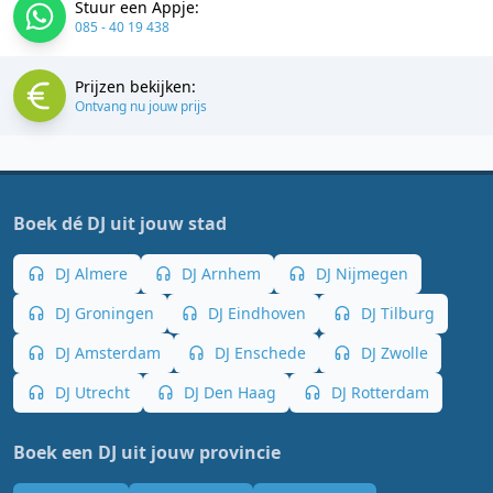
Stuur een Appje:
085 - 40 19 438
Prijzen bekijken:
Ontvang nu jouw prijs
Boek dé DJ uit jouw stad
DJ Almere
DJ Arnhem
DJ Nijmegen
DJ Groningen
DJ Eindhoven
DJ Tilburg
DJ Amsterdam
DJ Enschede
DJ Zwolle
DJ Utrecht
DJ Den Haag
DJ Rotterdam
Boek een DJ uit jouw provincie