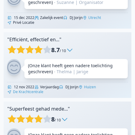
geschreven)
- Suzanne
|
Organisator
15 dec 2022
Zakelijk event
DJ Jorijn
Utrecht
Privé Locatie
"Efficiënt, effectief en..."
8.7
/ 10
(Onze klant heeft geen nadere toelichting
geschreven)
- Thelma
|
Jarige
12 nov 2022
Verjaardag
DJ Jorijn
Huizen
De Krachtcentrale
"Superfeest gehad mede..."
8
/ 10
(Onze klant heeft geen nadere toelichting