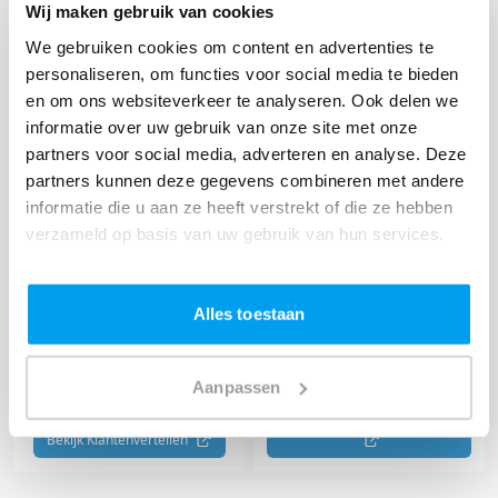
Wij maken gebruik van cookies
"De beste muziek en mijn
"Het feest verliep naar
We gebruiken cookies om content en advertenties te
favoriete genres"
onze wens"
personaliseren, om functies voor social media te bieden
Marie
Eric
en om ons websiteverkeer te analyseren. Ook delen we
Bekijk Facebook 
Bekijk Google 
informatie over uw gebruik van onze site met onze
partners voor social media, adverteren en analyse. Deze
partners kunnen deze gegevens combineren met andere
informatie die u aan ze heeft verstrekt of die ze hebben
verzameld op basis van uw gebruik van hun services.
9.3
9.6
/ 10
/ 10
1834 klantervaringen
1154 klantervaringen
Alles toestaan
"Een onvergetelijk feest en
"Precies de DJ die we
helemaal ontzorgd"
zochten"
Hans
Mili & Jeroen
Aanpassen
Bekijk The Perfect Wedding 
Bekijk Klantenvertellen 