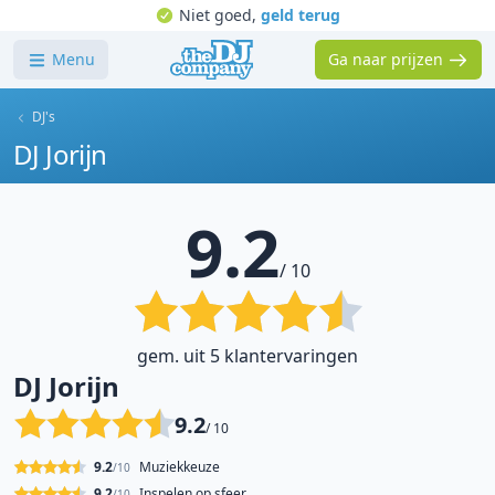
Niet goed,
geld terug
Menu
Ga naar prijzen
DJ's
DJ Jorijn
9.2
/ 10
gem. uit 5 klantervaringen
DJ Jorijn
9.2
/ 10
9.2
Muziekkeuze
/10
9.2
Inspelen op sfeer
/10