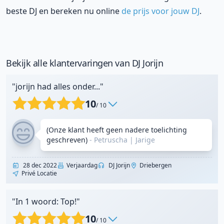
beste DJ en bereken nu online
de prijs voor jouw DJ
.
Bekijk alle klantervaringen van DJ Jorijn
"jorijn had alles onder..."
10
/ 10
(Onze klant heeft geen nadere toelichting
geschreven)
- Petruscha
|
Jarige
28 dec 2022
Verjaardag
DJ Jorijn
Driebergen
Privé Locatie
"In 1 woord: Top!"
10
/ 10