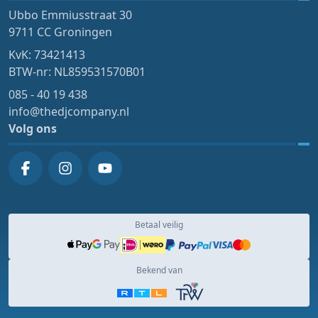
Ubbo Emmiusstraat 30
9711 CC Groningen
KvK: 73421413
BTW-nr: NL859531570B01
085 - 40 19 438
info@thedjcompany.nl
Volg ons
Betaal veilig
Bekend van