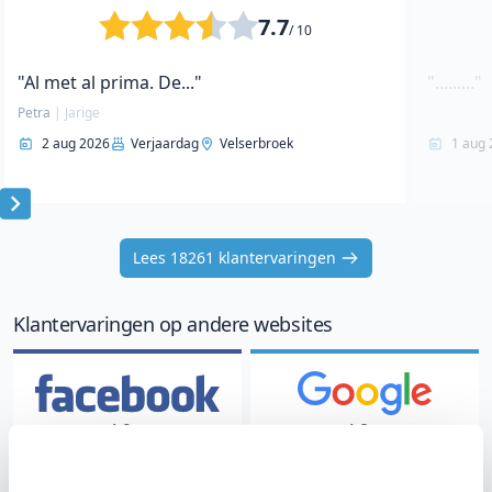
7.7
/ 10
"Al met al prima. De..."
"........."
Petra
|
Jarige
2 aug 2026
Verjaardag
Velserbroek
1 aug 
Item
1
Lees 18261 klantervaringen
of
10
Klantervaringen op andere websites
4.9
4.8
/ 5
/ 5
787 klantervaringen
910 klantervaringen