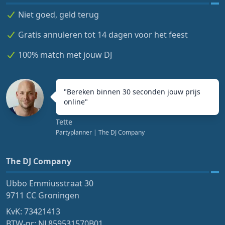
Niet goed, geld terug
Gratis annuleren tot 14 dagen voor het feest
100% match met jouw DJ
"
Bereken binnen 30 seconden jouw prijs
online
"
Tette
Partyplanner
| The DJ Company
The DJ Company
Ubbo Emmiusstraat 30
9711 CC Groningen
KvK: 73421413
BTW-nr: NL859531570B01