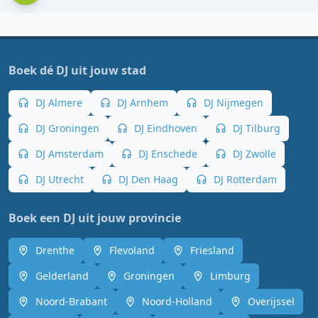
Boek dé DJ uit jouw stad
DJ Almere
DJ Arnhem
DJ Nijmegen
DJ Groningen
DJ Eindhoven
DJ Tilburg
DJ Amsterdam
DJ Enschede
DJ Zwolle
DJ Utrecht
DJ Den Haag
DJ Rotterdam
Boek een DJ uit jouw provincie
Drenthe
Flevoland
Friesland
Gelderland
Groningen
Limburg
Noord-Brabant
Noord-Holland
Overijssel