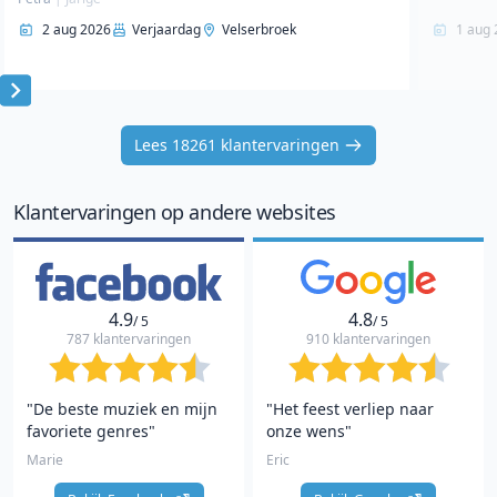
2 aug 2026
Verjaardag
Velserbroek
1 aug 
Item
1
Lees 18261 klantervaringen
of
10
Klantervaringen op andere websites
4.9
4.8
/ 5
/ 5
787 klantervaringen
910 klantervaringen
"De beste muziek en mijn
"Het feest verliep naar
favoriete genres"
onze wens"
Marie
Eric