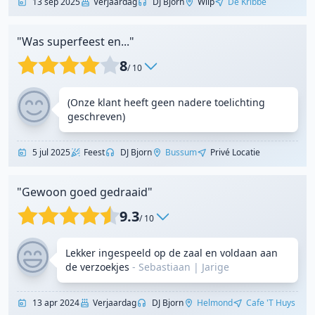
13 sep 2025
Verjaardag
DJ Bjorn
Wilp
De Kribbe
"Was superfeest en..."
8
/ 10
(Onze klant heeft geen nadere toelichting
geschreven)
5 jul 2025
Feest
DJ Bjorn
Bussum
Privé Locatie
"Gewoon goed gedraaid"
9.3
/ 10
Lekker ingespeeld op de zaal en voldaan aan
de verzoekjes
- Sebastiaan
|
Jarige
13 apr 2024
Verjaardag
DJ Bjorn
Helmond
Cafe 't Huys