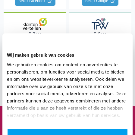
Bekijk Facebook 
Bekijk Google 
9.3
9.6
/ 10
/ 10
1834 klantervaringen
1154 klantervaringen
Wij maken gebruik van cookies
"Een onvergetelijk feest en
"Precies de DJ die we
helemaal ontzorgd"
zochten"
We gebruiken cookies om content en advertenties te
personaliseren, om functies voor social media te bieden
Hans
Mili & Jeroen
en om ons websiteverkeer te analyseren. Ook delen we
Bekijk The Perfect Wedding 
informatie over uw gebruik van onze site met onze
Bekijk Klantenvertellen 
partners voor social media, adverteren en analyse. Deze
partners kunnen deze gegevens combineren met andere
informatie die u aan ze heeft verstrekt of die ze hebben
verzameld op basis van uw gebruik van hun services.
1
3
8
3