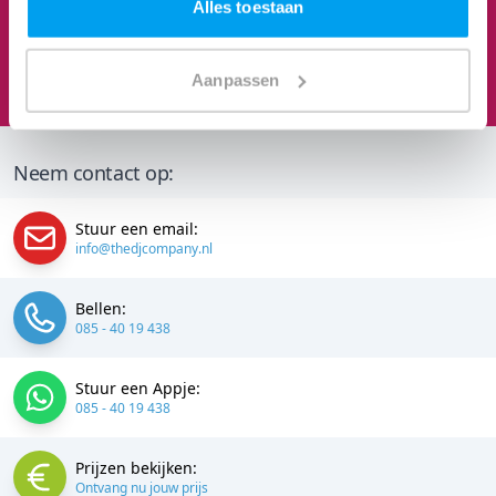
Alles toestaan
Feesten om naar uit te kijken
We staan te popelen!
Aanpassen
Neem contact op:
Stuur een email:
info@thedjcompany.nl
Bellen:
085 - 40 19 438
Stuur een Appje:
085 - 40 19 438
Prijzen bekijken:
Ontvang nu jouw prijs