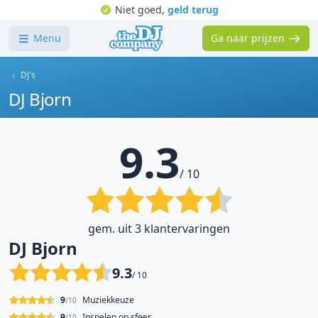
Niet goed,
geld terug
Menu
Ga naar prijzen
DJ's
DJ Bjorn
9.3
/ 10
gem. uit 3 klantervaringen
DJ Bjorn
9.3
/ 10
9
Muziekkeuze
/10
9
Inspelen op sfeer
/10