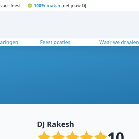
voor feest
100% match
met jouw DJ
varingen
Feestlocaties
Waar we draaie
DJ Rakesh
10