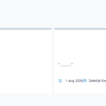
"........."
1 aug 2026
Zakelijk Ev