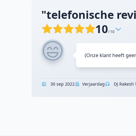
"telefonische rev
10
/ 10
(Onze klant heeft gee
30 sep 2022
Verjaardag
DJ Rakesh