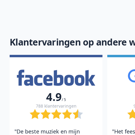
of
10
Klantervaringen op andere w
4.9
/ 5
788 klantervaringen
"De beste muziek en mijn
"Het fees