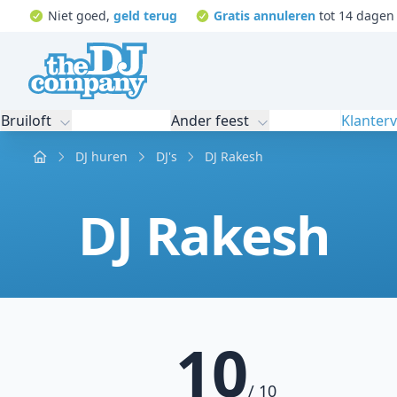
Niet goed,
geld terug
Gratis annuleren
tot 14 dagen 
Bruiloft
Ander feest
Klanter
Home
DJ huren
DJ's
DJ Rakesh
DJ Rakesh
10
/ 10