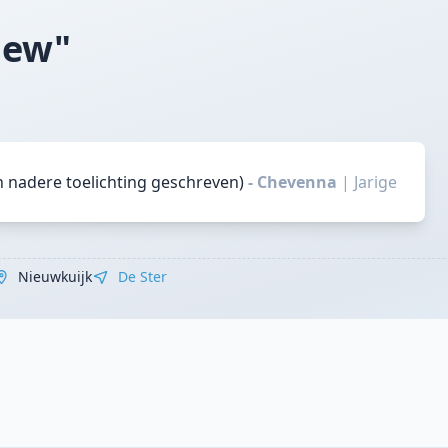
iew"
n nadere toelichting geschreven)
- Chevenna
|
Jarige
Nieuwkuijk
De Ster