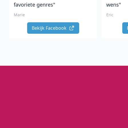
favoriete genres"
wens"
Marie
Eric
Bekijk Facebook 