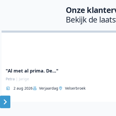
Onze klanter
Bekijk de laat
"Al met al prima. De..."
Petra
|
Jarige
2 aug 2026
Verjaardag
Velserbroek
Item
1