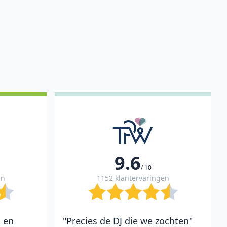
9.6
/ 10
en
1152 klantervaringen
t en
"Precies de DJ die we zochten"