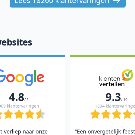
Lees 18260 klantervaringen
ebsites
4.8
9.3
/ 5
/ 10
909 klantervaringen
1834 klantervaring
t verliep naar onze
"Een onvergetelijk fees