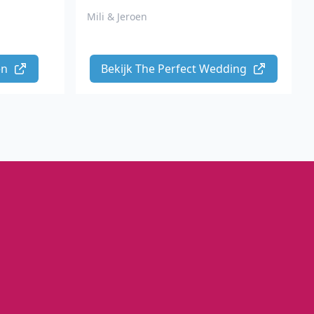
Mili & Jeroen
n 
Bekijk The Perfect Wedding 