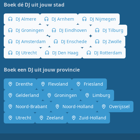
Boek dé DJ uit jouw stad
DJ Almere
DJ Arnhem
DJ Nijmegen
DJ Groningen
DJ Eindhoven
DJ Tilburg
DJ Amsterdam
DJ Enschede
DJ Zwolle
DJ Utrecht
DJ Den Haag
DJ Rotterdam
Boek een DJ uit jouw provincie
Drenthe
Flevoland
Friesland
Gelderland
Groningen
Limburg
Noord-Brabant
Noord-Holland
Overijssel
Utrecht
Zeeland
Zuid-Holland