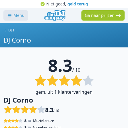
Niet goed,
geld terug
Menu
Ga naar prijzen
DJ's
DJ Corno
8.3
/ 10
gem. uit 1 klantervaringen
DJ Corno
8.3
/ 10
8
Muziekkeuze
/10
8
Inspelen op sfeer
/10