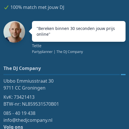
100% match met jouw DJ
"
Bereken binnen 30 seconden jouw prijs
online
"
Tette
Partyplanner
| The DJ Company
The DJ Company
Ubbo Emmiusstraat 30
9711 CC Groningen
KvK: 73421413
BTW-nr: NL859531570B01
085 - 40 19 438
info@thedjcompany.nl
Volg ons