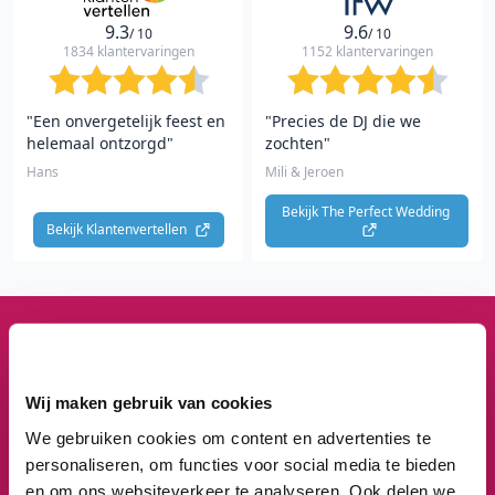
9.3
9.6
/ 10
/ 10
1834 klantervaringen
1152 klantervaringen
"Een onvergetelijk feest en
"Precies de DJ die we
helemaal ontzorgd"
zochten"
Hans
Mili & Jeroen
Bekijk The Perfect Wedding 
Bekijk Klantenvertellen 
1
3
8
3
Wij maken gebruik van cookies
We gebruiken cookies om content en advertenties te
Feesten om naar uit te kijken
We staan te popelen!
personaliseren, om functies voor social media te bieden
en om ons websiteverkeer te analyseren. Ook delen we