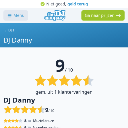
Niet goed,
geld terug
Menu
Ga naar prijzen
DJ's
DJ Danny
9
/ 10
gem. uit 1 klantervaringen
DJ Danny
9
/ 10
8
Muziekkeuze
/10
9
Inspelen op sfeer
/10