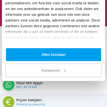
personaliseren, om functies voor social media te bieden
Feesten om naar uit te kijken
en om ons websiteverkeer te analyseren. Ook delen we
We staan te popelen!
informatie over uw gebruik van onze site met onze
partners voor social media, adverteren en analyse. Deze
partners kunnen deze gegevens combineren met andere
informatie die u aan ze heeft verstrekt of die ze hebben
Neem contact op:
verzameld op basis van uw gebruik van hun services.
Stuur een email:
info@thedjcompany.nl
Alles toestaan
Bellen:
085 - 40 19 438
Aanpassen
Stuur een Appje:
085 - 40 19 438
Prijzen bekijken:
Ontvang nu jouw prijs