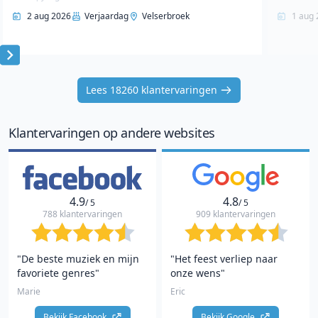
2 aug 2026
Verjaardag
Velserbroek
1 aug 
Item
1
Lees 18260 klantervaringen
of
10
Klantervaringen op andere websites
4.9
4.8
/ 5
/ 5
788 klantervaringen
909 klantervaringen
"De beste muziek en mijn
"Het feest verliep naar
favoriete genres"
onze wens"
Marie
Eric
Bekijk Facebook 
Bekijk Google 