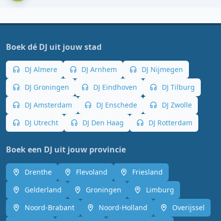
Boek dé DJ uit jouw stad
DJ Almere
DJ Arnhem
DJ Nijmegen
DJ Groningen
DJ Eindhoven
DJ Tilburg
DJ Amsterdam
DJ Enschede
DJ Zwolle
DJ Utrecht
DJ Den Haag
DJ Rotterdam
Boek een DJ uit jouw provincie
Drenthe
Flevoland
Friesland
Gelderland
Groningen
Limburg
Noord-Brabant
Noord-Holland
Overijssel