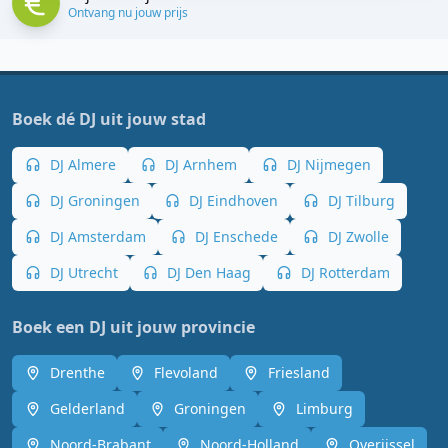
Ontvang nu jouw prijs
Boek dé DJ uit jouw stad
DJ Almere
DJ Arnhem
DJ Nijmegen
DJ Groningen
DJ Eindhoven
DJ Tilburg
DJ Amsterdam
DJ Enschede
DJ Zwolle
DJ Utrecht
DJ Den Haag
DJ Rotterdam
Boek een DJ uit jouw provincie
Drenthe
Flevoland
Friesland
Gelderland
Groningen
Limburg
Noord-Brabant
Noord-Holland
Overijssel