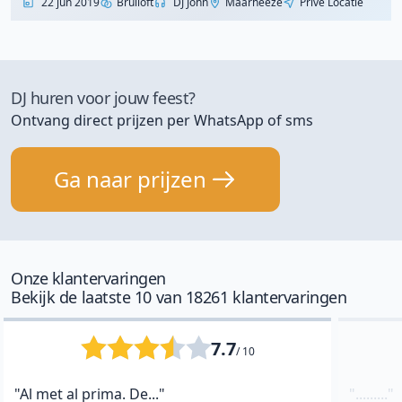
22 jun 2019
Bruiloft
DJ John
Maarheeze
Privé Locatie
DJ huren voor jouw feest?
Ontvang direct prijzen per WhatsApp of sms
Ga naar prijzen
Onze klantervaringen
Bekijk de laatste 10 van 18261 klantervaringen
7.7
/ 10
"Al met al prima. De..."
"........."