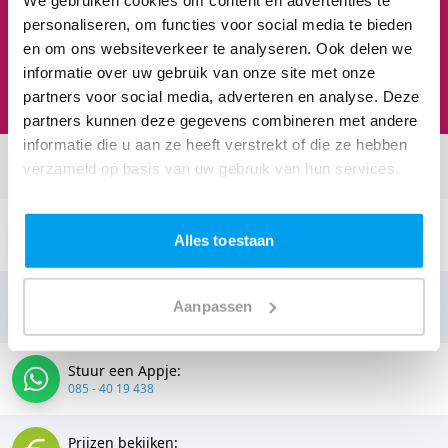
personaliseren, om functies voor social media te bieden
en om ons websiteverkeer te analyseren. Ook delen we
Feesten om naar uit te kijken
informatie over uw gebruik van onze site met onze
We staan te popelen!
partners voor social media, adverteren en analyse. Deze
partners kunnen deze gegevens combineren met andere
informatie die u aan ze heeft verstrekt of die ze hebben
verzameld op basis van uw gebruik van hun services.
Neem contact op:
Stuur een email:
Alles toestaan
info@thedjcompany.nl
Bellen:
Aanpassen
085 - 40 19 438
Stuur een Appje:
085 - 40 19 438
Prijzen bekijken: