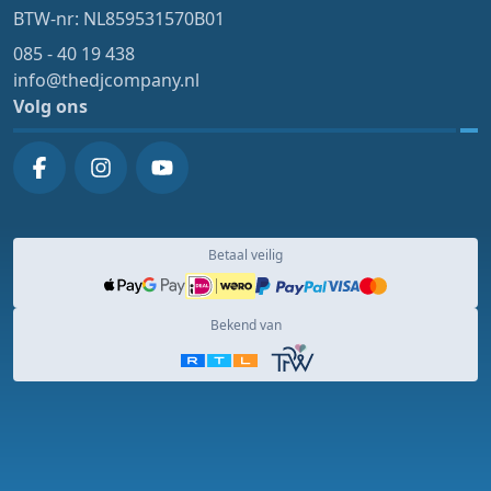
BTW-nr: NL859531570B01
085 - 40 19 438
info@thedjcompany.nl
Volg ons
Betaal veilig
Bekend van