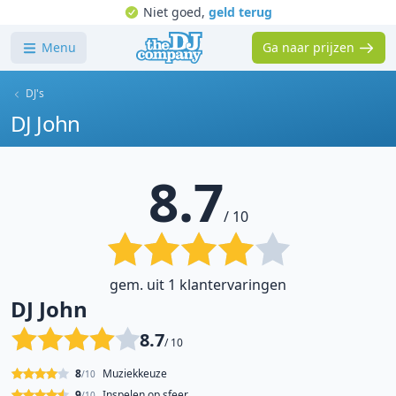
Niet goed,
geld terug
Menu
Ga naar prijzen
DJ's
DJ John
8.7
/ 10
gem. uit 1 klantervaringen
DJ John
8.7
/ 10
8
Muziekkeuze
/10
9
Inspelen op sfeer
/10