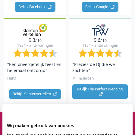
Bekijk Facebook 
Bekijk Google 
9.3
9.6
/ 10
/ 10
1834 klantervaringen
1154 klantervaringen
"Een onvergetelijk feest en
"Precies de DJ die we
helemaal ontzorgd"
zochten"
Hans
Mili & Jeroen
Bekijk The Perfect Wedding 
Bekijk Klantenvertellen 
Wij maken gebruik van cookies
1
3
8
3
We gebruiken cookies om content en advertenties te