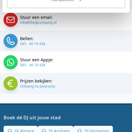
Neem contact op:
Stuur een email:
info@thedjcompany.nl
Bellen:
085 - 40 19 438
Stuur een Appje:
085 - 40 19 438
Prijzen bekijken:
Ontvang nu jouw prijs
Boek dé DJ uit jouw stad
DJ Almere
DJ Arnhem
DJ Nijmegen