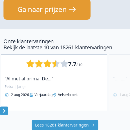
Ga naar prijzen
Onze klantervaringen
Bekijk de laatste 10 van 18261 klantervaringen
7.7
/ 10
"Al met al prima. De..."
"........."
Petra
|
Jarige
2 aug 2026
Verjaardag
Velserbroek
1 aug 
Item
1
Lees 18261 klantervaringen
of