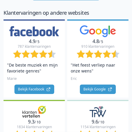
10
Klantervaringen op andere websites
4.9
4.8
/ 5
/ 5
787 klantervaringen
910 klantervaringen
"De beste muziek en mijn
"Het feest verliep naar
favoriete genres"
onze wens"
Marie
Eric
Bekijk Facebook 
Bekijk Google 
9.3
9.6
/ 10
/ 10
1834 klantervaringen
1154 klantervaringen