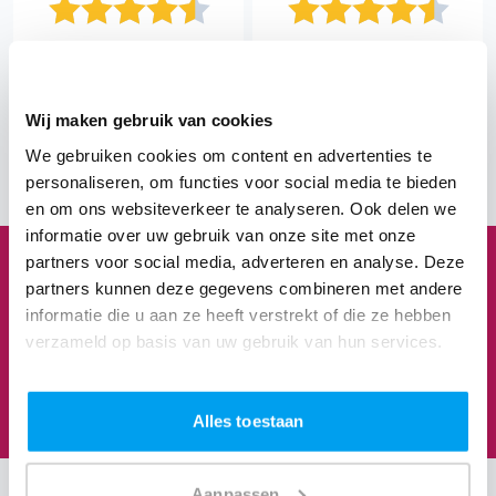
"Een onvergetelijk feest en
"Precies de DJ die we
helemaal ontzorgd"
zochten"
Hans
Mili & Jeroen
Wij maken gebruik van cookies
Bekijk The Perfect Wedding 
We gebruiken cookies om content en advertenties te
Bekijk Klantenvertellen 
personaliseren, om functies voor social media te bieden
en om ons websiteverkeer te analyseren. Ook delen we
informatie over uw gebruik van onze site met onze
partners voor social media, adverteren en analyse. Deze
1
3
8
3
partners kunnen deze gegevens combineren met andere
informatie die u aan ze heeft verstrekt of die ze hebben
verzameld op basis van uw gebruik van hun services.
Feesten om naar uit te kijken
We staan te popelen!
Alles toestaan
Aanpassen