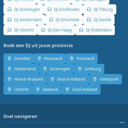
DJ Groningen
DJ Eindhoven
DJ Tilburg
DJ Amsterdam
DJ Enschede
DJ Zwolle
DJ Utrecht
DJ Den Haag
DJ Rotterdam
Boek een DJ uit jouw provincie
Drenthe
Flevoland
Friesland
Gelderland
Groningen
Limburg
Noord-Brabant
Noord-Holland
Overijssel
Utrecht
Zeeland
Zuid-Holland
Snel navigeren