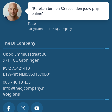
"
Bereken binnen 30 seconden jouw prijs
online
"
Tette
Partyplanner
| The DJ Company
The DJ Company
Ubbo Emmiusstraat 30
9711 CC Groningen
KvK: 73421413
BTW-nr: NL859531570B01
085 - 40 19 438
info@thedjcompany.nl
Volg ons