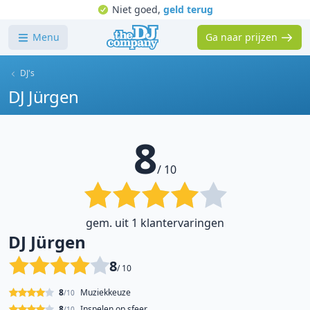
Niet goed,
geld terug
Menu
Ga naar prijzen
DJ's
DJ Jürgen
8
/ 10
gem. uit 1 klantervaringen
DJ Jürgen
8
/ 10
8
Muziekkeuze
/10
8
Inspelen op sfeer
/10