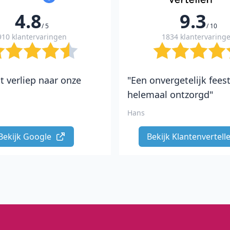
4.8
9.3
/ 5
/ 10
910 klantervaringen
1834 klantervaring
t verliep naar onze
"Een onvergetelijk fees
helemaal ontzorgd"
Hans
Bekijk Google 
Bekijk Klantenvertelle