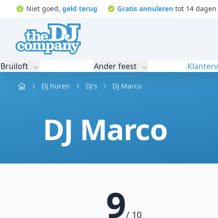
Niet goed,
geld terug
Gratis annuleren
tot 14 dagen 
Bruiloft
Ander feest
Klanter
Home
DJ huren
DJ's
DJ Marco
DJ Marco
9
/ 10