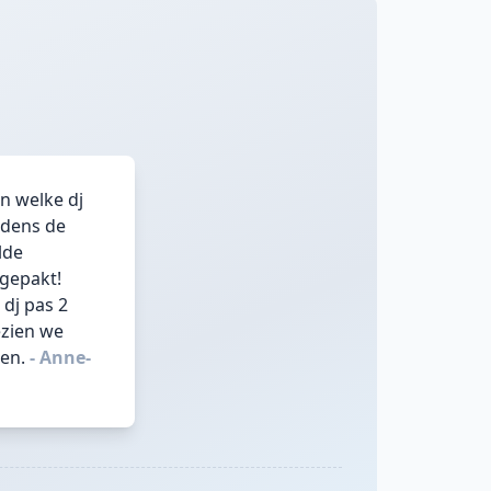
n welke dj
jdens de
lde
ngepakt!
 dj pas 2
ezien we
en.
- Anne-