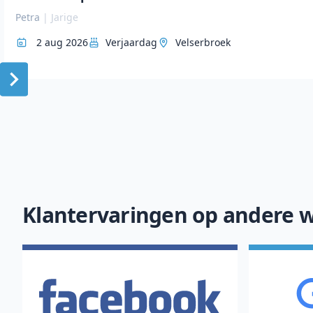
Petra
|
Jarige
2 aug 2026
Verjaardag
Velserbroek
Item
1
of
10
Klantervaringen op andere w