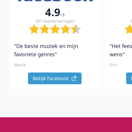
4.9
/ 5
787 klantervaringen
"De beste muziek en mijn
"Het fees
favoriete genres"
wens"
Marie
Eric
Bekijk Facebook 