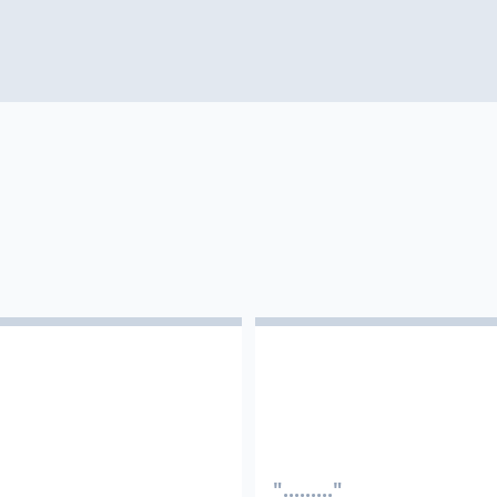
"........."