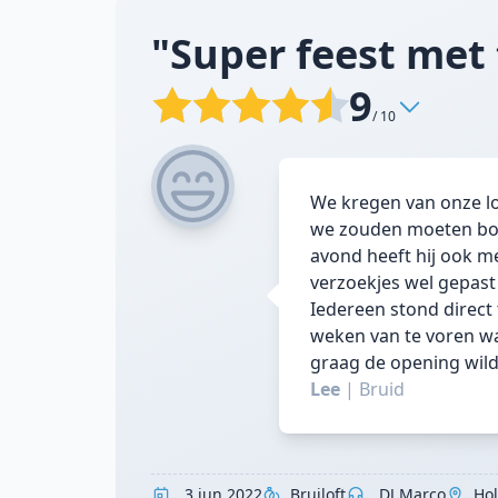
"Super feest met 
9
/ 10
We kregen van onze lo
we zouden moeten boe
avond heeft hij ook m
verzoekjes wel gepast
Iedereen stond direct 
weken van te voren w
graag de opening wild
Lee
|
Bruid
3 jun 2022
Bruiloft
DJ Marco
Ho