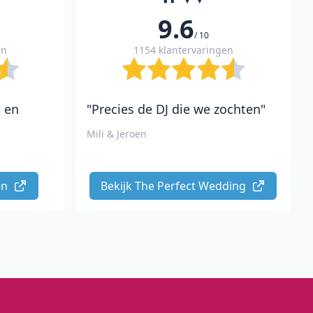
9.6
/ 10
en
1154 klantervaringen
t en
"Precies de DJ die we zochten"
Mili & Jeroen
n 
Bekijk The Perfect Wedding 