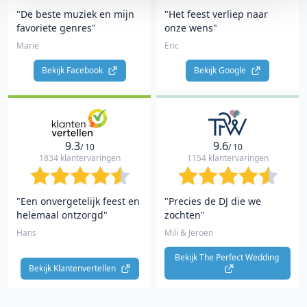
"De beste muziek en mijn
"Het feest verliep naar
favoriete genres"
onze wens"
Marie
Eric
Bekijk Facebook 
Bekijk Google 
9.3
9.6
/ 10
/ 10
1834 klantervaringen
1154 klantervaringen
"Een onvergetelijk feest en
"Precies de DJ die we
helemaal ontzorgd"
zochten"
Hans
Mili & Jeroen
Bekijk The Perfect Wedding 
Bekijk Klantenvertellen 