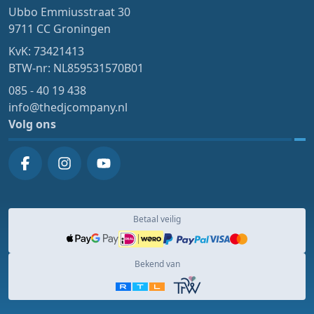
Ubbo Emmiusstraat 30
9711 CC Groningen
KvK: 73421413
BTW-nr: NL859531570B01
085 - 40 19 438
info@thedjcompany.nl
Volg ons
Betaal veilig
Bekend van