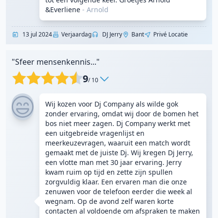
&Everliene
- Arnold
13 jul 2024
Verjaardag
DJ Jerry
Bant
Privé Locatie
"Sfeer mensenkennis..."
9
/ 10
Wij kozen voor Dj Company als wilde gok
zonder ervaring, omdat wij door de bomen het
bos niet meer zagen. Dj Company werkt met
een uitgebreide vragenlijst en
meerkeuzevragen, waaruit een match wordt
gemaakt met de juiste Dj. Wij kregen Dj Jerry,
een vlotte man met 30 jaar ervaring. Jerry
kwam ruim op tijd en zette zijn spullen
zorgvuldig klaar. Een ervaren man die onze
zenuwen voor de telefoon eerder die week al
wegnam. Op de avond zelf waren korte
contacten al voldoende om afspraken te maken