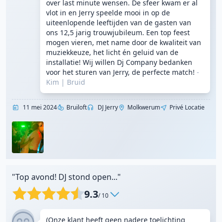
over last minute wensen. De sfeer kwam er al
vlot in en Jerry speelde mooi in op de
uiteenlopende leeftijden van de gasten van
ons 12,5 jarig trouwjubileum. Een top feest
mogen vieren, met name door de kwaliteit van
muziekkeuze, het licht én geluid van de
installatie! Wij willen Dj Company bedanken
voor het sturen van Jerry, de perfecte match!
-
Kim
|
Bruid
11 mei 2024
Bruiloft
DJ Jerry
Molkwerum
Privé Locatie
"Top avond! DJ stond open..."
9.3
/ 10
(Onze klant heeft geen nadere toelichting