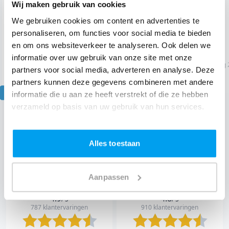
Wij maken gebruik van cookies
7.7
/ 10
We gebruiken cookies om content en advertenties te
personaliseren, om functies voor social media te bieden
"Al met al prima. De..."
"........."
en om ons websiteverkeer te analyseren. Ook delen we
Petra
|
Jarige
informatie over uw gebruik van onze site met onze
2 aug 2026
Verjaardag
Velserbroek
1 aug 
partners voor social media, adverteren en analyse. Deze
partners kunnen deze gegevens combineren met andere
informatie die u aan ze heeft verstrekt of die ze hebben
Item
verzameld op basis van uw gebruik van hun services.
1
Lees 18261 klantervaringen
of
10
Alles toestaan
Klantervaringen op andere websites
Aanpassen
4.9
4.8
/ 5
/ 5
787 klantervaringen
910 klantervaringen