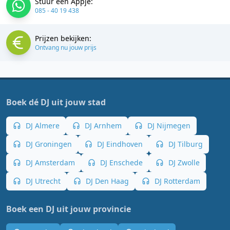
Stuur een Appje:
085 - 40 19 438
Prijzen bekijken:
Ontvang nu jouw prijs
Boek dé DJ uit jouw stad
DJ Almere
DJ Arnhem
DJ Nijmegen
DJ Groningen
DJ Eindhoven
DJ Tilburg
DJ Amsterdam
DJ Enschede
DJ Zwolle
DJ Utrecht
DJ Den Haag
DJ Rotterdam
Boek een DJ uit jouw provincie