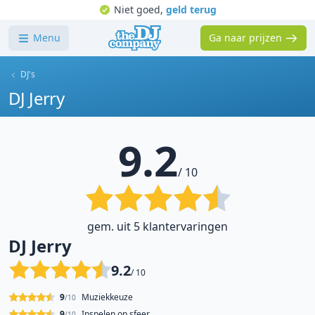
Niet goed,
geld terug
Menu
Ga naar prijzen
DJ's
DJ Jerry
9.2
/ 10
gem. uit 5 klantervaringen
DJ Jerry
9.2
/ 10
9
Muziekkeuze
/10
9
Inspelen op sfeer
/10