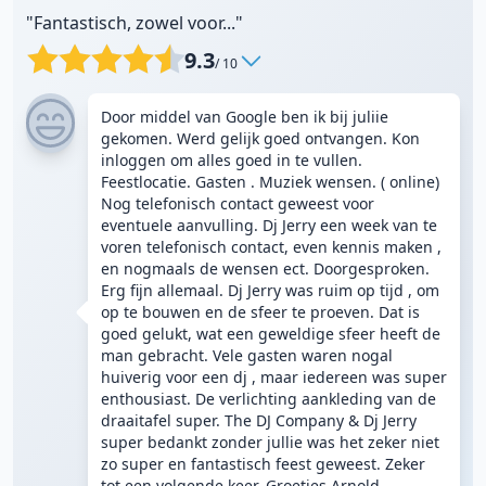
"Fantastisch, zowel voor..."
9.3
/ 10
Door middel van Google ben ik bij juliie
gekomen. Werd gelijk goed ontvangen. Kon
inloggen om alles goed in te vullen.
Feestlocatie. Gasten . Muziek wensen. ( online)
Nog telefonisch contact geweest voor
eventuele aanvulling. Dj Jerry een week van te
voren telefonisch contact, even kennis maken ,
en nogmaals de wensen ect. Doorgesproken.
Erg fijn allemaal. Dj Jerry was ruim op tijd , om
op te bouwen en de sfeer te proeven. Dat is
goed gelukt, wat een geweldige sfeer heeft de
man gebracht. Vele gasten waren nogal
huiverig voor een dj , maar iedereen was super
enthousiast. De verlichting aankleding van de
draaitafel super. The DJ Company & Dj Jerry
super bedankt zonder jullie was het zeker niet
zo super en fantastisch feest geweest. Zeker
tot een volgende keer. Groetjes Arnold