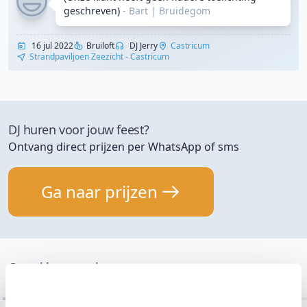
geschreven)
- Bart
|
Bruidegom
16 jul 2022
Bruiloft
DJ Jerry
Castricum
Strandpaviljoen Zeezicht - Castricum
DJ huren voor jouw feest?
Ontvang direct prijzen per WhatsApp of sms
Ga naar prijzen
Onze klantervaringen
Bekijk de laatste 10 van 18261 klantervaringen