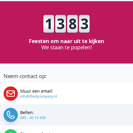
1
3
8
3
Feesten om naar uit te kijken
We staan te popelen!
Neem contact op:
Stuur een email:
info@thedjcompany.nl
Bellen:
085 - 40 19 438