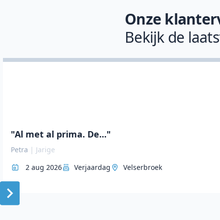
Onze klanter
Bekijk de laat
"Al met al prima. De..."
Petra
|
Jarige
2 aug 2026
Verjaardag
Velserbroek
Item
1