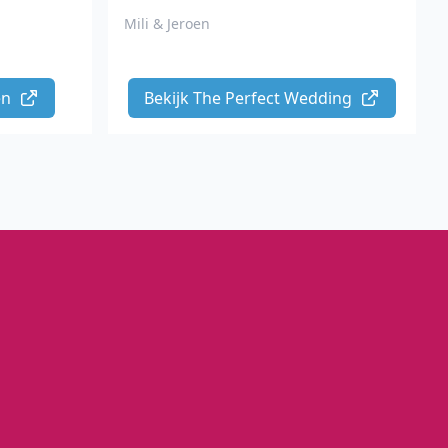
Mili & Jeroen
n 
Bekijk The Perfect Wedding 