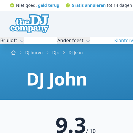
Niet goed,
geld terug
Gratis annuleren
tot 14 dagen 
Bruiloft
Ander feest
Klanter
Home
DJ huren
DJ's
DJ John
DJ John
9.3
/ 10