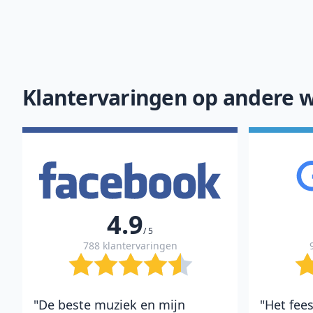
of
10
Klantervaringen op andere w
4.9
/ 5
788 klantervaringen
"De beste muziek en mijn
"Het fees