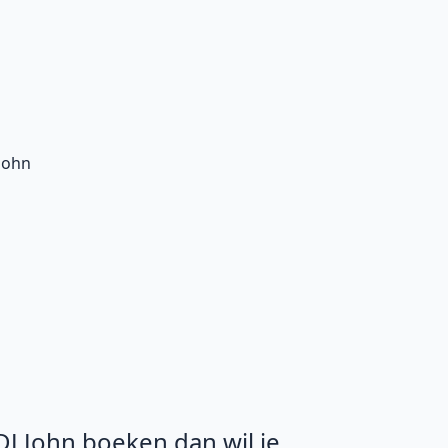
John
 DJ John boeken dan wil je