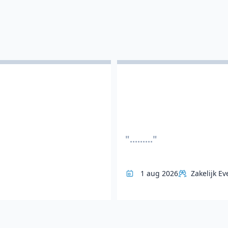
"........."
1 aug 2026
Zakelijk Ev