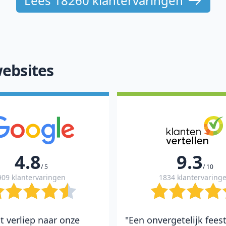
Lees 18260 klantervaringen
ebsites
4.8
9.3
/ 5
/ 10
909 klantervaringen
1834 klantervaring
t verliep naar onze
"Een onvergetelijk fees