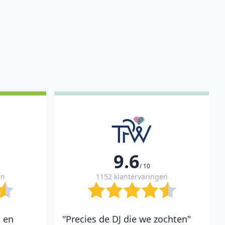
9.6
/ 10
en
1152 klantervaringen
t en
"Precies de DJ die we zochten"