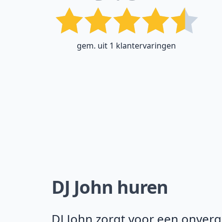
gem. uit 1 klantervaringen
DJ John huren
DJ John zorgt voor een onverget