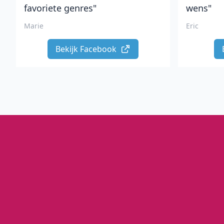
favoriete genres"
wens"
Marie
Eric
Bekijk Facebook 