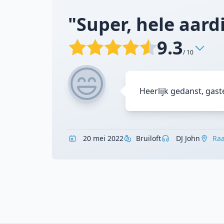
"Super, hele aardi
9.3
/ 10
Heerlijk gedanst, gas
20 mei 2022
Bruiloft
DJ John
Raa