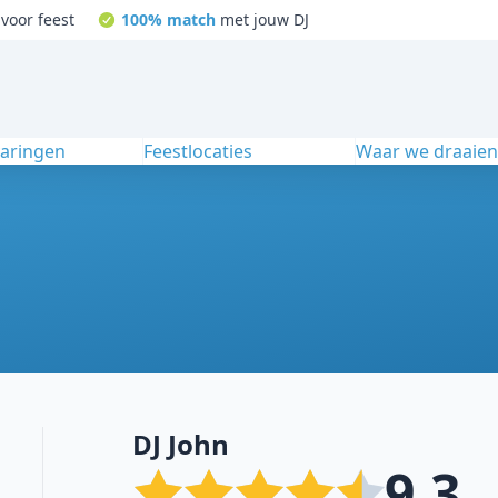
voor feest
100% match
met jouw DJ
varingen
Feestlocaties
Waar we draaie
DJ John
9.3