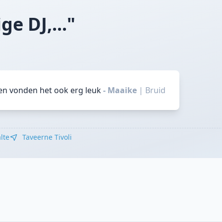
ge DJ,..."
ten vonden het ook erg leuk
- Maaike
|
Bruid
lte
Taveerne Tivoli