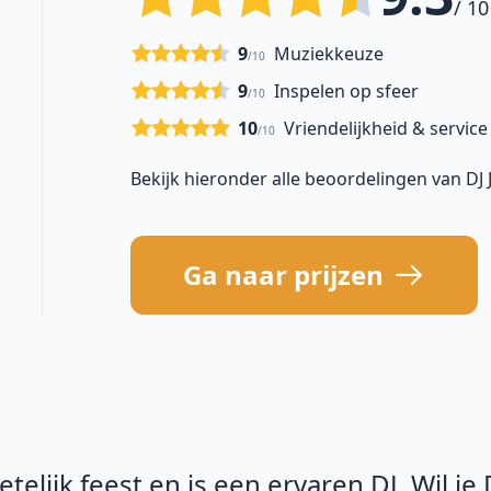
/ 10
9
Muziekkeuze
/10
9
Inspelen op sfeer
/10
10
Vriendelijkheid & service
/10
Bekijk hieronder alle beoordelingen van DJ 
Ga naar prijzen
elijk feest en is een ervaren DJ. Wil je