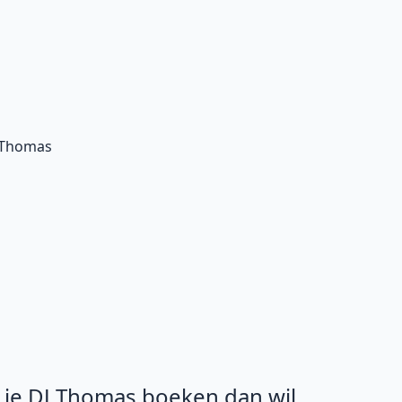
J Thomas
l je DJ Thomas boeken dan wil