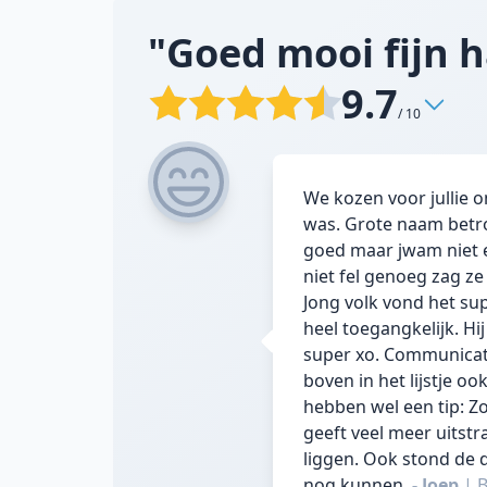
"Goed mooi fijn h
9.7
/ 10
We kozen voor jullie o
was. Grote naam betrou
goed maar jwam niet e
niet fel genoeg zag ze
Jong volk vond het su
heel toegangkelijk. Hi
super xo. Communicatie
boven in het lijstje o
hebben wel een tip: Z
geeft veel meer uitstr
liggen. Ook stond de d
nog kunnen.
- Joep
|