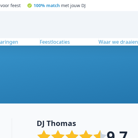
voor feest
100% match
met jouw DJ
varingen
Feestlocaties
Waar we draaie
DJ Thomas
9.7