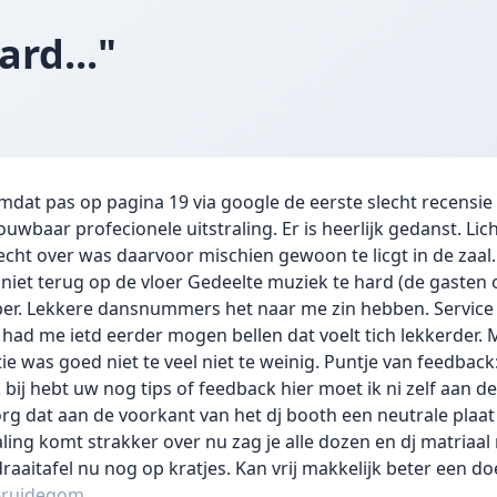
ard..."
mdat pas op pagina 19 via google de eerste slecht recensie
wbaar profecionele uitstraling. Er is heerlijk gedanst. Lic
cht over was daarvoor mischien gewoon te licgt in de zaal
 niet terug op de vloer Gedeelte muziek te hard (de gasten o
per. Lekkere dansnummers het naar me zin hebben. Service
j had me ietd eerder mogen bellen dat voelt tich lekkerder.
 was goed niet te veel niet te weinig. Puntje van feedback:
ok bij hebt uw nog tips of feedback hier moet ik ni zelf aan 
org dat aan de voorkant van het dj booth een neutrale pla
aling komt strakker over nu zag je alle dozen en dj matria
raaitafel nu nog op kratjes. Kan vrij makkelijk beter een d
Bruidegom