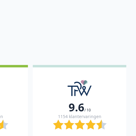
9.6
/ 10
en
1154 klantervaringen