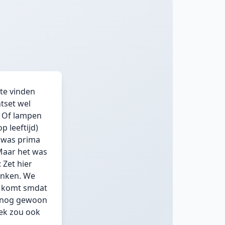
 te vinden
htset wel
. Of lampen
p leeftijd)
 was prima
 Maar het was
 Zet hier
denken. We
at komt smdat
al nog gewoon
oek zou ook