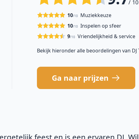
/ 10
10
Muziekkeuze
/10
10
Inspelen op sfeer
/10
9
Vriendelijkheid & service
/10
Bekijk hieronder alle beoordelingen van D
Ga naar prijzen
getelijk feest en is een ervaren DJ. Wi