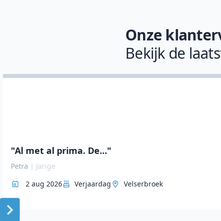
Onze klanter
Bekijk de laat
"Al met al prima. De..."
Petra
|
Jarige
2 aug 2026
Verjaardag
Velserbroek
Item