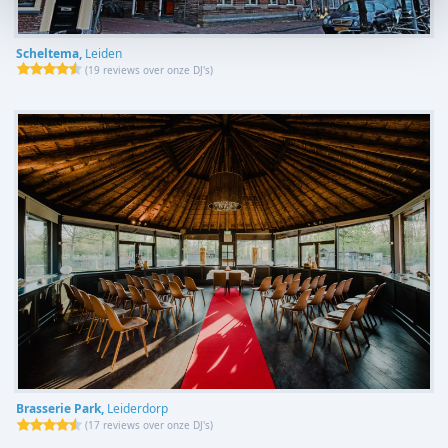
Scheltema,
Leiden
(
19 reviews over onze DJ's
)
Brasserie Park,
Leiderdorp
(
17 reviews over onze DJ's
)