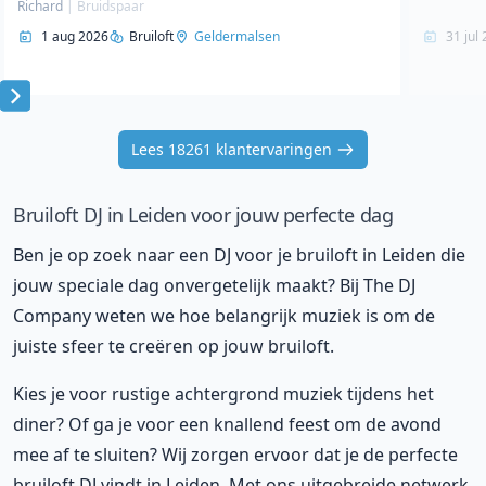
Richard
|
Bruidspaar
1 aug 2026
Bruiloft
Geldermalsen
31 jul
Item
1
Lees 18261 klantervaringen
of
10
Bruiloft DJ in Leiden voor jouw perfecte dag
Ben je op zoek naar een DJ voor je bruiloft in Leiden die
jouw speciale dag onvergetelijk maakt? Bij The DJ
Company weten we hoe belangrijk muziek is om de
juiste sfeer te creëren op jouw bruiloft.
Kies je voor rustige achtergrond muziek tijdens het
diner? Of ga je voor een knallend feest om de avond
mee af te sluiten? Wij zorgen ervoor dat je de perfecte
bruiloft DJ vindt in Leiden. Met ons uitgebreide netwerk