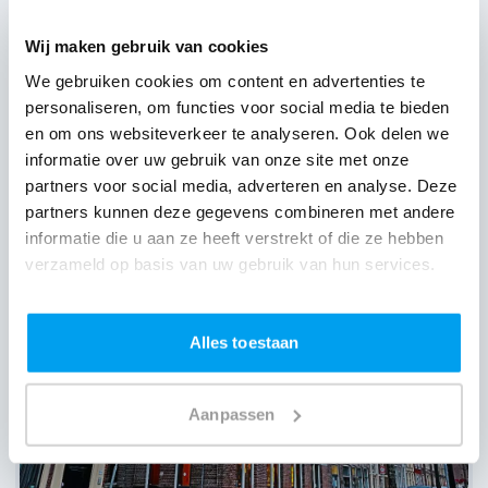
Wij maken gebruik van cookies
We gebruiken cookies om content en advertenties te
personaliseren, om functies voor social media te bieden
en om ons websiteverkeer te analyseren. Ook delen we
informatie over uw gebruik van onze site met onze
Brasserie de Poort,
Leiden
(
21 reviews over onze DJ's
)
partners voor social media, adverteren en analyse. Deze
partners kunnen deze gegevens combineren met andere
informatie die u aan ze heeft verstrekt of die ze hebben
verzameld op basis van uw gebruik van hun services.
Alles toestaan
Aanpassen