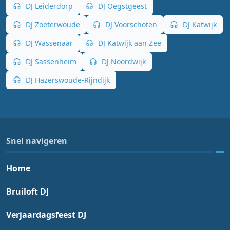
DJ Leiderdorp
DJ Oegstgeest
DJ Zoeterwoude
DJ Voorschoten
DJ Katwijk
DJ Wassenaar
DJ Katwijk aan Zee
DJ Sassenheim
DJ Noordwijk
DJ Hazerswoude-Rijndijk
Snel navigeren
Home
Bruiloft DJ
Verjaardagsfeest DJ