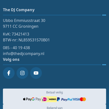
The DJ Company
Ubbo Emmiusstraat 30
9711 CC Groningen
KvK: 73421413
BTW-nr: NL859531570B01
085 - 40 19 438
info@thedjcompany.nl
Volg ons
Betaal veilig
Bekend van