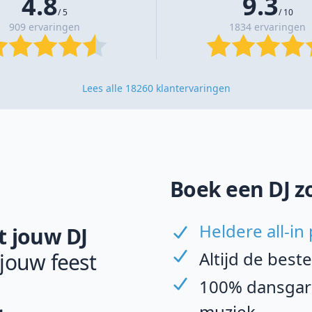
4.8
9.3
/ 5
/ 10
909 ervaringen
1834 ervaringen
Lees alle 18260 klantervaringen
Boek een DJ z
Heldere all-in 
 jouw DJ
Altijd de best
 jouw feest
100% dansgara
muziek