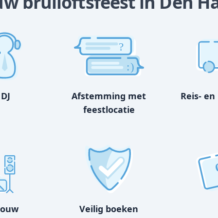
ouw bruiloftsfeest in Den H
?
:)
 DJ
Afstemming met
Reis- en
feestlocatie
bouw
Veilig boeken