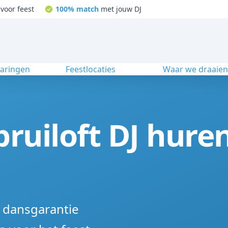
voor feest
100% match
met jouw DJ
varingen
Feestlocaties
Waar we draaie
bruiloft DJ hure
% dansgarantie