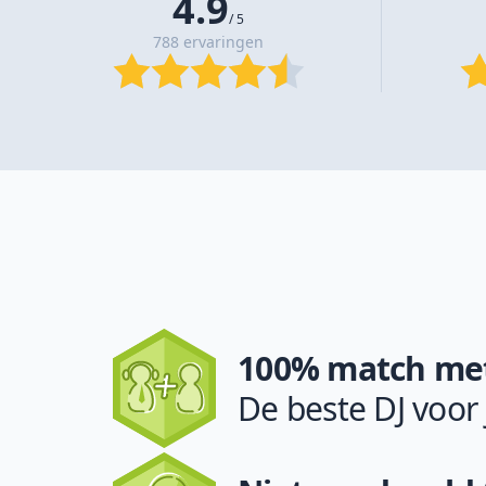
4.9
/ 5
788 ervaringen
100% match met
De beste DJ voor