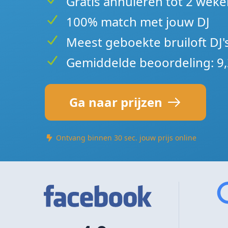
Gratis annuleren tot 2 weke
100% match met jouw DJ
Meest geboekte bruiloft DJ'
Gemiddelde beoordeling: 9,
Ga naar prijzen
Ontvang binnen 30 sec. jouw prijs online