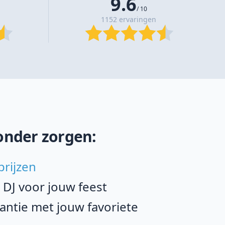
9.6
/ 10
1152 ervaringen
onder zorgen:
prijzen
e DJ voor jouw feest
ntie met jouw favoriete