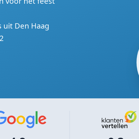
n voor het feest
s uit Den Haag
2