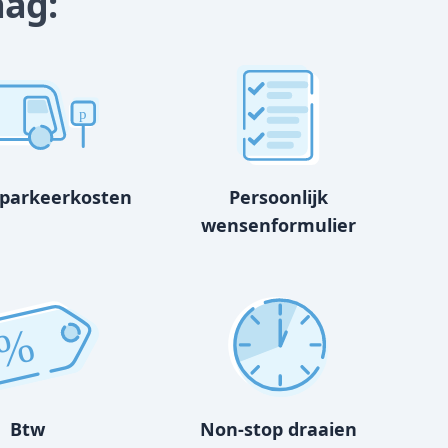
aag:
p
 parkeerkosten
Persoonlijk
wensenformulier
%
Btw
Non-stop draaien