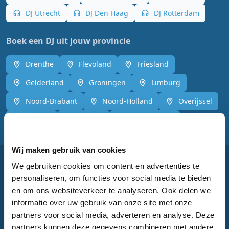
DJ Utrecht
DJ Den Haag
DJ Rotterdam
Boek een DJ uit jouw provincie
Drenthe
Flevoland
Friesland
Gelderland
Groningen
Limburg
Noord-Brabant
Noord-Holland
Overijssel
Utrecht
Zeeland
Zuid-Holland
Wij maken gebruik van cookies
We gebruiken cookies om content en advertenties te
Snel navigeren
personaliseren, om functies voor social media te bieden
en om ons websiteverkeer te analyseren. Ook delen we
Home
informatie over uw gebruik van onze site met onze
partners voor social media, adverteren en analyse. Deze
Bruiloft DJ
partners kunnen deze gegevens combineren met andere