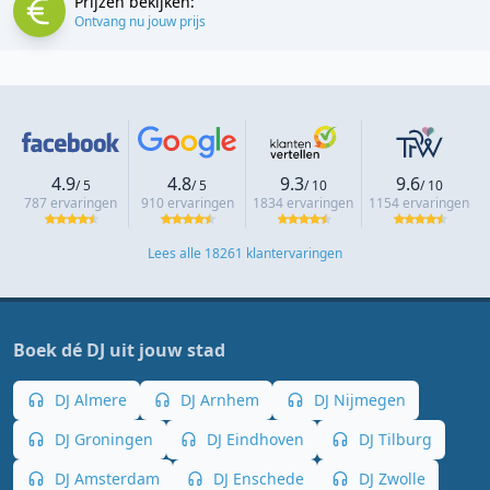
Prijzen bekijken:
Ontvang nu jouw prijs
4.9
4.8
9.3
9.6
/ 5
/ 5
/ 10
/ 10
787 ervaringen
910 ervaringen
1834 ervaringen
1154 ervaringen
Lees alle 18261 klantervaringen
Boek dé DJ uit jouw stad
DJ Almere
DJ Arnhem
DJ Nijmegen
DJ Groningen
DJ Eindhoven
DJ Tilburg
DJ Amsterdam
DJ Enschede
DJ Zwolle