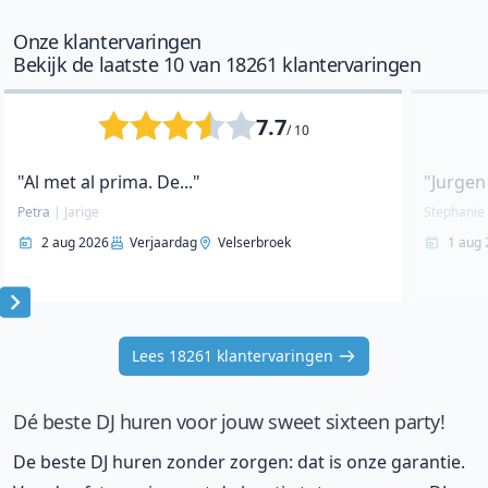
Onze klantervaringen
Bekijk de laatste 10 van 18261 klantervaringen
7.7
/ 10
"Al met al prima. De..."
"Jurgen 
Petra
|
Jarige
Stephani
2 aug 2026
Verjaardag
Velserbroek
1 aug 
Item
1
Lees 18261 klantervaringen
of
10
Dé beste DJ huren voor jouw sweet sixteen party!
De beste DJ huren zonder zorgen: dat is onze garantie.