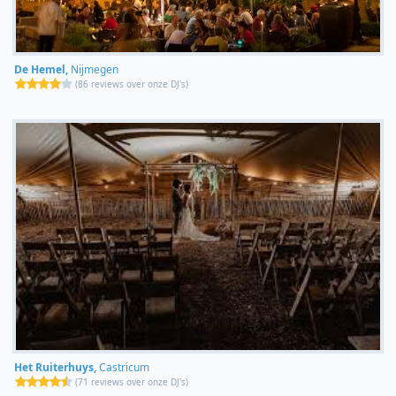
De Hemel,
Nijmegen
(
86 reviews over onze DJ's
)
Het Ruiterhuys,
Castricum
(
71 reviews over onze DJ's
)