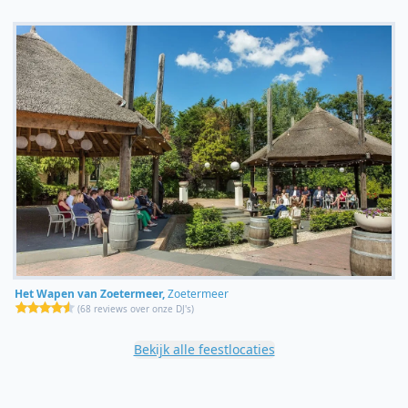
Het Wapen van Zoetermeer,
Zoetermeer
(
68 reviews over onze DJ's
)
Bekijk alle feestlocaties