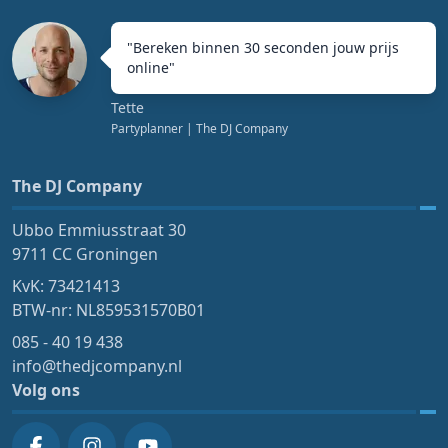
"
Bereken binnen 30 seconden jouw prijs
online
"
Tette
Partyplanner
| The DJ Company
The DJ Company
Ubbo Emmiusstraat 30
9711 CC Groningen
KvK: 73421413
BTW-nr: NL859531570B01
085 - 40 19 438
info@thedjcompany.nl
Volg ons