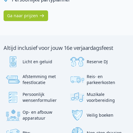
Ga naar prijzen
Altijd inclusief voor jouw 16e verjaardagsfeest
Licht en geluid
Reserve DJ
Afstemming met
Reis- en
?
p
feestlocatie
parkeerkosten
:)
Persoonlijk
Muzikale
wensenformulier
voorbereiding
Op- en afbouw
Veilig boeken
apparatuur
Btw
Non-stop draaien