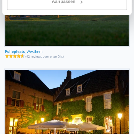
Aanpassen
Pollepleats,
Westhem
(
92 reviews over onze DJ's
)