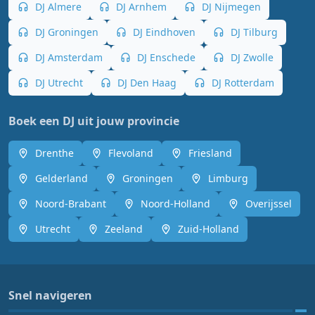
DJ Almere
DJ Arnhem
DJ Nijmegen
DJ Groningen
DJ Eindhoven
DJ Tilburg
DJ Amsterdam
DJ Enschede
DJ Zwolle
DJ Utrecht
DJ Den Haag
DJ Rotterdam
Boek een DJ uit jouw provincie
Drenthe
Flevoland
Friesland
Gelderland
Groningen
Limburg
Noord-Brabant
Noord-Holland
Overijssel
Utrecht
Zeeland
Zuid-Holland
Snel navigeren