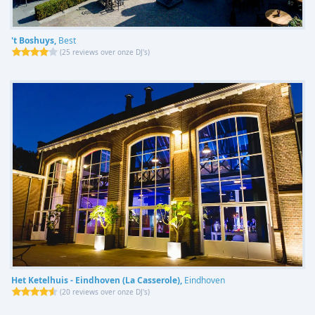
't Boshuys,
Best
(
25 reviews over onze DJ's
)
Het Ketelhuis - Eindhoven (La Casserole),
Eindhoven
(
20 reviews over onze DJ's
)