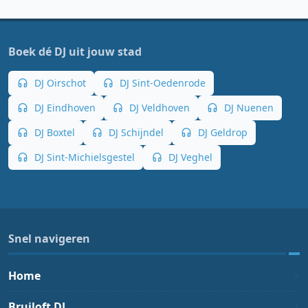
Boek dé DJ uit jouw stad
DJ Oirschot
DJ Sint-Oedenrode
DJ Eindhoven
DJ Veldhoven
DJ Nuenen
DJ Boxtel
DJ Schijndel
DJ Geldrop
DJ Sint-Michielsgestel
DJ Veghel
Snel navigeren
Home
Bruiloft DJ