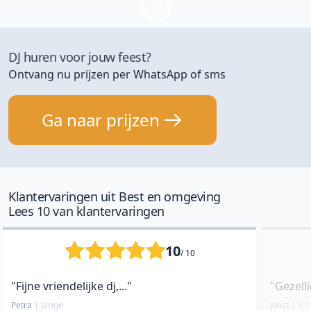
DJ huren voor jouw feest?
Ontvang nu prijzen per WhatsApp of sms
Ga naar prijzen
Klantervaringen uit Best en omgeving
Lees 10 van klantervaringen
10
/ 10
"Fijne vriendelijke dj,..."
"Gezelli
Petra
|
Jarige
Joost
|
Bru