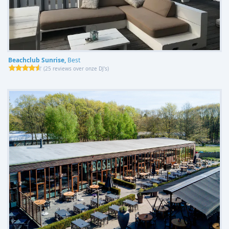
Beachclub Sunrise,
Best
(
25 reviews over onze DJ's
)