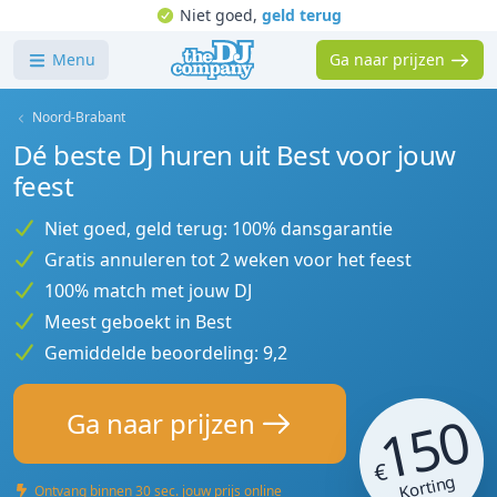
Niet goed,
geld terug
Menu
Ga naar prijzen
Noord-Brabant
Dé beste DJ huren uit Best voor jouw
feest
Niet goed, geld terug: 100% dansgarantie
Gratis annuleren tot 2 weken voor het feest
100% match met jouw DJ
Meest geboekt in Best
Gemiddelde beoordeling: 9,2
150
Ga naar prijzen
€
Korting
Ontvang binnen 30 sec. jouw prijs online