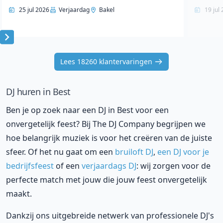
25 jul 2026
Verjaardag
Bakel
19 jul
Item
1
Lees 18260 klantervaringen
of
10
DJ huren in Best
Ben je op zoek naar een DJ in Best voor een
onvergetelijk feest? Bij The DJ Company begrijpen we
hoe belangrijk muziek is voor het creëren van de juiste
sfeer. Of het nu gaat om een
bruiloft DJ
,
een DJ voor je
bedrijfsfeest
of een
verjaardags DJ
: wij zorgen voor de
perfecte match met jouw die jouw feest onvergetelijk
maakt.
Dankzij ons uitgebreide netwerk van professionele DJ's