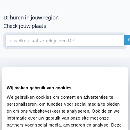
DJ huren in jouw regio?
Check jouw plaats
Wij zijn partner van 100-en feestlocaties
Lees reviews van onze DJ's op jouw locatie
Wij maken gebruik van cookies
We gebruiken cookies om content en advertenties te
personaliseren, om functies voor social media te bieden
en om ons websiteverkeer te analyseren. Ook delen we
informatie over uw gebruik van onze site met onze
partners voor social media, adverteren en analyse. Deze