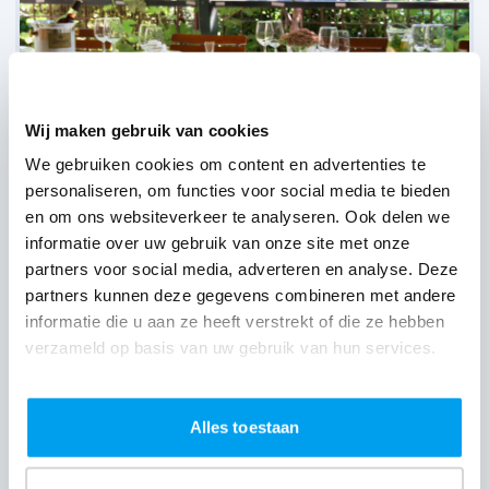
Wij maken gebruik van cookies
We gebruiken cookies om content en advertenties te
personaliseren, om functies voor social media te bieden
en om ons websiteverkeer te analyseren. Ook delen we
Landgoed Bergzicht,
Heumen
informatie over uw gebruik van onze site met onze
(
44 reviews over onze DJ's
)
partners voor social media, adverteren en analyse. Deze
partners kunnen deze gegevens combineren met andere
informatie die u aan ze heeft verstrekt of die ze hebben
verzameld op basis van uw gebruik van hun services.
Alles toestaan