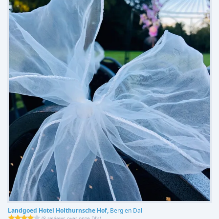
Landgoed Hotel Holthurnsche Hof,
Berg en Dal
(
8 reviews over onze DJ's
)