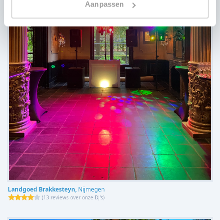
Aanpassen
Landgoed Brakkesteyn,
Nijmegen
(
13 reviews over onze DJ's
)