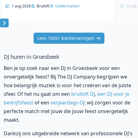
1 aug 2026
Bruiloft
Geldermalsen
31 jul
Item
1
Lees 18261 klantervaringen
of
10
DJ huren in Groesbeek
Ben je op zoek naar een DJ in Groesbeek voor een
onvergetelijk feest? Bij The DJ Company begrijpen we
hoe belangrijk muziek is voor het creëren van de juiste
sfeer. Of het nu gaat om een
bruiloft DJ
,
een DJ voor je
bedrijfsfeest
of een
verjaardags DJ
: wij zorgen voor de
perfecte match met jouw die jouw feest onvergetelijk
maakt.
Dankzij ons uitgebreide netwerk van professionele DJ's