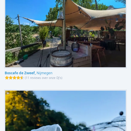
Boscafe de Zweef,
Nijmegen
(
11 reviews over onze DJ's
)