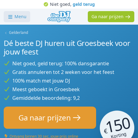
Niet goed,
geld terug
Menu
Ga naar prijzen
Gelderland
Dé beste DJ huren uit Groesbeek voor
jouw feest
Niet goed, geld terug: 100% dansgarantie
Gratis annuleren tot 2 weken voor het feest
100% match met jouw DJ
Meest geboekt in Groesbeek
Gemiddelde beoordeling: 9,2
150
Ga naar prijzen
€
Korting
Ontvang binnen 30 sec. jouw prijs online