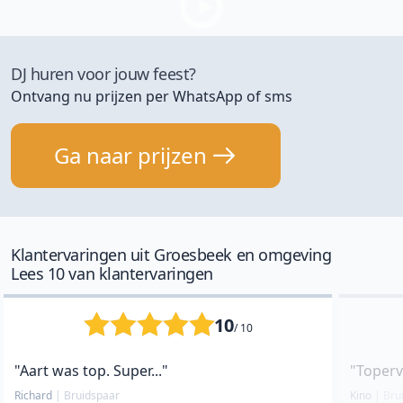
DJ huren voor jouw feest?
Ontvang nu prijzen per WhatsApp of sms
Ga naar prijzen
Klantervaringen uit Groesbeek en omgeving
Lees 10 van klantervaringen
10
/ 10
"Aart was top. Super..."
"Toperv
Richard
|
Bruidspaar
Kino
|
Bru