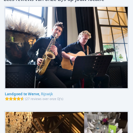
Landgoed te Werve,
Rijswijk
(
27 reviews over onze DJ's
)