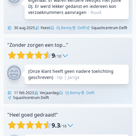
eigenaar. Er waren eerdere feestjes met jullie
DJ. Er werd lekker gedanst en iedereen kon
verzoeknummers aanvragen
- Ruud
30 aug 2025
Feest
DJ Benny
Delft
Squashcentrum Delft
"Zonder zorgen een top..."
9
/ 10
(Onze klant heeft geen nadere toelichting
geschreven)
- Hp
|
Jarige
11 feb 2023
Verjaardag
DJ Benny
Delft
Squashcentrum Delft
"Heel goed gedraaid!"
9.3
/ 10