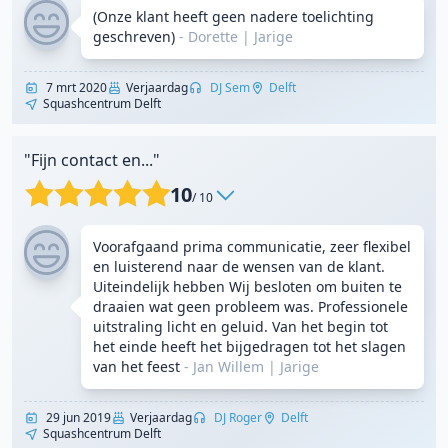
(Onze klant heeft geen nadere toelichting
geschreven)
- Dorette
|
Jarige
7 mrt 2020
Verjaardag
DJ Sem
Delft
Squashcentrum Delft
"Fijn contact en..."
10
/ 10
Voorafgaand prima communicatie, zeer flexibel
en luisterend naar de wensen van de klant.
Uiteindelijk hebben Wij besloten om buiten te
draaien wat geen probleem was. Professionele
uitstraling licht en geluid. Van het begin tot
het einde heeft het bijgedragen tot het slagen
van het feest
- Jan Willem
|
Jarige
29 jun 2019
Verjaardag
DJ Roger
Delft
Squashcentrum Delft