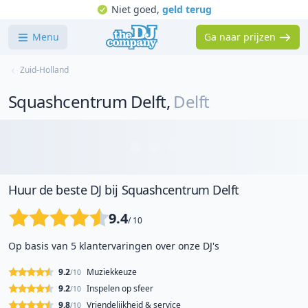
Niet goed,
geld terug
Menu
Ga naar prijzen
Zuid-Holland
Squashcentrum Delft
,
Delft
Huur de beste DJ bij Squashcentrum Delft
9.4
/ 10
Op basis van 5 klantervaringen over onze DJ's
9.2
Muziekkeuze
/10
9.2
Inspelen op sfeer
/10
9.8
Vriendelijkheid & service
/10