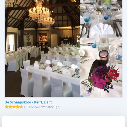
De Schaapskooi - Delft,
Delft
(
16 reviews over onze DJ's
)