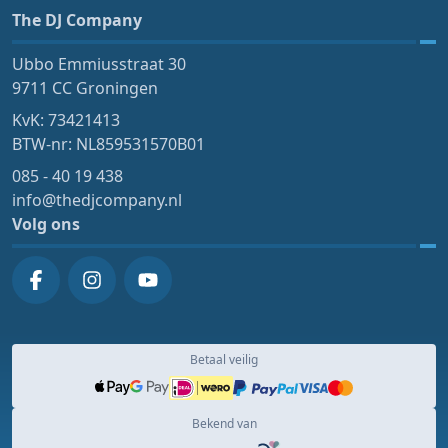
The DJ Company
Ubbo Emmiusstraat 30
9711 CC Groningen
KvK: 73421413
BTW-nr: NL859531570B01
085 - 40 19 438
info@thedjcompany.nl
Volg ons
Betaal veilig
Bekend van