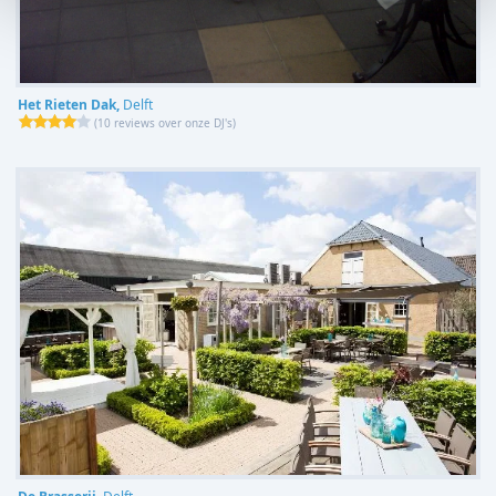
Het Rieten Dak,
Delft
(
10 reviews over onze DJ's
)