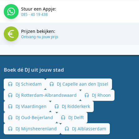
Stuur een Appje:
085 - 40 19 438
Prijzen bekijken:
Ontvang nu jouw prijs
Boek dé DJ uit jouw stad
DJ Schiedam
DJ Capelle aan den IJssel
DJ Rotterdam-Albrandswaard
DJ Rhoon
DJ Vlaardingen
DJ Ridderkerk
DJ Oud-Beijerland
DJ Delft
DJ Mijnsheerenland
DJ Alblasserdam