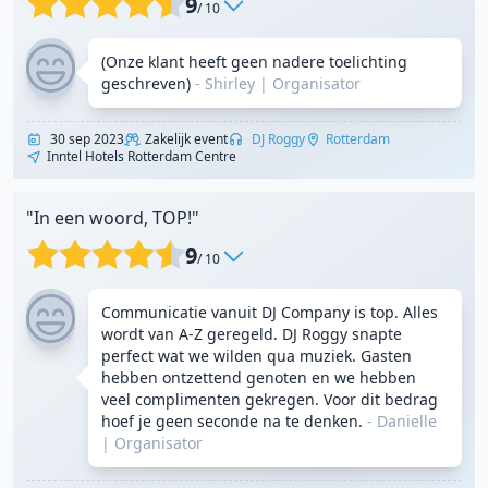
9
/ 10
(Onze klant heeft geen nadere toelichting
geschreven)
- Shirley
|
Organisator
30 sep 2023
Zakelijk event
DJ Roggy
Rotterdam
Inntel Hotels Rotterdam Centre
"In een woord, TOP!"
9
/ 10
Communicatie vanuit DJ Company is top. Alles
wordt van A-Z geregeld. DJ Roggy snapte
perfect wat we wilden qua muziek. Gasten
hebben ontzettend genoten en we hebben
veel complimenten gekregen. Voor dit bedrag
hoef je geen seconde na te denken.
- Danielle
|
Organisator