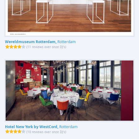
Wereldmuseum Rotterdam,
Rotterdam
(
11 reviews over onze DJ's
)
Hotel New York by WestCord,
Rotterdam
(
10 reviews over onze DJ's
)