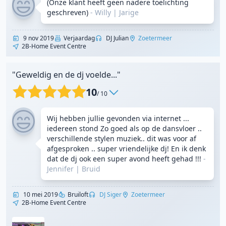
(Onze klant heeft geen nadere toelichting
geschreven)
- Willy
|
Jarige
9 nov 2019
Verjaardag
DJ Julian
Zoetermeer
2B-Home Event Centre
"Geweldig en de dj voelde..."
10
/ 10
Wij hebben jullie gevonden via internet ...
iedereen stond Zo goed als op de dansvloer ..
verschillende stylen muziek.. dit was voor af
afgesproken .. super vriendelijke dj! En ik denk
dat de dj ook een super avond heeft gehad !!!
-
Jennifer
|
Bruid
10 mei 2019
Bruiloft
DJ Siger
Zoetermeer
2B-Home Event Centre