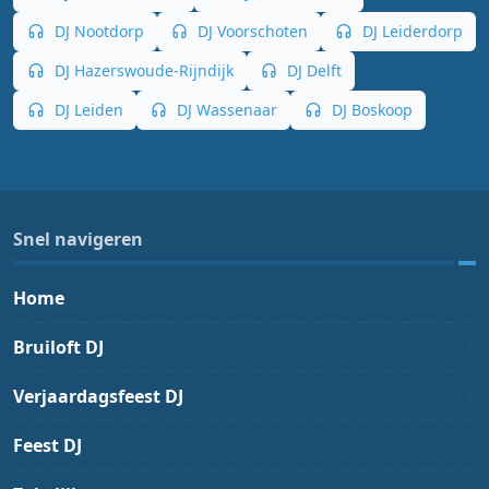
DJ Nootdorp
DJ Voorschoten
DJ Leiderdorp
DJ Hazerswoude-Rijndijk
DJ Delft
DJ Leiden
DJ Wassenaar
DJ Boskoop
Snel navigeren
Home
Bruiloft DJ
Verjaardagsfeest DJ
Feest DJ