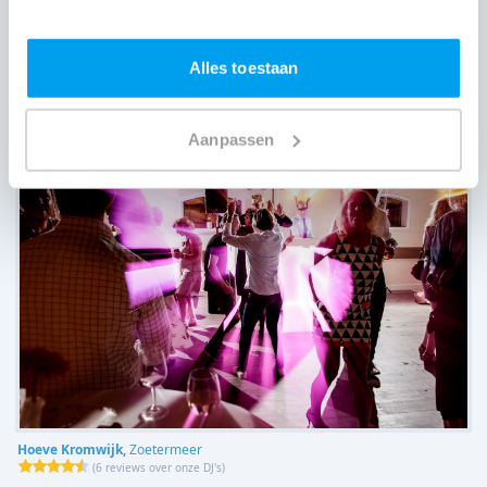
Hoeve Zzamen,
Zoetermeer
Alles toestaan
(
9 reviews over onze DJ's
)
Aanpassen
Hoeve Kromwijk,
Zoetermeer
(
6 reviews over onze DJ's
)