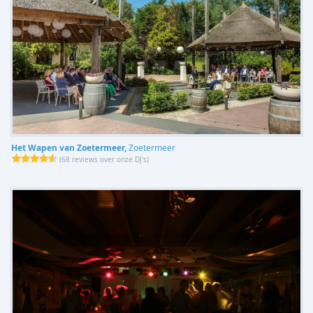
Het Wapen van Zoetermeer,
Zoetermeer
(
68 reviews over onze DJ's
)