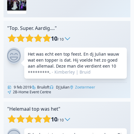
"Top. Super. Aardig...."
10
/ 10
Het was echt een top feest. En dj Julian wauw
wat een topper is dat. Hij voelde het zo goed
aan allemaal. Deze man die verdient een 10
+++++++++.
- Kimberley
|
Bruid
9 feb 2019
Bruiloft
DJ Julian
Zoetermeer
2B-Home Event Centre
"Helemaal top was het"
10
/ 10