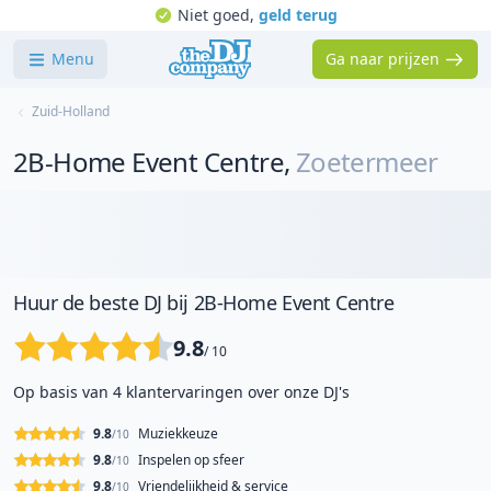
Niet goed,
geld terug
Menu
Ga naar prijzen
Zuid-Holland
2B-Home Event Centre
,
Zoetermeer
Huur de beste DJ bij 2B-Home Event Centre
9.8
/ 10
Op basis van 4 klantervaringen over onze DJ's
9.8
Muziekkeuze
/10
9.8
Inspelen op sfeer
/10
9.8
Vriendelijkheid & service
/10