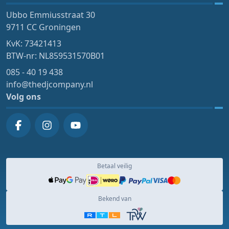
Ubbo Emmiusstraat 30
9711 CC Groningen
KvK: 73421413
BTW-nr: NL859531570B01
085 - 40 19 438
info@thedjcompany.nl
Volg ons
Betaal veilig
Bekend van