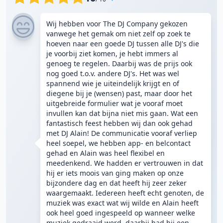
Wij hebben voor The DJ Company gekozen
vanwege het gemak om niet zelf op zoek te
hoeven naar een goede DJ tussen alle DJ's die
je voorbij ziet komen, je hebt immers al
genoeg te regelen. Daarbij was de prijs ook
nog goed t.o.v. andere DJ's. Het was wel
spannend wie je uiteindelijk krijgt en of
diegene bij je (wensen) past, maar door het
uitgebreide formulier wat je vooraf moet
invullen kan dat bijna niet mis gaan. Wat een
fantastisch feest hebben wij dan ook gehad
met DJ Alain! De communicatie vooraf verliep
heel soepel, we hebben app- en belcontact
gehad en Alain was heel flexibel en
meedenkend. We hadden er vertrouwen in dat
hij er iets moois van ging maken op onze
bijzondere dag en dat heeft hij zeer zeker
waargemaakt. Iedereen heeft echt genoten, de
muziek was exact wat wij wilde en Alain heeft
ook heel goed ingespeeld op wanneer welke
muziek gedraaid werd, daarbij had hij een