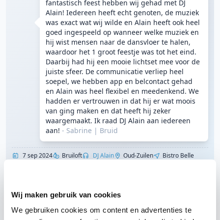
fantastisch feest hebben wij gehad met DJ
Alain! Iedereen heeft echt genoten, de muziek
was exact wat wij wilde en Alain heeft ook heel
goed ingespeeld op wanneer welke muziek en
hij wist mensen naar de dansvloer te halen,
waardoor het 1 groot feestje was tot het eind.
Daarbij had hij een mooie lichtset mee voor de
juiste sfeer. De communicatie verliep heel
soepel, we hebben app en belcontact gehad
en Alain was heel flexibel en meedenkend. We
hadden er vertrouwen in dat hij er wat moois
van ging maken en dat heeft hij zeker
waargemaakt. Ik raad DJ Alain aan iedereen
aan!
- Sabrine
|
Bruid
7 sep 2024
Bruiloft
DJ Alain
Oud-Zuilen
Bistro Belle
Laad nog 10 klantervaringen
Wij maken gebruik van cookies
We gebruiken cookies om content en advertenties te
Contact met Bistro Belle