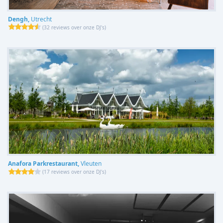
Dengh,
Utrecht
(
32 reviews over onze DJ's
)
Anafora Parkrestaurant,
Vleuten
(
17 reviews over onze DJ's
)