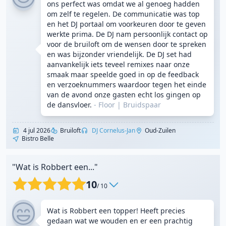
ons perfect was omdat we al genoeg hadden
om zelf te regelen. De communicatie was top
en het DJ portaal om voorkeuren door te geven
werkte prima. De DJ nam persoonlijk contact op
voor de bruiloft om de wensen door te spreken
en was bijzonder vriendelijk. De DJ set had
aanvankelijk iets teveel remixes naar onze
smaak maar speelde goed in op de feedback
en verzoeknummers waardoor tegen het einde
van de avond onze gasten echt los gingen op
de dansvloer.
- Floor
|
Bruidspaar
4 jul 2026
Bruiloft
DJ Cornelus-Jan
Oud-Zuilen
Bistro Belle
"Wat is Robbert een..."
10
/ 10
Wat is Robbert een topper! Heeft precies
gedaan wat we wouden en er een prachtig