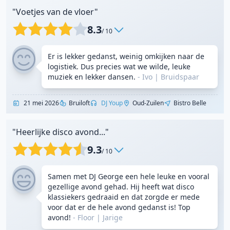
"Voetjes van de vloer"
8.3
/ 10
Er is lekker gedanst, weinig omkijken naar de
logistiek. Dus precies wat we wilde, leuke
muziek en lekker dansen.
- Ivo
|
Bruidspaar
21 mei 2026
Bruiloft
DJ Youp
Oud-Zuilen
Bistro Belle
"Heerlijke disco avond..."
9.3
/ 10
Samen met DJ George een hele leuke en vooral
gezellige avond gehad. Hij heeft wat disco
klassiekers gedraaid en dat zorgde er mede
voor dat er de hele avond gedanst is! Top
avond!
- Floor
|
Jarige