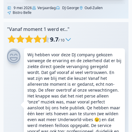
9 mei 2026
Verjaardag
DJ George
Oud-Zuilen
Bistro Belle
"Vanaf moment 1 werd er..."
9.7
/ 10
Wij hebben voor deze DJ company gekozen
vanwege de ervaring en de zekerheid dat er bij
ziekte direct goede vervanging geregeld
wordt. Dat gaf vooraf al veel vertrouwen. En
wat zijn we blij met die keuze! Vanaf het
allereerste moment is er gedanst, echt non-
stop. De sfeer overtrof al onze verwachtingen.
Het knappe was dat het niet perse alleen
“onze” muziek was, maar vooral perfect
aansloot bij ons hele publiek. Qe hebben maar
één keer iets hoeven aan te sturen (we wilden
even wat meer Underworld-vibes 😉) en dat
werd meteen feilloos opgepakt. De service
vooraf was ook top: professioneel, duidelijk en