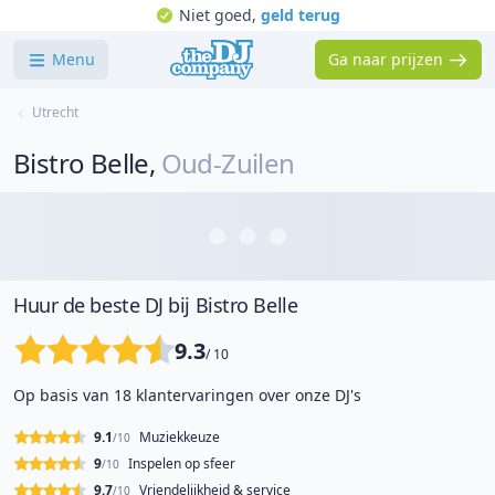
Niet goed,
geld terug
Menu
Ga naar prijzen
Utrecht
Bistro Belle
,
Oud-Zuilen
Huur de beste DJ bij Bistro Belle
9.3
/ 10
Op basis van 18 klantervaringen over onze DJ's
9.1
Muziekkeuze
/10
9
Inspelen op sfeer
/10
9.7
Vriendelijkheid & service
/10