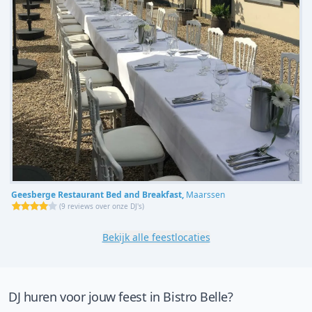
Geesberge Restaurant Bed and Breakfast,
Maarssen
(
9 reviews over onze DJ's
)
Bekijk alle feestlocaties
DJ huren voor jouw feest in Bistro Belle?