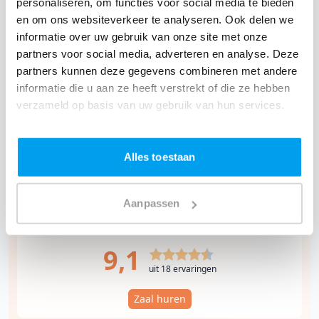
personaliseren, om functies voor social media te bieden
en om ons websiteverkeer te analyseren. Ook delen we
Floor Steenberg
informatie over uw gebruik van onze site met onze
Sales
partners voor social media, adverteren en analyse. Deze
Wil je contact met Bistro Belle over alle
partners kunnen deze gegevens combineren met andere
mogelijkheden en de prijzen voor het huren
informatie die u aan ze heeft verstrekt of die ze hebben
van een zaal voor jouw feest?
verzameld op basis van uw gebruik van hun services.
Bekijk dan nu alle informatie over het
huren
van een zaal of de gehele locatie bij Bistro
Alles toestaan
Belle
in Oud-Zuilen. Compleet met foto's,
video's en reviews.
Aanpassen
9,1
uit 18 ervaringen
Zaal huren