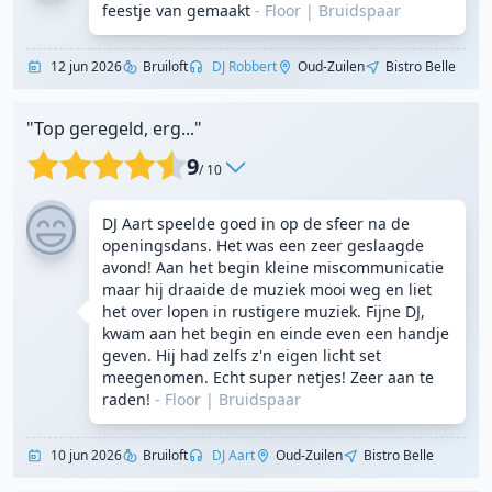
feestje van gemaakt
- Floor
|
Bruidspaar
12 jun 2026
Bruiloft
DJ Robbert
Oud-Zuilen
Bistro Belle
"Top geregeld, erg..."
9
/ 10
DJ Aart speelde goed in op de sfeer na de
openingsdans. Het was een zeer geslaagde
avond! Aan het begin kleine miscommunicatie
maar hij draaide de muziek mooi weg en liet
het over lopen in rustigere muziek. Fijne DJ,
kwam aan het begin en einde even een handje
geven. Hij had zelfs z'n eigen licht set
meegenomen. Echt super netjes! Zeer aan te
raden!
- Floor
|
Bruidspaar
10 jun 2026
Bruiloft
DJ Aart
Oud-Zuilen
Bistro Belle