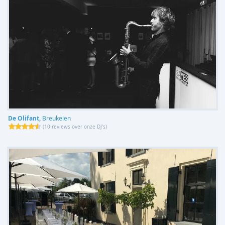
De Olifant,
Breukelen
(
10 reviews over onze DJ's
)