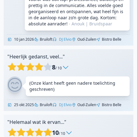
prettig in de communicatie. Alles voelde goed
georganiseerd en ontspannen, wat heel fijn is
in de aanloop naar zo’n grote dag. Kortom:
absolute aanrader!
- Anouk
|
Bruidspaar
10 jan 2026
Bruiloft
DJ Elvio
Oud-Zuilen
Bistro Belle
"Heerlijk gedanst, veel..."
8
/ 10
(Onze klant heeft geen nadere toelichting
geschreven)
25 okt 2025
Bruiloft
DJ Elvio
Oud-Zuilen
Bistro Belle
"Helemaal wat ik ervan..."
10
/ 10