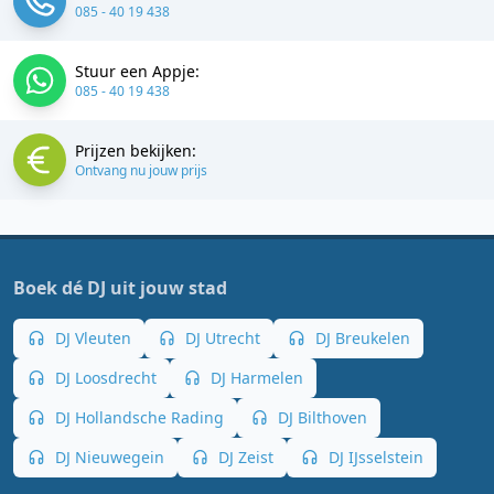
085 - 40 19 438
Stuur een Appje:
085 - 40 19 438
Prijzen bekijken:
Ontvang nu jouw prijs
Boek dé DJ uit jouw stad
DJ Vleuten
DJ Utrecht
DJ Breukelen
DJ Loosdrecht
DJ Harmelen
DJ Hollandsche Rading
DJ Bilthoven
DJ Nieuwegein
DJ Zeist
DJ IJsselstein