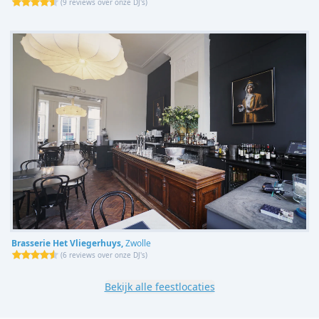
(
9 reviews over onze DJ's
)
Brasserie Het Vliegerhuys,
Zwolle
(
6 reviews over onze DJ's
)
Bekijk alle feestlocaties