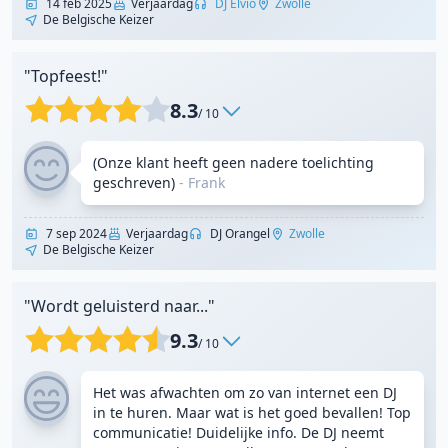
14 feb 2025
Verjaardag
DJ Elvio
Zwolle
De Belgische Keizer
"Topfeest!"
8.3
/ 10
(Onze klant heeft geen nadere toelichting
geschreven)
- Frank
7 sep 2024
Verjaardag
DJ Orangel
Zwolle
De Belgische Keizer
"Wordt geluisterd naar..."
9.3
/ 10
Het was afwachten om zo van internet een DJ
in te huren. Maar wat is het goed bevallen! Top
communicatie! Duidelijke info. De DJ neemt