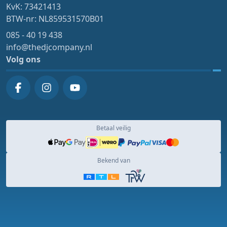
KvK: 73421413
BTW-nr: NL859531570B01
085 - 40 19 438
info@thedjcompany.nl
Volg ons
Betaal veilig
Bekend van