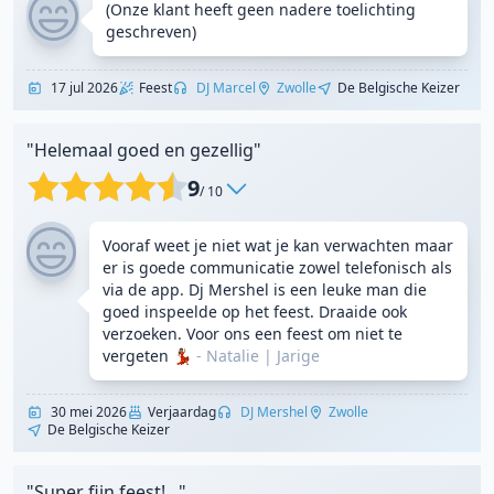
(Onze klant heeft geen nadere toelichting
geschreven)
17 jul 2026
Feest
DJ Marcel
Zwolle
De Belgische Keizer
"Helemaal goed en gezellig"
9
/ 10
Vooraf weet je niet wat je kan verwachten maar
er is goede communicatie zowel telefonisch als
via de app. Dj Mershel is een leuke man die
goed inspeelde op het feest. Draaide ook
verzoeken. Voor ons een feest om niet te
vergeten 💃🏽
- Natalie
|
Jarige
30 mei 2026
Verjaardag
DJ Mershel
Zwolle
De Belgische Keizer
"Super fijn feest!..."