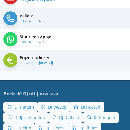
info@thedjcompany.nl
Bellen:
085 - 40 19 438
Stuur een Appje:
085 - 40 19 438
Prijzen bekijken:
Ontvang nu jouw prijs
Boek dé DJ uit jouw stad
DJ Hattem
DJ Wezep
DJ Hasselt
DJ IJsselmuiden
DJ Dalfsen
DJ Kampen
DJ Heino
DJ Heerde
DJ Elburg