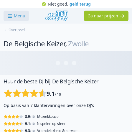
Niet goed,
geld terug
Menu
Ga naar prijzen
Overijssel
De Belgische Keizer
,
Zwolle
Huur de beste DJ bij De Belgische Keizer
9.1
/ 10
Op basis van 7 klantervaringen over onze DJ's
8.9
Muziekkeuze
/10
9.1
Inspelen op sfeer
/10
9.3
Vriendelijkheid & service
/10