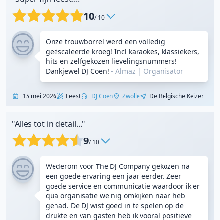
10
/ 10
Onze trouwborrel werd een volledig
geëscaleerde kroeg! Incl karaokes, klassiekers,
hits en zelfgekozen lievelingsnummers!
Dankjewel DJ Coen!
- Almaz
|
Organisator
15 mei 2026
Feest
DJ Coen
Zwolle
De Belgische Keizer
"Alles tot in detail..."
9
/ 10
Wederom voor The DJ Company gekozen na
een goede ervaring een jaar eerder. Zeer
goede service en communicatie waardoor ik er
qua organisatie weinig omkijken naar heb
gehad. De DJ wist goed in te spelen op de
drukte en van gasten heb ik vooral positieve