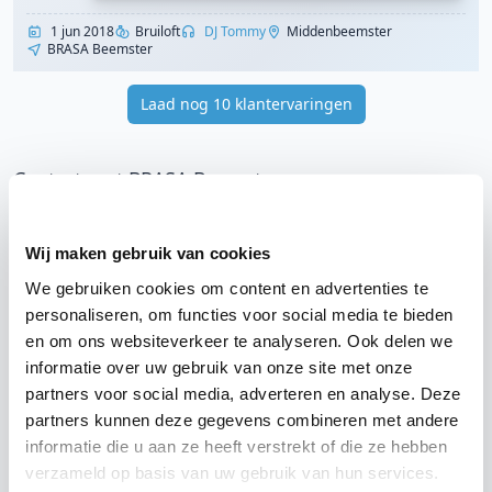
1 jun 2018
Bruiloft
DJ Tommy
Middenbeemster
BRASA Beemster
Laad nog 10 klantervaringen
Contact met BRASA Beemster
Annemiek van Wijnen
Wij maken gebruik van cookies
Wil je contact met BRASA Beemster over alle
We gebruiken cookies om content en advertenties te
mogelijkheden en de prijzen voor het huren
personaliseren, om functies voor social media te bieden
van een zaal voor jouw feest?
en om ons websiteverkeer te analyseren. Ook delen we
informatie over uw gebruik van onze site met onze
Bekijk dan nu alle informatie over het
huren
partners voor social media, adverteren en analyse. Deze
van een zaal of de gehele locatie bij BRASA
partners kunnen deze gegevens combineren met andere
Beemster
in Middenbeemster. Compleet met
informatie die u aan ze heeft verstrekt of die ze hebben
foto's, video's en reviews.
verzameld op basis van uw gebruik van hun services.