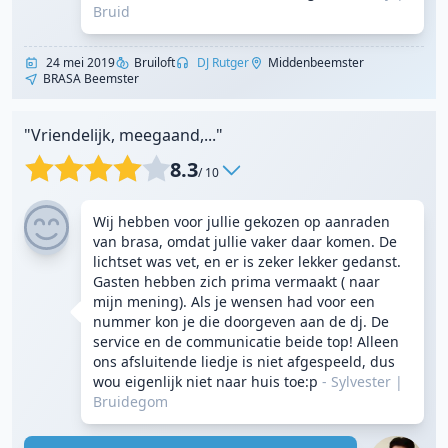
Bruid
24 mei 2019
Bruiloft
DJ Rutger
Middenbeemster
BRASA Beemster
"Vriendelijk, meegaand,..."
8.3
/ 10
Wij hebben voor jullie gekozen op aanraden
van brasa, omdat jullie vaker daar komen. De
lichtset was vet, en er is zeker lekker gedanst.
Gasten hebben zich prima vermaakt ( naar
mijn mening). Als je wensen had voor een
nummer kon je die doorgeven aan de dj. De
service en de communicatie beide top! Alleen
ons afsluitende liedje is niet afgespeeld, dus
wou eigenlijk niet naar huis toe:p
- Sylvester
|
Bruidegom