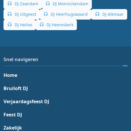
DJ Zaandam
DJ Monnickendam
DJ Uitgeest
DJ Heerhugowaard
DJ Alkmaar
DJ Heiloo
DJ Heemskerk
Snel navigeren
Home
Bruiloft DJ
Verjaardagsfeest DJ
Feest DJ
Zakelijk