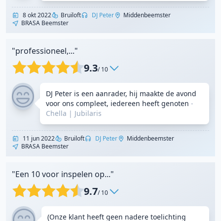
8 okt 2022
Bruiloft
DJ Peter
Middenbeemster
BRASA Beemster
"professioneel,..."
9.3
/ 10
DJ Peter is een aanrader, hij maakte de avond
voor ons compleet, iedereen heeft genoten
-
Chella
|
Jubilaris
11 jun 2022
Bruiloft
DJ Peter
Middenbeemster
BRASA Beemster
"Een 10 voor inspelen op..."
9.7
/ 10
(Onze klant heeft geen nadere toelichting