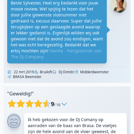
Beste Sylvester, Heel erg bedankt voor jouw
mooie review. Wel spijtig te lezen dat het
door jullie gewenste slotnummer niet
gedraaid is, excuus daarvoor. Super dat jullie
terugkijken op een geslaagde avond waarop
er lekker gedanst is. Eigenlijk wilden wij ook
gewoon niet dat de avond zou eindigen, want
het was echt beregezellig. Bedankt dat we
erbij mochten zijn!
Nanda - Partyplanner van
The DJ Company
22 mrt 2019
Bruiloft
DJ Dimitri
Middenbeemster
BRASA Beemster
"Geweldig!"
9
/ 10
Ik heb gekozen voor de DJ Comany op
aanraden van de baas van Brasa. De voetjes
zijn de hele avond van de vloer geweest, de