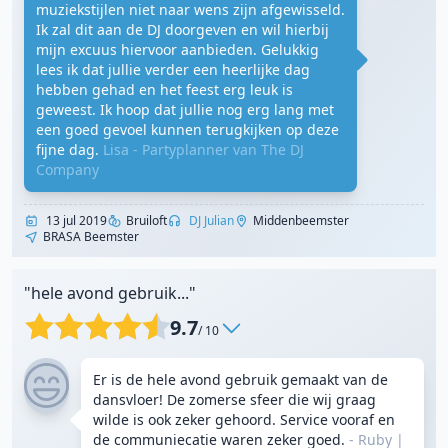
muziekstijlen niet naar wens zijn afgewisseld.
Ik zal dit aan de DJ doorgeven en wil hierbij
mijn excuus hiervoor aanbieden. Gelukkig
lees ik dat jullie verder een heerlijke dag
hebben gehad en het feest erg leuk is
geweest. Ik hoop dat jullie nog erg lang met
een goed gevoel kunnen terugkijken op deze
fijne dag.
Lisa - Partyplanner van The DJ
Company
13 jul 2019
Bruiloft
DJ Julian
Middenbeemster
BRASA Beemster
"hele avond gebruik..."
9.7
/ 10
Er is de hele avond gebruik gemaakt van de
dansvloer! De zomerse sfeer die wij graag
wilde is ook zeker gehoord. Service vooraf en
de communiecatie waren zeker goed.
- Ruby
|