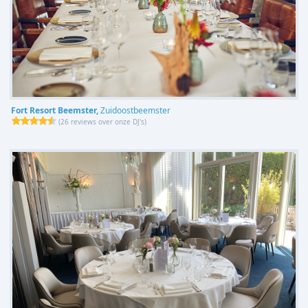
Fort Resort Beemster,
Zuidoostbeemster
(
26 reviews over onze DJ's
)