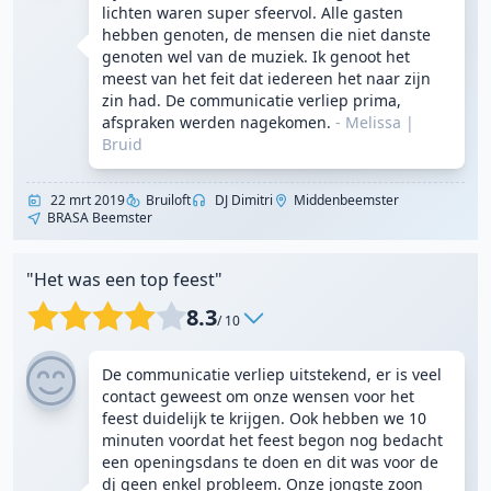
lichten waren super sfeervol. Alle gasten
hebben genoten, de mensen die niet danste
genoten wel van de muziek. Ik genoot het
meest van het feit dat iedereen het naar zijn
zin had. De communicatie verliep prima,
afspraken werden nagekomen.
- Melissa
|
Bruid
22 mrt 2019
Bruiloft
DJ Dimitri
Middenbeemster
BRASA Beemster
"Het was een top feest"
8.3
/ 10
De communicatie verliep uitstekend, er is veel
contact geweest om onze wensen voor het
feest duidelijk te krijgen. Ook hebben we 10
minuten voordat het feest begon nog bedacht
een openingsdans te doen en dit was voor de
dj geen enkel probleem. Onze jongste zoon