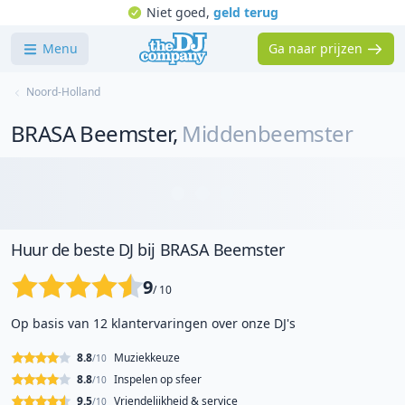
Niet goed,
geld terug
Menu
Ga naar prijzen
Noord-Holland
BRASA Beemster
,
Middenbeemster
Huur de beste DJ bij BRASA Beemster
9
/ 10
Op basis van 12 klantervaringen over onze DJ's
8.8
Muziekkeuze
/10
8.8
Inspelen op sfeer
/10
9.5
Vriendelijkheid & service
/10