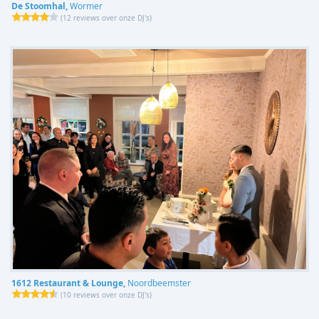
De Stoomhal,
Wormer
(
12 reviews over onze DJ's
)
1612 Restaurant & Lounge,
Noordbeemster
(
10 reviews over onze DJ's
)