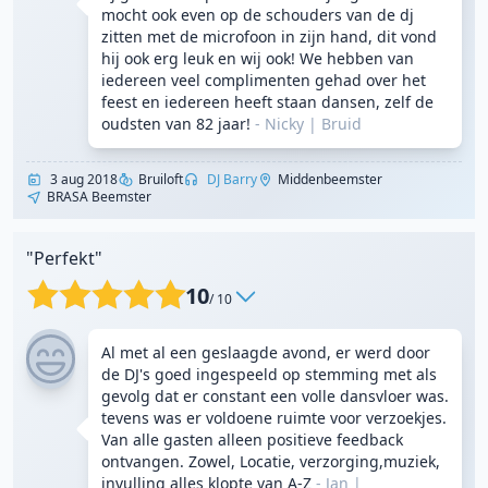
mocht ook even op de schouders van de dj
zitten met de microfoon in zijn hand, dit vond
hij ook erg leuk en wij ook! We hebben van
iedereen veel complimenten gehad over het
feest en iedereen heeft staan dansen, zelf de
oudsten van 82 jaar!
- Nicky
|
Bruid
3 aug 2018
Bruiloft
DJ Barry
Middenbeemster
BRASA Beemster
"Perfekt"
10
/ 10
Al met al een geslaagde avond, er werd door
de DJ's goed ingespeeld op stemming met als
gevolg dat er constant een volle dansvloer was.
tevens was er voldoene ruimte voor verzoekjes.
Van alle gasten alleen positieve feedback
ontvangen. Zowel, Locatie, verzorging,muziek,
invulling alles klopte van A-Z
- Jan
|