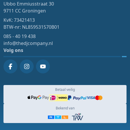
Ubbo Emmiusstraat 30
9711 CC Groningen
KvK: 73421413
BTW-nr: NL859531570B01
085 - 40 19 438
info@thedjcompany.nl
Volg ons
Betaal veilig
Bekend van