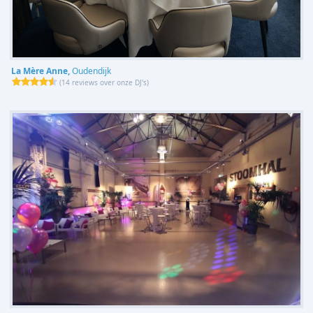
La Mère Anne,
Oudendijk
(
14 reviews over onze DJ's
)