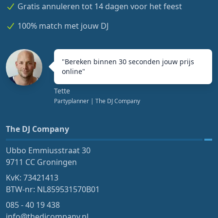
Gratis annuleren tot 14 dagen voor het feest
100% match met jouw DJ
"
Bereken binnen 30 seconden jouw prijs
online
"
Tette
Partyplanner
| The DJ Company
The DJ Company
Ubbo Emmiusstraat 30
9711 CC Groningen
KvK: 73421413
BTW-nr: NL859531570B01
085 - 40 19 438
info@thedjcompany.nl