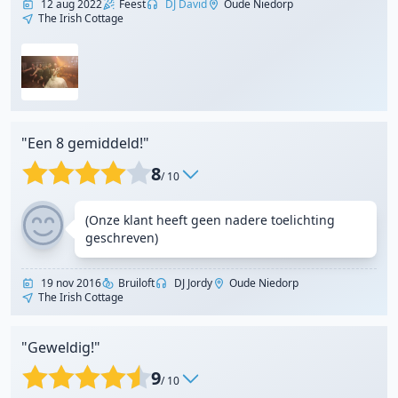
12 aug 2022
Feest
DJ David
Oude Niedorp
The Irish Cottage
"Een 8 gemiddeld!"
8
/ 10
(Onze klant heeft geen nadere toelichting
geschreven)
19 nov 2016
Bruiloft
DJ Jordy
Oude Niedorp
The Irish Cottage
"Geweldig!"
9
/ 10