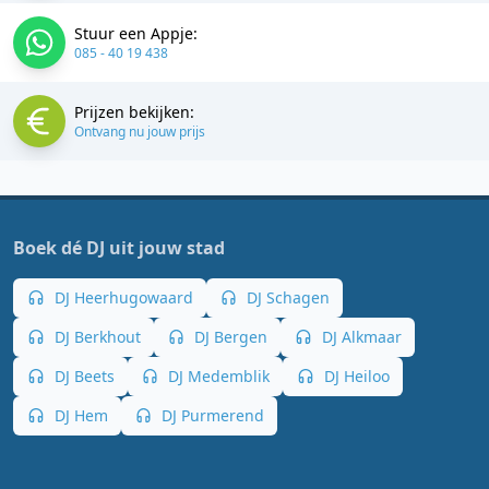
Stuur een Appje:
085 - 40 19 438
Prijzen bekijken:
Ontvang nu jouw prijs
Boek dé DJ uit jouw stad
DJ Heerhugowaard
DJ Schagen
DJ Berkhout
DJ Bergen
DJ Alkmaar
DJ Beets
DJ Medemblik
DJ Heiloo
DJ Hem
DJ Purmerend