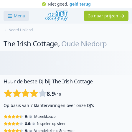
Niet goed,
geld terug
Menu
Ga naar prijzen
Noord-Holland
The Irish Cottage
,
Oude Niedorp
Huur de beste DJ bij The Irish Cottage
8.9
/ 10
Op basis van 7 klantervaringen over onze DJ's
9
Muziekkeuze
/10
8.6
Inspelen op sfeer
/10
9
Vriendelijkheid & service
/10