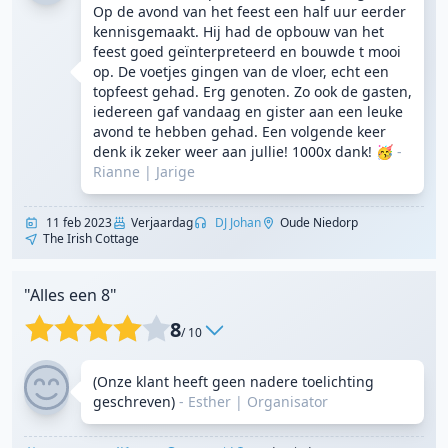
Op de avond van het feest een half uur eerder
kennisgemaakt. Hij had de opbouw van het
feest goed geïnterpreteerd en bouwde t mooi
op. De voetjes gingen van de vloer, echt een
topfeest gehad. Erg genoten. Zo ook de gasten,
iedereen gaf vandaag en gister aan een leuke
avond te hebben gehad. Een volgende keer
denk ik zeker weer aan jullie! 1000x dank! 🥳
-
Rianne
|
Jarige
11 feb 2023
Verjaardag
DJ Johan
Oude Niedorp
The Irish Cottage
"Alles een 8"
8
/ 10
(Onze klant heeft geen nadere toelichting
geschreven)
- Esther
|
Organisator