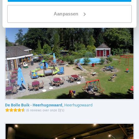
(
8 reviews over onze DJ's
)
Aanpassen
De Bolle Buik - Heerhugowaard,
Heerhugowaard
(
6 reviews over onze DJ's
)